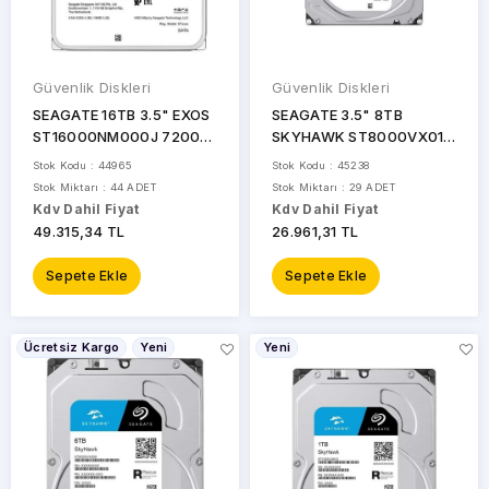
Güvenlik Diskleri
Güvenlik Diskleri
SEAGATE 16TB 3.5" EXOS
SEAGATE 3.5" 8TB
ST16000NM000J 7200
SKYHAWK ST8000VX010
RPM 256MB SATA-3 NAS
7200 RPM 256MB SATA-3
Stok Kodu : 44965
Stok Kodu : 45238
ve Güvenlik Diski
Güvenlik Diski
Stok Miktarı : 44 ADET
Stok Miktarı : 29 ADET
Kdv Dahil Fiyat
Kdv Dahil Fiyat
49.315,34 TL
26.961,31 TL
Sepete Ekle
Sepete Ekle
Ücretsiz Kargo
Yeni
Yeni