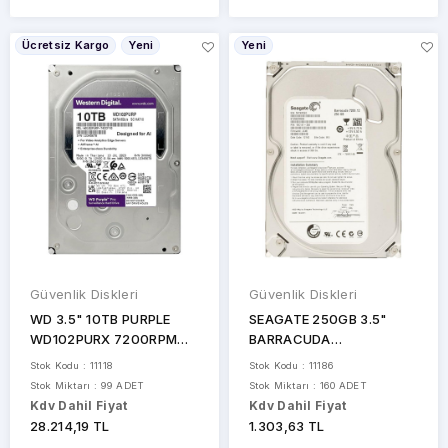
Ücretsiz Kargo
Yeni
Yeni
Güvenlik Diskleri
Güvenlik Diskleri
WD 3.5" 10TB PURPLE
SEAGATE 250GB 3.5"
WD102PURX 7200RPM
BARRACUDA
256MB SATA-3 Güvenlik
ST250DM000 7200 RPM
Stok Kodu : 11118
Stok Kodu : 11186
Diski
16MB SATA-3 PC Diski
Stok Miktarı : 99 ADET
Stok Miktarı : 160 ADET
Kdv Dahil Fiyat
Kdv Dahil Fiyat
28.214,19 TL
1.303,63 TL