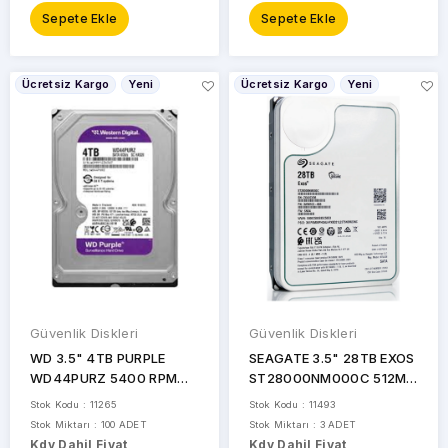
Sepete Ekle
Sepete Ekle
Ücretsiz Kargo
Yeni
Ücretsiz Kargo
Yeni
Güvenlik Diskleri
Güvenlik Diskleri
WD 3.5" 4TB PURPLE
SEAGATE 3.5" 28TB EXOS
WD44PURZ 5400 RPM
ST28000NM000C 512MB
128MB SATA-3 Güvenlik
7200RPM SATA-3 Nas ve
Stok Kodu : 11265
Stok Kodu : 11493
Diski
Güvenlik Diski
Stok Miktarı : 100 ADET
Stok Miktarı : 3 ADET
Kdv Dahil Fiyat
Kdv Dahil Fiyat