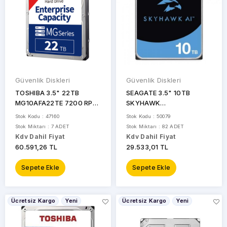
Güvenlik Diskleri
Güvenlik Diskleri
TOSHIBA 3.5" 22TB
SEAGATE 3.5" 10TB
MG10AFA22TE 7200 RPM
SKYHAWK
256MB SATA-3 NAS ve
ST10000VE001 7200
Stok Kodu : 47160
Stok Kodu : 50079
Güvenlik Diski
RPM 256MB SATA-3
Stok Miktarı : 7 ADET
Stok Miktarı : 82 ADET
Güvenlik Diski
Kdv Dahil Fiyat
Kdv Dahil Fiyat
60.591,26 TL
29.533,01 TL
Sepete Ekle
Sepete Ekle
Ücretsiz Kargo
Yeni
Ücretsiz Kargo
Yeni