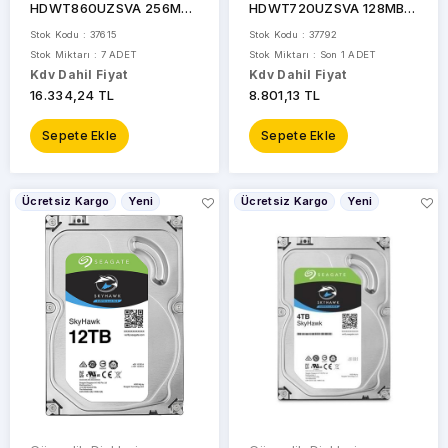
HDWT860UZSVA 256MB
HDWT720UZSVA 128MB
SATA-3 Güvenlik Diski
SATA-3 Güvenlik Diski
Stok Kodu : 37615
Stok Kodu : 37792
Stok Miktarı : 7 ADET
Stok Miktarı : Son 1 ADET
Kdv Dahil Fiyat
Kdv Dahil Fiyat
16.334,24 TL
8.801,13 TL
Sepete Ekle
Sepete Ekle
Ücretsiz Kargo
Yeni
Ücretsiz Kargo
Yeni