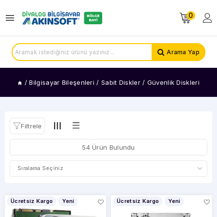
0
KATEGORİLER
Harici
Arama Yap
Diskler
Nas
Diskleri
/
Bilgisayar Bileşenleri
/
Sabit Diskler
/
Güvenlik Diskleri
Güvenlik
Diskleri
SSD
Diskler
Filtrele
Notebook
Diskleri
54 Ürün Bulundu
Harici
Access
Pointler
PC
Diskleri
Ücretsiz Kargo
Yeni
Ücretsiz Kargo
Yeni