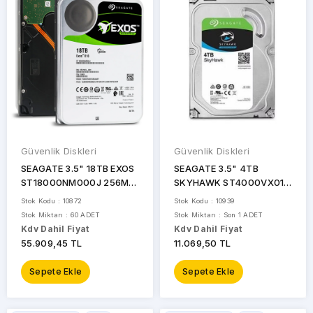
FİYAT
ARALIĞI
Güvenlik Diskleri
Güvenlik Diskleri
SEAGATE 3.5" 18TB EXOS
SEAGATE 3.5" 4TB
ST18000NM000J 256MB
SKYHAWK ST4000VX015
7200RPM SATA-3 NAS VE
5900 RPM 256MB SATA-3
Stok Kodu : 10872
Stok Kodu : 10939
GÜVENLİK DİSKİ
Güvenlik Diski
MARKALAR
Stok Miktarı : 60 ADET
Stok Miktarı : Son 1 ADET
Kdv Dahil Fiyat
Kdv Dahil Fiyat
55.909,45 TL
11.069,50 TL
HIKVISION
Sepete Ekle
Sepete Ekle
TOSHIBA