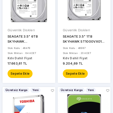
Güvenlik Diskleri
Güvenlik Diskleri
SEAGATE 3.5" 6TB
SEAGATE 3.5" 1TB
SKYHAWK
SKYHAWK ST1000VX013
ST6000VX009 5400
5400 RPM 256MB SATA-3
Stok Kodu : 46479
Stok Kodu : 46987
RPM 256MB SATA-3
Güvenlik Diski Distribütör
Stok Miktarı : 64 ADET
Stok Miktarı : 20 ADET
Güvenlik Diski
Kdv Dahil Fiyat
Kdv Dahil Fiyat
17.663,61 TL
9.204,69 TL
Sepete Ekle
Sepete Ekle
Ücretsiz Kargo
Yeni
Ücretsiz Kargo
Yeni