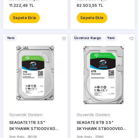
11.222,49 TL
62.503,55 TL
Sepete Ekle
Sepete Ekle
Yeni
Ücretsiz Kargo
Yeni
Güvenlik Diskleri
Güvenlik Diskleri
SEAGATE 1TB 3.5"
SEAGATE 8TB 3.5"
SKYHAWK ST1000VX005
SKYHAWK ST8000VE001
5900 RPM 64MB SATA-3
7200 RPM 256MB SATA-3
Stok Kodu : 36556
Stok Kodu : 37460