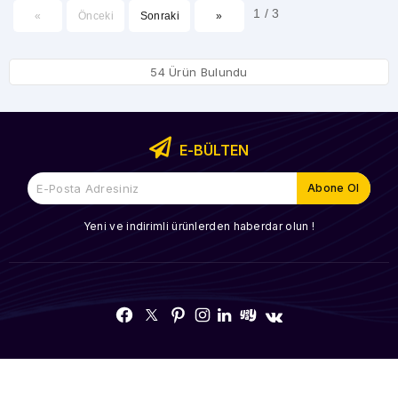
1 / 3
«
Önceki
Sonraki
»
54 Ürün Bulundu
E-BÜLTEN
Yeni ve indirimli ürünlerden haberdar olun !