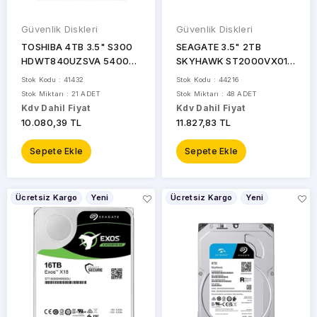
Güvenlik Diskleri
Güvenlik Diskleri
TOSHIBA 4TB 3.5" S300
SEAGATE 3.5" 2TB
HDWT840UZSVA 5400
SKYHAWK ST2000VX017
RPM 128MB SATA-3
5400 RPM 256MB SATA-3
Stok Kodu : 41432
Stok Kodu : 44216
Güvenlik Diski
Güvenlik Diski
Stok Miktarı : 21 ADET
Stok Miktarı : 48 ADET
Kdv Dahil Fiyat
Kdv Dahil Fiyat
10.080,39 TL
11.827,83 TL
Sepete Ekle
Sepete Ekle
Ücretsiz Kargo
Yeni
Ücretsiz Kargo
Yeni