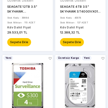
Güvenlik Diskleri
Güvenlik Diskleri
SEAGATE 12TB 3.5"
SEAGATE 4TB 3.5"
SKYHAWK
SKYHAWK ST4000VX016
ST12000VE001 7200
5400 RPM 256MB SATA-3
Stok Kodu : 39884
Stok Kodu : 40074
RPM 256MB SATA-3
Güvenlik Diski
Stok Miktarı : 115 ADET
Stok Miktarı : 137 ADET
Güvenlik Diski
Kdv Dahil Fiyat
Kdv Dahil Fiyat
29.533,01 TL
12.388,32 TL
Sepete Ekle
Sepete Ekle
Yeni
Ücretsiz Kargo
Yeni