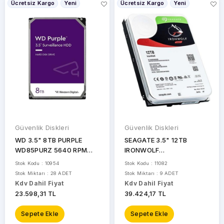
WD
Ücretsiz Kargo
Yeni
Ücretsiz Kargo
Yeni
STOK
DURUMU
Sadece
Stoktakiler
Güvenlik Diskleri
Güvenlik Diskleri
WD 3.5" 8TB PURPLE
SEAGATE 3.5" 12TB
WD85PURZ 5640 RPM
IRONWOLF
256MB SATA-3 Güvenlik
ST12000VN0008 7200
Stok Kodu : 10954
Stok Kodu : 11082
Diski
RPM 256MB SATA-3 NAS
Stok Miktarı : 28 ADET
Stok Miktarı : 9 ADET
Diski Distribütör Garantili
Kdv Dahil Fiyat
Kdv Dahil Fiyat
23.598,31 TL
39.424,17 TL
Sepete Ekle
Sepete Ekle