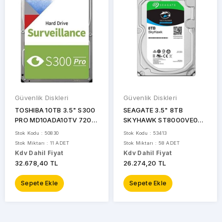
Güvenlik Diskleri
Güvenlik Diskleri
TOSHIBA 10TB 3.5" S300
SEAGATE 3.5" 8TB
PRO MD10ADA10TV 7200
SKYHAWK ST8000VE001
RPM 256MB SATA-3
7200 RPM 256MB SATA-3
Stok Kodu : 50830
Stok Kodu : 53413
Güvenlik Diski
Güvenlik Diski Distribütör
Stok Miktarı : 11 ADET
Stok Miktarı : 58 ADET
Garantili
Kdv Dahil Fiyat
Kdv Dahil Fiyat
32.678,40 TL
26.274,20 TL
Sepete Ekle
Sepete Ekle