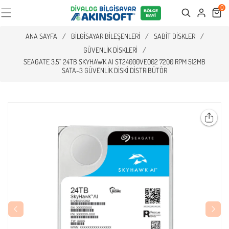
0
Cart
Search
ANA SAYFA
/
BILGISAYAR BILEŞENLERI
/
SABIT DISKLER
/
GÜVENLIK DISKLERI
/
SEAGATE 3.5" 24TB SKYHAWK AI ST24000VE002 7200 RPM 512MB
SATA-3 GÜVENLIK DISKI DISTRIBÜTÖR