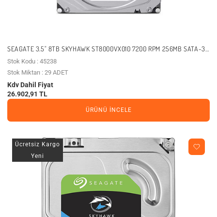
SEAGATE 3.5" 8TB SKYHAWK ST8000VX010 7200 RPM 256MB SATA-3
GÜVENLIK DISKI
Stok Kodu : 45238
Stok Miktarı : 29 ADET
Kdv Dahil Fiyat
26.902,91 TL
ÜRÜNÜ İNCELE
Ücretsiz Kargo
Yeni