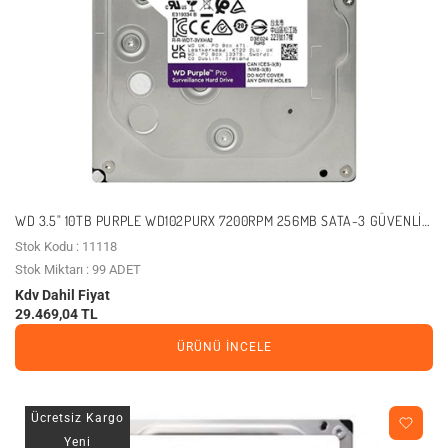
WD 3.5" 10TB PURPLE WD102PURX 7200RPM 256MB SATA-3 GÜVENLIK
DISKI
Stok Kodu : 11118
Stok Miktarı : 99 ADET
Kdv Dahil Fiyat
29.469,04 TL
ÜRÜNÜ İNCELE
Ücretsiz Kargo
Yeni