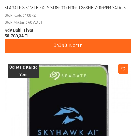
SEAGATE 3.5" 18TB EXOS ST18000NM000J 256MB 7200RPM SATA-3
NAS VE GÜVENLİK DİSKİ
Stok Kodu : 10872
Stok Miktarı : 60 ADET
Kdv Dahil Fiyat
55.788,34 TL
ÜRÜNÜ İNCELE
Ücretsiz Kargo
Yeni