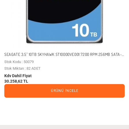
SEAGATE 3.5" 10TB SKYHAWK ST10000VE001 7200 RPM 256MB SATA-3
GÜVENLIK DISKI
Stok Kodu : 50079
Stok Miktarı : 82 ADET
Kdv Dahil Fiyat
30.258,62 TL
ÜRÜNÜ İNCELE