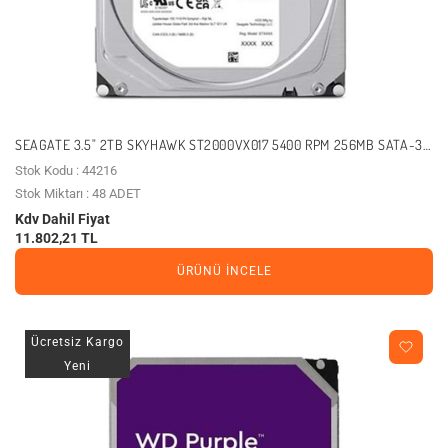
SEAGATE 3.5" 2TB SKYHAWK ST2000VX017 5400 RPM 256MB SATA-3
GÜVENLIK DISKI
Stok Kodu : 44216
Stok Miktarı : 48 ADET
Kdv Dahil Fiyat
11.802,21 TL
ÜRÜNÜ İNCELE
Ücretsiz Kargo
Yeni