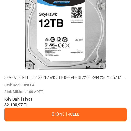
SEAGATE 12TB 3.5" SKYHAWK ST12000VE001 7200 RPM 256MB SATA-3
GÜVENLIK DISKI
Stok Kodu : 39884
Stok Miktarı : 100 ADET
Kdv Dahil Fiyat
32.100,97 TL
ÜRÜNÜ İNCELE