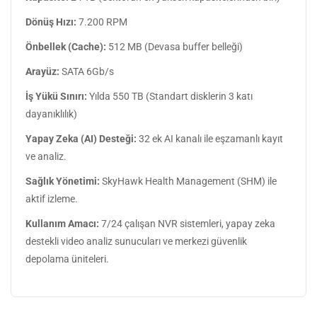
Dönüş Hızı:
7.200 RPM
Önbellek (Cache):
512 MB (Devasa buffer belleği)
Arayüz:
SATA 6Gb/s
İş Yükü Sınırı:
Yılda 550 TB (Standart disklerin 3 katı
dayanıklılık)
Yapay Zeka (AI) Desteği:
32 ek AI kanalı ile eşzamanlı kayıt
ve analiz.
Sağlık Yönetimi:
SkyHawk Health Management (SHM) ile
aktif izleme.
Kullanım Amacı:
7/24 çalışan NVR sistemleri, yapay zeka
destekli video analiz sunucuları ve merkezi güvenlik
depolama üniteleri.