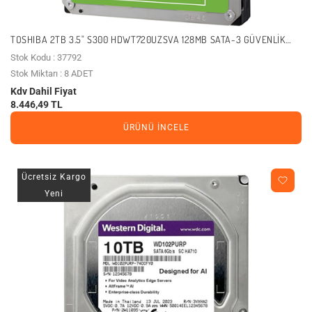
TOSHIBA 2TB 3.5" S300 HDWT720UZSVA 128MB SATA-3 GÜVENLIK
DISKI
Stok Kodu : 37792
Stok Miktarı : 8 ADET
Kdv Dahil Fiyat
8.446,49 TL
ÜRÜNÜ İNCELE
Ücretsiz Kargo
Yeni