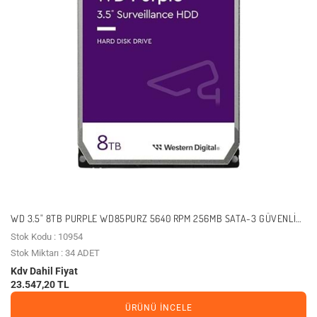
WD 3.5" 8TB PURPLE WD85PURZ 5640 RPM 256MB SATA-3 GÜVENLIK
DISKI
Stok Kodu : 10954
Stok Miktarı : 34 ADET
Kdv Dahil Fiyat
23.547,20 TL
ÜRÜNÜ İNCELE