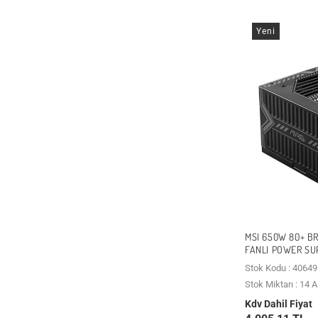
Yeni
MSI 650W 80+ B
FANLI POWER SU
Stok Kodu : 40649
Stok Miktarı : 14
Kdv Dahil Fiyat