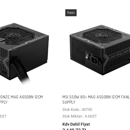
Yeni
RONZE MAG A650BN 12CM
MSI 550W 80+ MAG A550BN 12CM FAN
PPLY
SUPPLY
Stok Kodu : 40750
 ADET
Stok Miktarı : 4 ADET
Kdv Dahil Fiyat