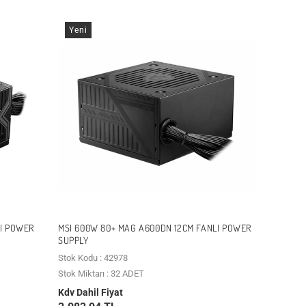
Yeni
LI POWER
MSI 600W 80+ MAG A600DN 12CM FANLI POWER
SUPPLY
Stok Kodu : 42978
Stok Miktarı : 32 ADET
Kdv Dahil Fiyat