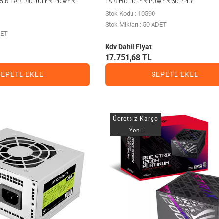
E5.0 TAM MODÜLER POWER
TAM MODÜLER POWER SUPPLY
Stok Kodu : 10590
Stok Miktarı : 50 ADET
DET
Kdv Dahil Fiyat
17.751,68 TL
SEPETE EKLE
SEPETE EKLE
Ücretsiz Kargo
Yeni