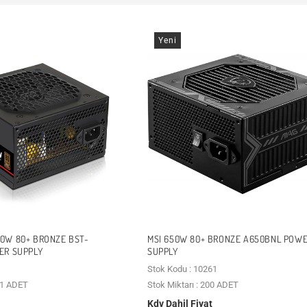
Yeni
0W 80+ BRONZE BST-
MSI 650W 80+ BRONZE A650BNL POW
ER SUPPLY
SUPPLY
Stok Kodu : 10261
n 1 ADET
Stok Miktarı : 200 ADET
Kdv Dahil Fiyat