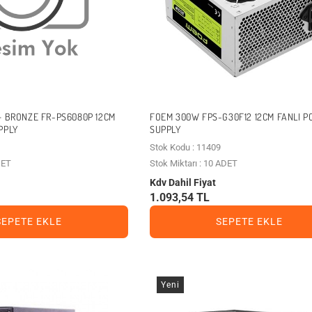
+ BRONZE FR-PS6080P 12CM
FOEM 300W FPS-G30F12 12CM FANLI 
PPLY
SUPPLY
Stok Kodu : 11409
DET
Stok Miktarı : 10 ADET
Kdv Dahil Fiyat
1.093,54 TL
SEPETE EKLE
SEPETE EKLE
Yeni