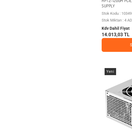
HPT2-1200M PCI
SUPPLY
Stok Kodu : 10349
Stok Miktarı : 4 A
Kdv Dahil Fiyat
14.013,03 TL
Yeni