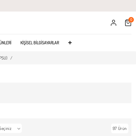
0
Cart
ÜNLERI
KIŞISEL BILGISAYARLAR
PSU)
/
97 Ürün