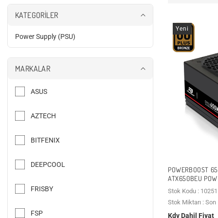
KATEGORİLER
Yeni
Power Supply (PSU)
P
o
w
e
r
MARKALAR
S
u
p
ASUS
p
l
y
(
AZTECH
P
S
U
BITFENIX
)
DEEPCOOL
POWERBOOST 65
ATX650BEU POW
FRISBY
Stok Kodu : 10251
Stok Miktarı : So
FSP
Kdv Dahil Fiyat