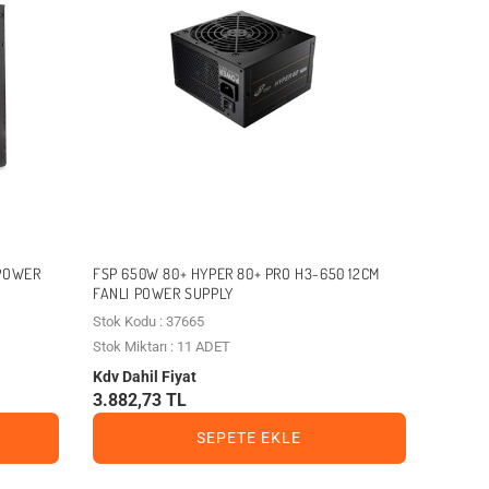
 POWER
FSP 650W 80+ HYPER 80+ PRO H3-650 12CM
FANLI POWER SUPPLY
Stok Kodu : 37665
Stok Miktarı : 11 ADET
Kdv Dahil Fiyat
3.882,73 TL
SEPETE EKLE