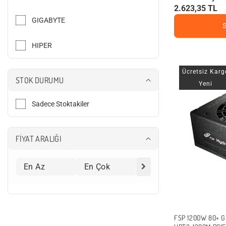
2.623,35 TL
GIGABYTE
HIPER
MSI
Ücretsiz Karg
STOK DURUMU
Yeni
NZXT
Sadece Stoktakiler
RAMPAGE
FİYAT ARALIĞI
THERMALTAKE
FSP 1200W 80+ 