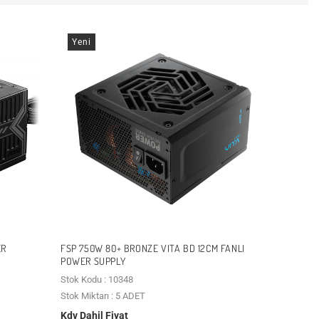
Yeni
ER
FSP 750W 80+ BRONZE VITA BD 12CM FANLI
POWER SUPPLY
Stok Kodu : 10348
Stok Miktarı : 5 ADET
Kdv Dahil Fiyat