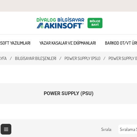
SOFT YAZILIMLARI
YAZAR KASALAR VE EKIPMANLARI
BARKOD OT/VT ÜR
AYFA
/
BILGISAYAR BILEŞENLERI
/
POWER SUPPLY (PSU)
/
POWER SUPPLY (
POWER SUPPLY (PSU)
Sırala: