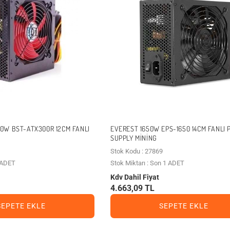
W BST-ATX300R 12CM FANLI
EVEREST 1650W EPS-1650 14CM FANLI
SUPPLY MINING
Stok Kodu : 27869
3 ADET
Stok Miktarı : Son 1 ADET
Kdv Dahil Fiyat
4.663,09 TL
SEPETE EKLE
SEPETE EKLE