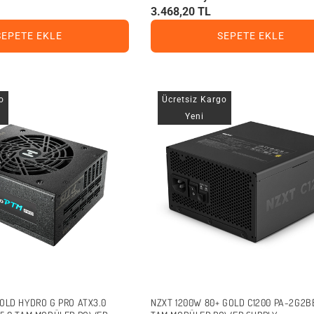
3.468,20 TL
SEPETE EKLE
SEPETE EKLE
o
Ücretsiz Kargo
Yeni
GOLD HYDRO G PRO ATX3.0
NZXT 1200W 80+ GOLD C1200 PA-2G2B