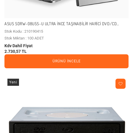
ASUS SDRW-08U5S-U ULTRA İNCE TAŞINABILIR HARICI DVD/CD
YAZICI VE OKUYUCU
Stok Kodu : 210190415
Stok Miktarı : 100 ADET
Kdv Dahil Fiyat
2.730,57 TL
ÜRÜNÜ İNCELE
Yeni