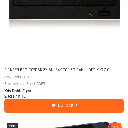
PIONEER BDC-207DBK 8X BLURAY COMBO DAHILI OPTIK YAZICI
Stok Kodu : 10169
Stok Miktarı : Son 1 ADET
Kdv Dahil Fiyat
2.621,43 TL
ÜRÜNÜ İNCELE
Yeni