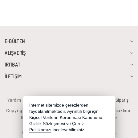
E-BÜLTEN
ALIŞVERİŞ
İRTİBAT
İLETİŞİM
Yardım
İstek ve Önerileriniz
Sipariş Takibi
Telefonla Sipariş
İnternet sitemizde çerezlerden
Copyright 2026 diyalogbilgisayar.com - Tüm hakları saklıdır.
faydalanılmaktadır. Ayrıntılı bilgi için
Kredi kartı bilgileriniz 256bit SSL sertifikası ile
Kişisel Verilerin Korunması Kanununu,
Gizlilik Sözleşmesi
ve
Çerez
korunmaktadır.
Politikamızı
inceleyebilirsiniz.
Bu site AKINSOFT E-Ticaret ile hazırlanmıştır.