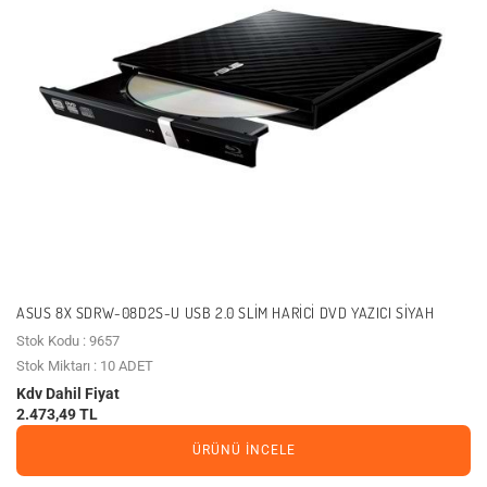
ASUS 8X SDRW-08D2S-U USB 2.0 SLIM HARICI DVD YAZICI SIYAH
Stok Kodu : 9657
Stok Miktarı : 10 ADET
Kdv Dahil Fiyat
2.473,49 TL
ÜRÜNÜ İNCELE