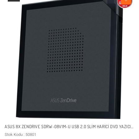
ASUS 8X ZENDRIVE SDRW-08V1M-U USB 2.0 SLIM HARICI DVD YAZICI
SIYAH
Stok Kodu : 50801