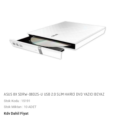
ASUS 8X SDRW-08D2S-U USB 2.0 SLIM HARICI DVD YAZICI BEYAZ
Stok Kodu : 15191
Stok Miktarı : 10 ADET
Kdv Dahil Fiyat