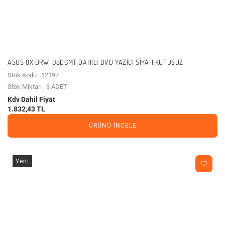
ASUS 8X DRW-08D6MT DAHILI DVD YAZICI SIYAH KUTUSUZ
Stok Kodu : 12197
Stok Miktarı : 3 ADET
Kdv Dahil Fiyat
1.832,43 TL
ÜRÜNÜ İNCELE
Yeni