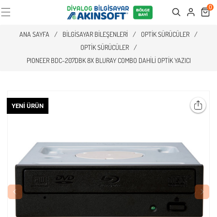
0
Cart
Search
ANA SAYFA
/
BILGISAYAR BILEŞENLERI
/
OPTIK SÜRÜCÜLER
/
OPTIK SÜRÜCÜLER
/
PIONEER BDC-207DBK 8X BLURAY COMBO DAHILI OPTIK YAZICI
YENI ÜRÜN