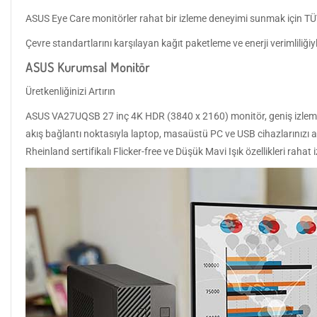
ASUS Eye Care monitörler rahat bir izleme deneyimi sunmak için TÜV R
Çevre standartlarını karşılayan kağıt paketleme ve enerji verimliliğiyl
ASUS Kurumsal Monitör
Üretkenliğinizi Artırın
ASUS VA27UQSB 27 inç 4K HDR (3840 x 2160) monitör, geniş izleme aç
akış bağlantı noktasıyla laptop, masaüstü PC ve USB cihazlarınızı 
Rheinland sertifikalı Flicker-free ve Düşük Mavi Işık özellikleri raha