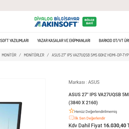
SOFT YAZILIMLARI
YAZAR KASALAR VE EKIPMANLARI
BARKOD OT/VT ÜR
MONITÖR
/
MONITÖRLER
/
ASUS 27" IPS VA27UQSB 5MS 60HZ HDMI-DP-TYP
Markası
ASUS
:
ASUS 27" IPS VA27UQSB 5MS
(3840 X 2160)
Henüz Değerlendirilmemiş
İlk Sen Değerlendir
Kdv Dahil Fiyat
16.030,40 