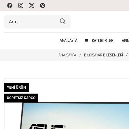
Facebook
Instagram
Twitte
Pinterest
ANA SAYFA
KATEGORILER
AKIN
ANA SAYFA
/
BILGISAYAR BILEŞENLERI
/
YENI ÜRÜN
ÜCRETSIZ KARGO