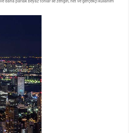
 daha parlak beyaz tonlar ile zengin, net ve gerçekçi kullanım