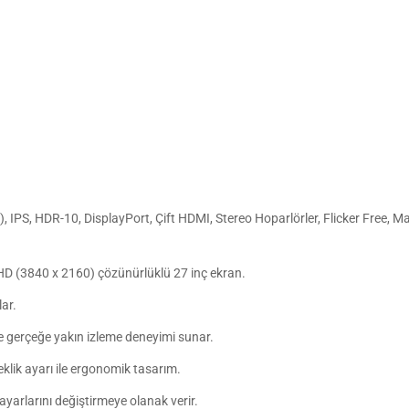
S, HDR-10, DisplayPort, Çift HDMI, Stereo Hoparlörler, Flicker Free, Ma
 UHD (3840 x 2160) çözünürlüklü 27 inç ekran.
ar.
de gerçeğe yakın izleme deneyimi sunar.
klik ayarı ile ergonomik tasarım.
yarlarını değiştirmeye olanak verir.