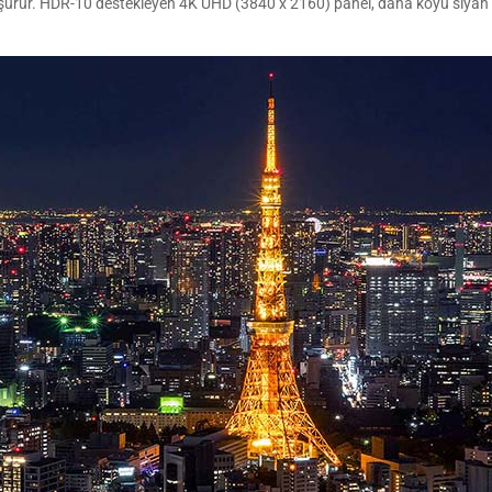
ürür. HDR-10 destekleyen 4K UHD (3840 x 2160) panel, daha koyu siyah ve