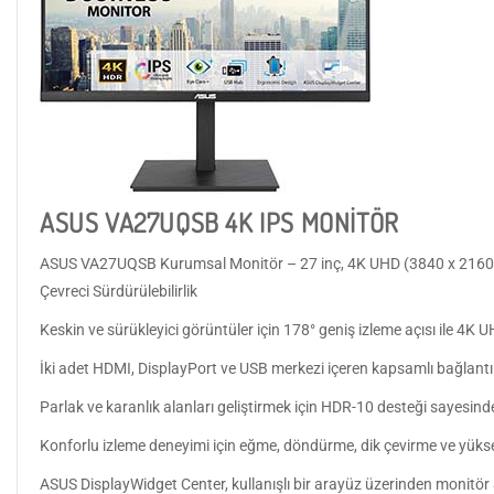
ASUS VA27UQSB 4K IPS MONİTÖR
ASUS VA27UQSB Kurumsal Monitör – 27 inç, 4K UHD (3840 x 2160), IP
Çevreci Sürdürülebilirlik
Keskin ve sürükleyici görüntüler için 178° geniş izleme açısı ile 4K
İki adet HDMI, DisplayPort ve USB merkezi içeren kapsamlı bağlantıl
Parlak ve karanlık alanları geliştirmek için HDR-10 desteği sayesin
Konforlu izleme deneyimi için eğme, döndürme, dik çevirme ve yükse
ASUS DisplayWidget Center, kullanışlı bir arayüz üzerinden monitör a