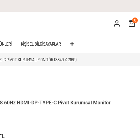
0
Cart
ÜNLERI
KIŞISEL BILGISAYARLAR
E-C PIVOT KURUMSAL MONITÖR (3840 X 2160)
 60Hz HDMI-DP-TYPE-C Pivot Kurumsal Monitör
TL