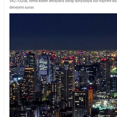
VA27UQSB, nefes kesen detaylara sahip dünyasıyla sizi hayrete düş
deneyimi sunar.