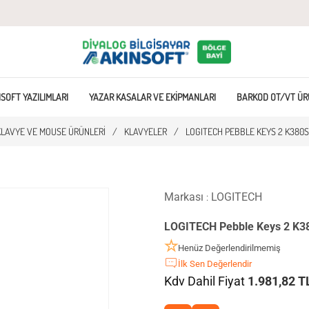
SOFT YAZILIMLARI
YAZAR KASALAR VE EKIPMANLARI
BARKOD OT/VT ÜR
KLAVYE VE MOUSE ÜRÜNLERI
/
KLAVYELER
/
LOGITECH PEBBLE KEYS 2 K380S
Markası
LOGITECH
:
LOGITECH Pebble Keys 2 K38
Henüz Değerlendirilmemiş
İlk Sen Değerlendir
Kdv Dahil Fiyat
1.981,82 T