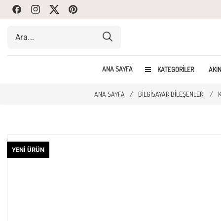
Facebook
Instagram
Twitte
Pinterest
ANA SAYFA
KATEGORILER
AKIN
ANA SAYFA
/
BILGISAYAR BILEŞENLERI
/
YENI ÜRÜN