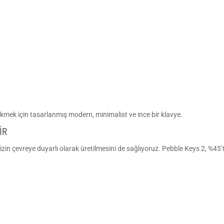
mek için tasarlanmış modern, minimalist ve ince bir klavye.
İR
in çevreye duyarlı olarak üretilmesini de sağlıyoruz. Pebble Keys 2, %45’te