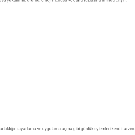
ntüsü yakalama, arama, emoji menüsü ve daha fazlasına anında erişin.
rlaklığını ayarlama ve uygulama açma gibi günlük eylemleri kendi tarzın