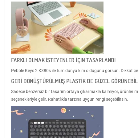
FARKLI OLMAK İSTEYENLER İÇİN TASARLANDI
Pebble Keys 2 K380s ile tüm dünya kim olduğunu görsün. Dikkat çek
GERİ DÖNÜŞTÜRÜLMÜŞ PLASTİK DE GÜZEL GÖRÜNEBİL
Sadece benzersiz bir tasarım ortaya çıkarmakla kalmıyor, ürünlerimiz
seçenekleriyle gelir. Rahatlıkla tarzına uygun rengi seçebilirsin.