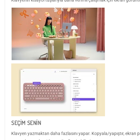
Klavyenin kısayol tuşlarıyla daha verimli çalışmak için ekran görü
SEÇİM SENİN
Klavyen yazmaktan daha fazlasını yapar. Kopyala/yapıştır, ekran pa