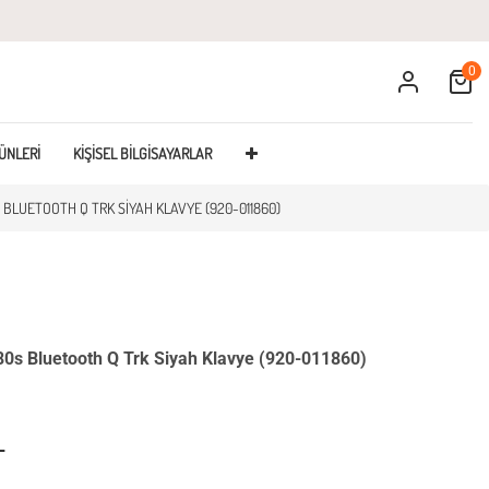
0
Cart
ÜNLERI
KIŞISEL BILGISAYARLAR
 BLUETOOTH Q TRK SIYAH KLAVYE (920-011860)
0s Bluetooth Q Trk Siyah Klavye (920-011860)
L