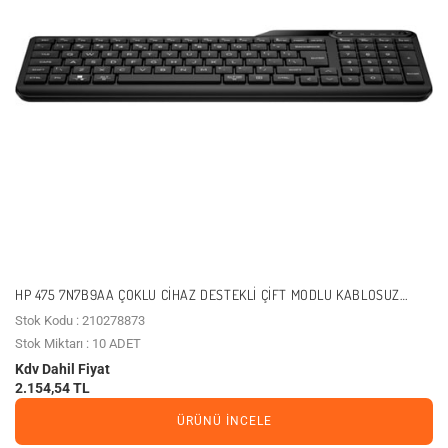
HP 475 7N7B9AA ÇOKLU CIHAZ DESTEKLI ÇIFT MODLU KABLOSUZ
KLAVYE
Stok Kodu : 210278873
Stok Miktarı : 10 ADET
Kdv Dahil Fiyat
2.154,54 TL
ÜRÜNÜ İNCELE