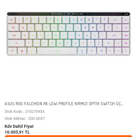
ASUS ROG FALCHION RX LOW PROFILE KIRMIZI OPTIK SWITCH ÜÇ
MODLU KABLOSUZ TÜRKÇE Q MEKANIK KLAVYE / 90MP03EC-BKYA10
Stok Kodu : 210270933
Stok Miktarı : 200 ADET
Kdv Dahil Fiyat
10.005,91 TL