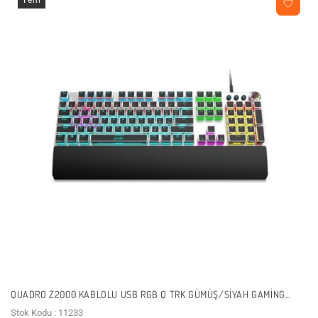
QUADRO Z2000 KABLOLU USB RGB Q TRK GÜMÜŞ/SIYAH GAMING
KLAVYE
Stok Kodu : 11233