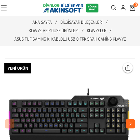
0
Cart
Search
ANA SAYFA
/
BILGISAYAR BILEŞENLERI
/
KLAVYE VE MOUSE ÜRÜNLERI
/
KLAVYELER
/
ASUS TUF GAMING K1 KABLOLU USB Q TRK SIYAH GAMING KLAVYE
YENI ÜRÜN