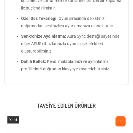
kullanım ve sürtünmelere karşı dirençli özel bir kaplama
ile güçlendirilmiştir.
Özel Ses Tekerleği:
Oyun sırasında dikkatinizi
dağıtmadan sesi hızlıca ayarlamanıza olanak tanır.
Senkronize Aydınlatma:
Aura Sync desteği sayesinde
diğer ASUS cihazlarınızla uyumlu ışık efektleri
oluşturabilirsiniz.
Dahili Bellek:
Kendi makrolarınızı ve aydınlatma
profillerinizi doğrudan klavyeye kaydedebilirsiniz.
TAVSIYE EDILEN ÜRÜNLER
Yeni