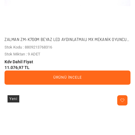
ZALMAN ZM-K700M BEYAZ LED AYDINLATMALI MX MEKANIK OYUNCU
KLAVYE (USB)
Stok Kodu : 8809213768316
Stok Miktarı : 9 ADET
Kdv Dahil Fiyat
11.076,97 TL
ÜRÜNÜ İNCELE
Yeni