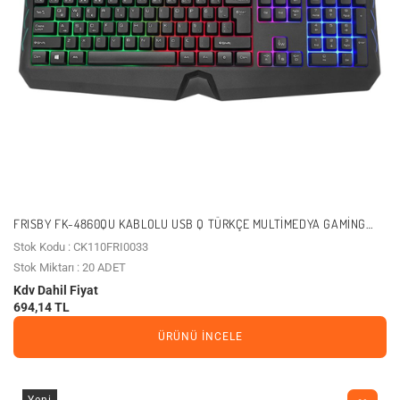
FRISBY FK-4860QU KABLOLU USB Q TÜRKÇE MULTIMEDYA GAMING
KLAVYE
Stok Kodu : CK110FRI0033
Stok Miktarı : 20 ADET
Kdv Dahil Fiyat
694,14 TL
ÜRÜNÜ İNCELE
Yeni