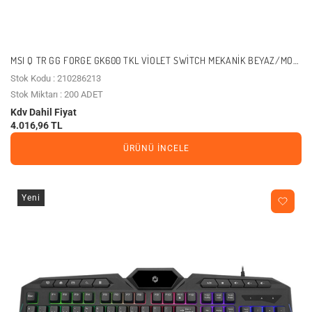
MSI Q TR GG FORGE GK600 TKL VIOLET SWITCH MEKANIK BEYAZ/MOR
OYUNCU KLAVYESI
Stok Kodu : 210286213
Stok Miktarı : 200 ADET
Kdv Dahil Fiyat
4.016,96 TL
ÜRÜNÜ İNCELE
Yeni