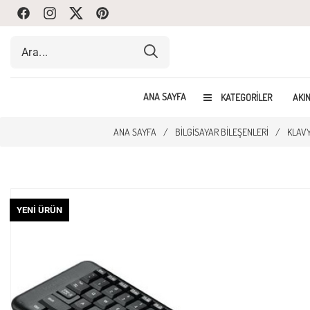
Facebook
Instagram
Twitte
Pinterest
ANA SAYFA
KATEGORILER
AKIN
ANA SAYFA
/
BILGISAYAR BILEŞENLERI
/
KLAV
YENI ÜRÜN