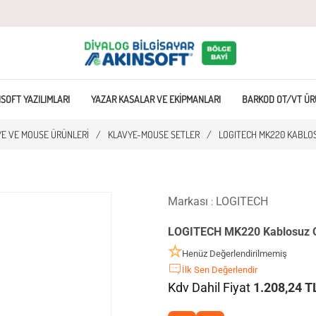
SOFT YAZILIMLARI
YAZAR KASALAR VE EKIPMANLARI
BARKOD OT/VT ÜR
YE VE MOUSE ÜRÜNLERI
/
KLAVYE-MOUSE SETLER
/
LOGITECH MK220 KABLOS
Markası
LOGITECH
:
LOGITECH MK220 Kablosuz Q 
Henüz Değerlendirilmemiş
İlk Sen Değerlendir
Kdv Dahil Fiyat
1.208,24 T