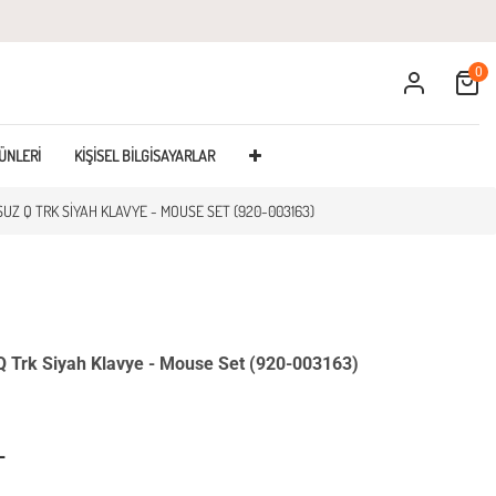
0
Cart
ÜNLERI
KIŞISEL BILGISAYARLAR
UZ Q TRK SIYAH KLAVYE - MOUSE SET (920-003163)
Trk Siyah Klavye - Mouse Set (920-003163)
L