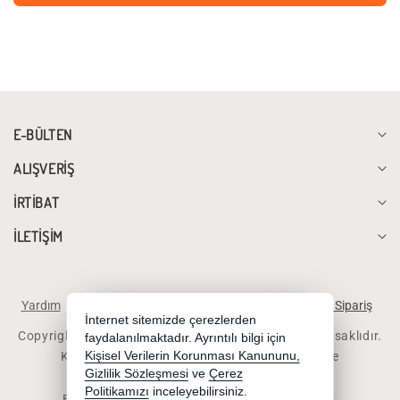
E-BÜLTEN
ALIŞVERİŞ
İRTİBAT
İLETİŞİM
Yardım
İstek ve Önerileriniz
Sipariş Takibi
Telefonla Sipariş
İnternet sitemizde çerezlerden
Copyright 2026 diyalogbilgisayar.com - Tüm hakları saklıdır.
faydalanılmaktadır. Ayrıntılı bilgi için
Kredi kartı bilgileriniz 256bit SSL sertifikası ile
Kişisel Verilerin Korunması Kanununu,
Gizlilik Sözleşmesi
ve
Çerez
korunmaktadır.
Politikamızı
inceleyebilirsiniz.
Bu site AKINSOFT E-Ticaret ile hazırlanmıştır.