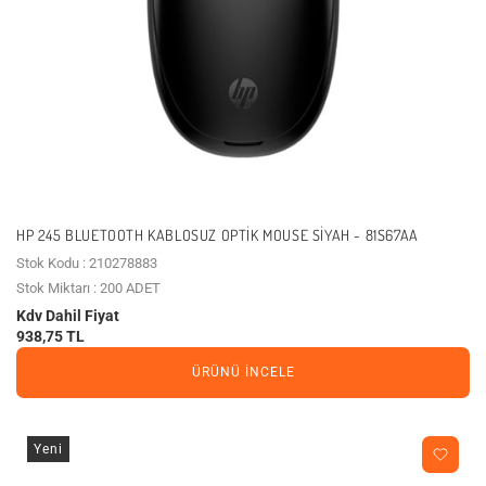
HP 245 BLUETOOTH KABLOSUZ OPTIK MOUSE SIYAH - 81S67AA
Stok Kodu : 210278883
Stok Miktarı : 200 ADET
Kdv Dahil Fiyat
938,75 TL
ÜRÜNÜ İNCELE
Yeni