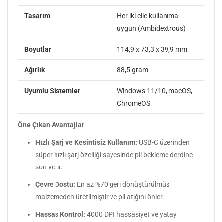
Tasarım
Her iki elle kullanıma
uygun (Ambidextrous)
Boyutlar
114,9 x 73,3 x 39,9 mm
Ağırlık
88,5 gram
Uyumlu Sistemler
Windows 11/10, macOS,
ChromeOS
Öne Çıkan Avantajlar
Hızlı Şarj ve Kesintisiz Kullanım:
USB-C üzerinden
süper hızlı şarj özelliği sayesinde pil bekleme derdine
son verir.
Çevre Dostu:
En az %70 geri dönüştürülmüş
malzemeden üretilmiştir ve pil atığını önler.
Hassas Kontrol:
4000 DPI hassasiyet ve yatay