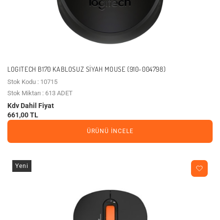
LOGITECH B170 KABLOSUZ SIYAH MOUSE (910-004798)
Stok Kodu : 10715
Stok Miktarı : 613 ADET
Kdv Dahil Fiyat
661,00 TL
ÜRÜNÜ İNCELE
Yeni