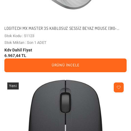
LOGITECH MX MASTER 3S KABLOSUZ SESSIZ BEYAZ MOUSE (910-
006560)
Stok Kodu : 51123
Stok Miktarı : Son 1 ADET
Kdv Dahil Fiyat
6.967,44 TL
ÜRÜNÜ İNCELE
Yeni