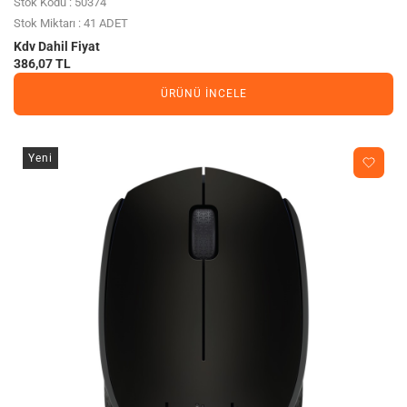
Stok Kodu : 50374
Stok Miktarı : 41 ADET
Kdv Dahil Fiyat
386,07 TL
ÜRÜNÜ İNCELE
Yeni