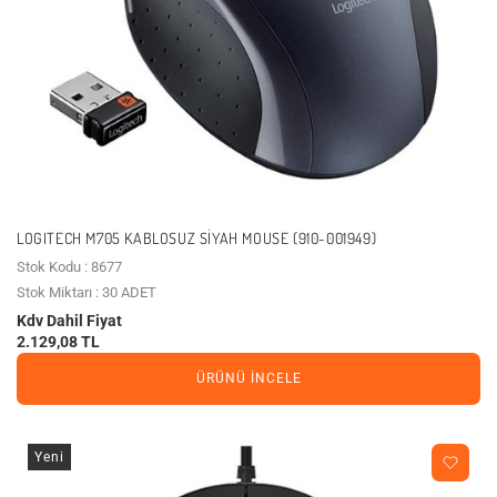
LOGITECH M705 KABLOSUZ SIYAH MOUSE (910-001949)
Stok Kodu : 8677
Stok Miktarı : 30 ADET
Kdv Dahil Fiyat
2.129,08 TL
ÜRÜNÜ İNCELE
Yeni