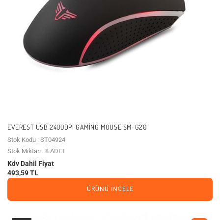
EVEREST USB 2400DPI GAMING MOUSE SM-G20
Stok Kodu : ST04924
Stok Miktarı : 8 ADET
Kdv Dahil Fiyat
493,59 TL
ÜRÜNÜ İNCELE