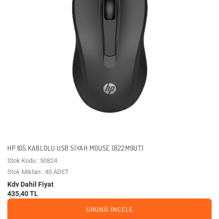
HP 105 KABLOLU USB SIYAH MOUSE (822M9UT)
Stok Kodu : 50824
Stok Miktarı : 40 ADET
Kdv Dahil Fiyat
435,40 TL
ÜRÜNÜ İNCELE