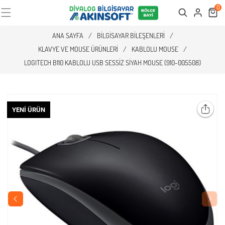
0
Cart
Search
ANA SAYFA
/
BILGISAYAR BILEŞENLERI
/
KLAVYE VE MOUSE ÜRÜNLERI
/
KABLOLU MOUSE
/
LOGITECH B110 KABLOLU USB SESSIZ SIYAH MOUSE (910-005508)
YENI ÜRÜN