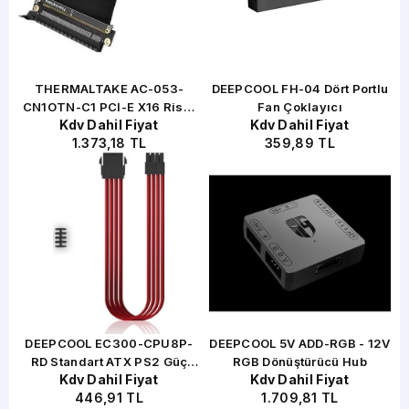
THERMALTAKE AC-053-
DEEPCOOL FH-04 Dört Portlu
CN1OTN-C1 PCI-E X16 Riser
Fan Çoklayıcı
Kdv Dahil Fiyat
Kdv Dahil Fiyat
Cable
1.373,18 TL
359,89 TL
DEEPCOOL EC300-CPU8P-
DEEPCOOL 5V ADD-RGB - 12V
RD Standart ATX PS2 Güç
RGB Dönüştürücü Hub
Kdv Dahil Fiyat
Kdv Dahil Fiyat
Kaynağı Uzatma Kablosu
446,91 TL
1.709,81 TL
Yüksek Kaliteli 18AWG Fiber