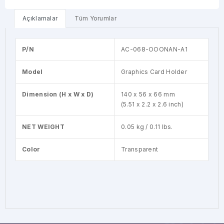
300mm
Açıklamalar
Tüm Yorumlar
P/N
AC-068-OOONAN-A1
Model
Graphics Card Holder
Dimension (H x W x D)
140 x 56 x 66 mm
(5.51 x 2.2 x 2.6 inch)
NET WEIGHT
0.05 kg / 0.11 lbs.
Color
Transparent