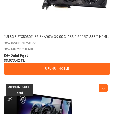
MSI 8GB RTX5060TI 8G SHADOW 3X OC CLASSIC GDDR7 128BIT HDMI-
DP PCIE 5.0
Stok Kodu : 210294821
Stok Miktarı : 20 ADET
Kdv Dahil Fiyat
33.077,42 TL
ÜRÜNÜ İNCELE
Ücretsiz Kargo
Yeni