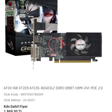
AFOX 1GB GT220 AF220-1024D3L2 DDR3 128BIT HDMI-DVI PCIE 2.0
Stok Kodu : 4897033780339
Stok Miktarı : 20 ADET
Kdv Dahil Fiyat
1.869,30 TL