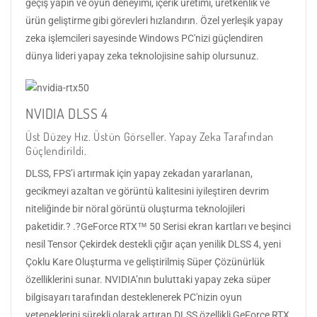
geçiş yapın ve oyun deneyimi, içerik üretimi, üretkenlik ve
ürün geliştirme gibi görevleri hızlandırın. Özel yerleşik yapay
zeka işlemcileri sayesinde Windows PC'nizi güçlendiren
dünya lideri yapay zeka teknolojisine sahip olursunuz.
NVIDIA DLSS 4
Üst Düzey Hız. Üstün Görseller. Yapay Zeka Tarafından
Güçlendirildi.
DLSS, FPS’i artırmak için yapay zekadan yararlanan,
gecikmeyi azaltan ve görüntü kalitesini iyileştiren devrim
niteliğinde bir nöral görüntü oluşturma teknolojileri
paketidir.? .?GeForce RTX™ 50 Serisi ekran kartları ve beşinci
nesil Tensor Çekirdek destekli çığır açan yenilik DLSS 4, yeni
Çoklu Kare Oluşturma ve geliştirilmiş Süper Çözünürlük
özelliklerini sunar. NVIDIA’nın buluttaki yapay zeka süper
bilgisayarı tarafından desteklenerek PC'nizin oyun
yeteneklerini sürekli olarak artıran DLSS özellikli GeForce RTX