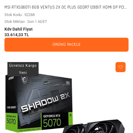
MSI RTX5060TI 8GB VENTUS 2X OC PLUS GDDR7 128BIT HDMI DP PCIE
5.0
Stok Kodu : 52288
Stok Miktarı : Son 1 ADET
Kdv Dahil Fiyat
33.614,33 TL
ÜRÜNÜ İNCELE
Ücretsiz Kargo
Yeni