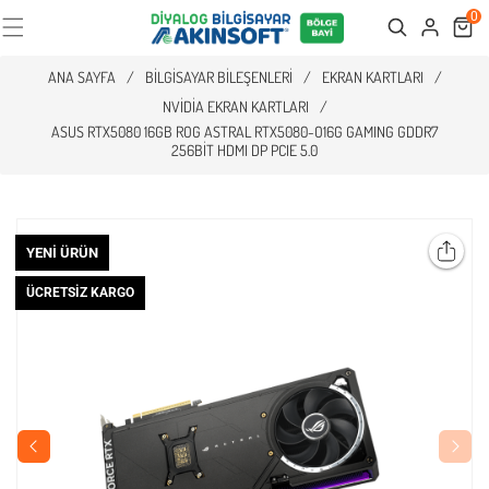
0
Cart
Search
ANA SAYFA
/
BILGISAYAR BILEŞENLERI
/
EKRAN KARTLARI
/
NVIDIA EKRAN KARTLARI
/
ASUS RTX5080 16GB ROG ASTRAL RTX5080-O16G GAMING GDDR7
256BIT HDMI DP PCIE 5.0
YENI ÜRÜN
ÜCRETSIZ KARGO