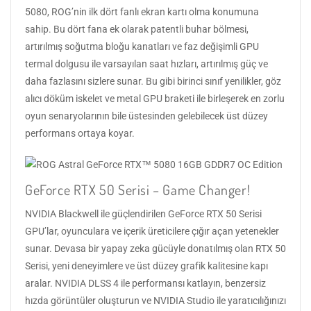
5080, ROG’nin ilk dört fanlı ekran kartı olma konumuna
sahip. Bu dört fana ek olarak patentli buhar bölmesi,
artırılmış soğutma bloğu kanatları ve faz değişimli GPU
termal dolgusu ile varsayılan saat hızları, artırılmış güç ve
daha fazlasını sizlere sunar. Bu gibi birinci sınıf yenilikler, göz
alıcı döküm iskelet ve metal GPU braketi ile birleşerek en zorlu
oyun senaryolarının bile üstesinden gelebilecek üst düzey
performans ortaya koyar.
GeForce RTX 50 Serisi – Game Changer!
NVIDIA Blackwell ile güçlendirilen GeForce RTX 50 Serisi
GPU’lar, oyunculara ve içerik üreticilere çığır açan yetenekler
sunar. Devasa bir yapay zeka gücüyle donatılmış olan RTX 50
Serisi, yeni deneyimlere ve üst düzey grafik kalitesine kapı
aralar. NVIDIA DLSS 4 ile performansı katlayın, benzersiz
hızda görüntüler oluşturun ve NVIDIA Studio ile yaratıcılığınızı