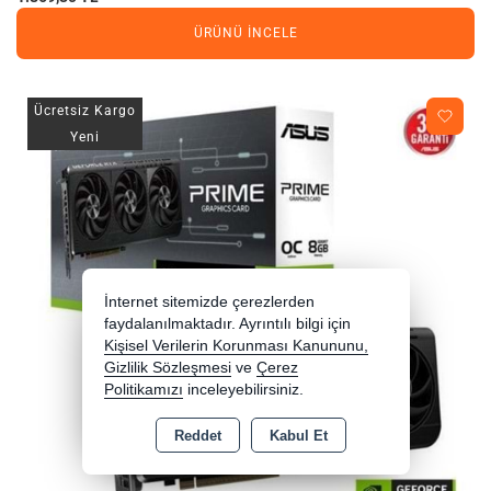
ÜRÜNÜ İNCELE
Ücretsiz Kargo
Yeni
İnternet sitemizde çerezlerden
faydalanılmaktadır. Ayrıntılı bilgi için
Kişisel Verilerin Korunması Kanununu,
Gizlilik Sözleşmesi
ve
Çerez
Politikamızı
inceleyebilirsiniz.
Reddet
Kabul Et