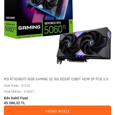
MSI RTX5060TI 16GB GAMING OC 16G GDDR7 128BIT HDMI DP PCIE 5.0
Stok Kodu : 51276
Stok Miktarı : 4 ADET
Kdv Dahil Fiyat
45.586,32 TL
ÜRÜNÜ İNCELE