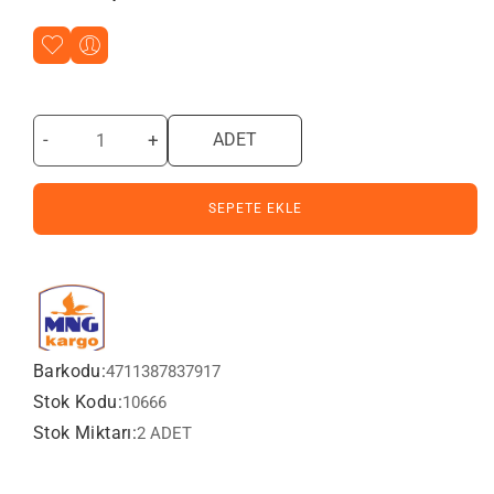
-
+
ADET
SEPETE EKLE
Barkodu:
4711387837917
Stok Kodu:
10666
Stok Miktarı:
2 ADET