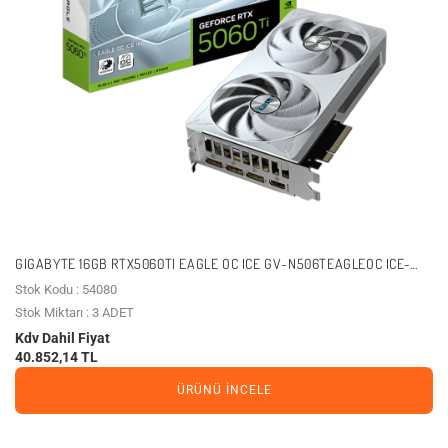
GIGABYTE 16GB RTX5060TI EAGLE OC ICE GV-N506TEAGLEOC ICE-
16GD GDDR7 HDMI-DP PCIE 5.0
Stok Kodu : 54080
Stok Miktarı : 3 ADET
Kdv Dahil Fiyat
40.852,14 TL
ÜRÜNÜ İNCELE