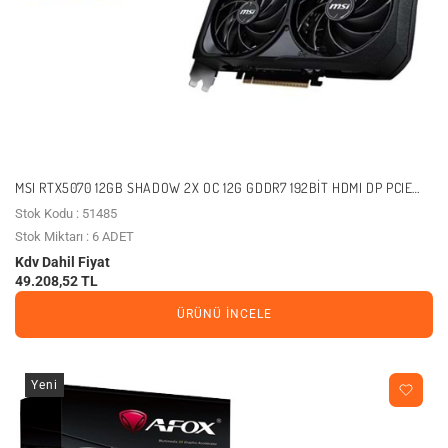
MSI RTX5070 12GB SHADOW 2X OC 12G GDDR7 192BIT HDMI DP PCIE
5.0
Stok Kodu : 51485
Stok Miktarı : 6 ADET
Kdv Dahil Fiyat
49.208,52 TL
ÜRÜNÜ İNCELE
Yeni