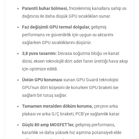
Patentli buhar bölmesi,
frezelenmiş kanallara sahip ısı
dağıtıcısı ile daha düşük GPU sıcaklıkları sunar.
Faz değişimli GPU termal dolgular,
gelişmiş
performans ve güvenilirlik için uygun ısı aktarımı
sağlarken GPU sıcaklıklarını düşürür.
3,8 yuva tasarımı:
Devasa soğutma bloğu ve kanat
dizisi, eksen teknolojili dört adet fanın ürettiği hava akışı
için optimize edildi.
Üstün GPU koruması
sunan GPU Guard teknolojisi
GPU’nun dört köşesini de korurken GPU braketi ise
sağlam bir tutuş sağlar.
Tamamen metalden döküm koruma,
çerçeve arka
plakası ve arka G/Ç braketi, PCB’ye sağlamlık katar.
Güçlü 80 amp MOSFET’ler,
gelişmiş performans,
kararlılık ve daha yüksek hız aşırtma potansiyeli elde