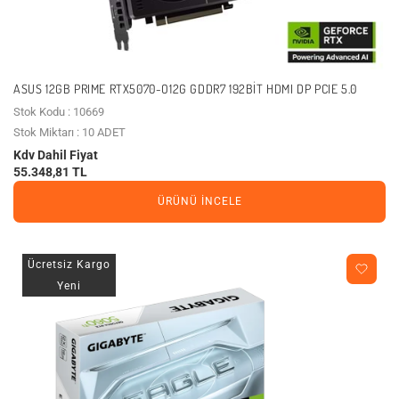
ASUS 12GB PRIME RTX5070-O12G GDDR7 192BIT HDMI DP PCIE 5.0
Stok Kodu : 10669
Stok Miktarı : 10 ADET
Kdv Dahil Fiyat
55.348,81 TL
ÜRÜNÜ İNCELE
Ücretsiz Kargo
Yeni