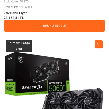
Stok Kodu : 53275
Stok Miktarı : 3 ADET
Kdv Dahil Fiyat
23.152,41 TL
ÜRÜNÜ İNCELE
Ücretsiz Kargo
Yeni