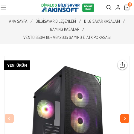
0
Cart
Search
ANA SAYFA
/
BILGISAYAR BILEŞENLERI
/
BILGISAYAR KASALARI
/
GAMING KASALAR
/
VENTO 850W 80+ VG4200S GAMING E-ATX PC KASASI
YENI ÜRÜN