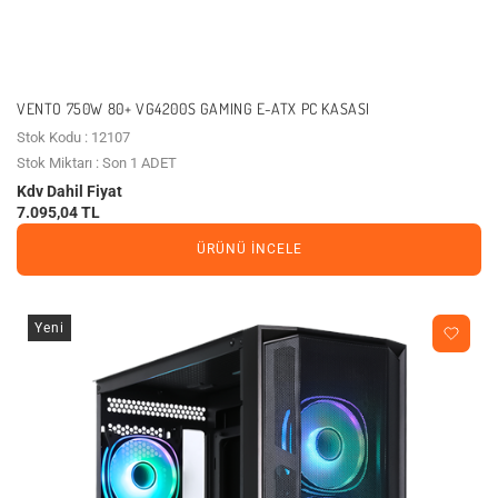
VENTO 750W 80+ VG4200S GAMING E-ATX PC KASASI
Stok Kodu : 12107
Stok Miktarı : Son 1 ADET
Kdv Dahil Fiyat
7.095,04 TL
ÜRÜNÜ İNCELE
Yeni