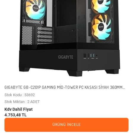
GIGABYTE GB-C201P GAMING MID-TOWER PC KASASI SIYAH 360MM
SOĞUTMA DESTEĞI
Stok Kodu : 53692
Stok Miktarı : 2 ADET
Kdv Dahil Fiyat
4.753,48 TL
ÜRÜNÜ İNCELE