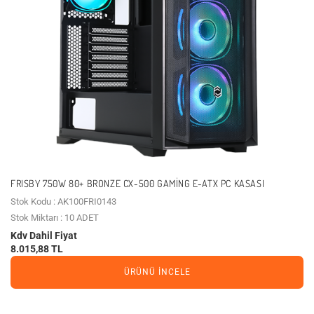
FRISBY 750W 80+ BRONZE CX-500 GAMING E-ATX PC KASASI
Stok Kodu : AK100FRI0143
Stok Miktarı : 10 ADET
Kdv Dahil Fiyat
8.015,88 TL
ÜRÜNÜ İNCELE