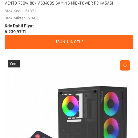
VENTO 750W 80+ VG3400S GAMING MID-TOWER PC KASASI
Stok Kodu : 51871
Stok Miktarı : 2 ADET
Kdv Dahil Fiyat
6.239,97 TL
ÜRÜNÜ İNCELE
Yeni