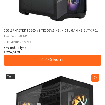
COOLERMASTER TD500 V2 TD500V2-KGNN-STU GAMING E-ATX PC
KASASI
Stok Kodu : 43245
Stok Miktarı : 2 ADET
Kdv Dahil Fiyat
9.726,01 TL
ÜRÜNÜ İNCELE
Yeni