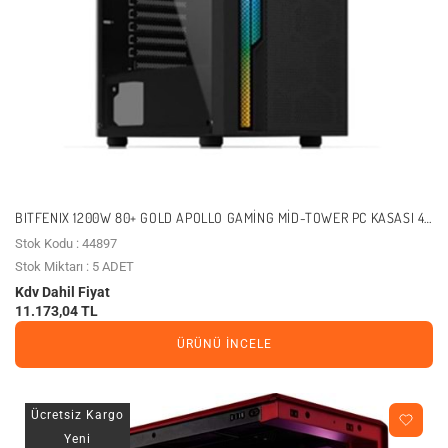
BITFENIX 1200W 80+ GOLD APOLLO GAMING MID-TOWER PC KASASI 4-
FANLI
Stok Kodu : 44897
Stok Miktarı : 5 ADET
Kdv Dahil Fiyat
11.173,04 TL
ÜRÜNÜ İNCELE
Ücretsiz Kargo
Yeni