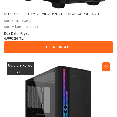
ASUS A21 PLUS GAMING MID-TOWER PC KASASI 4X RGB FANLI
Stok Kodu : 49343
Stok Miktarı : 102 ADET
Kdv Dahil Fiyat
4.990,26 TL
ÜRÜNÜ İNCELE
Ücretsiz Kargo
Yeni