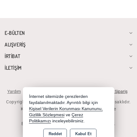
E-BÜLTEN
ALIŞVERİŞ
İRTİBAT
İLETİŞİM
Yardım
İstek ve Önerileriniz
Sipariş Takibi
Telefonla Sipariş
İnternet sitemizde çerezlerden
Copyright 2026 diyalogbilgisayar.com - Tüm hakları saklıdır.
faydalanılmaktadır. Ayrıntılı bilgi için
Kredi kartı bilgileriniz 256bit SSL sertifikası ile
Kişisel Verilerin Korunması Kanununu,
Gizlilik Sözleşmesi
ve
Çerez
korunmaktadır.
Politikamızı
inceleyebilirsiniz.
Bu site AKINSOFT E-Ticaret ile hazırlanmıştır.
Reddet
Kabul Et