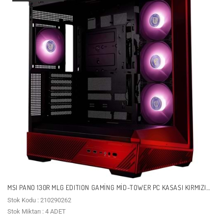
MSI PANO 130R MLG EDITION GAMING MID-TOWER PC KASASI KIRMIZI-
SIYAH
Stok Kodu : 210290262
Stok Miktarı : 4 ADET