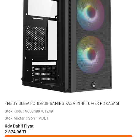
FRISBY 300W FC-8970G GAMING KASA MINI-TOWER PC KASASI
Stok Kodu : 9603489701249
Stok Miktarı : Son 1 ADET
Kdv Dahil Fiyat
2.874,96 TL