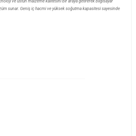
loji ve üstün malzeme kalitesini bir araya getirerek bilgisayar
r çözüm sunar. Geniş iç hacmi ve yüksek soğutma kapasitesi sayesinde