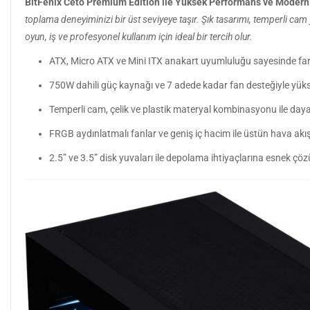
BitFenix Ceto Premium Edition ile Yüksek Performans ve Modern
toplama deneyiminizi bir üst seviyeye taşır. Şık tasarımı, temperli ca
oyun, iş ve profesyonel kullanım için ideal bir tercih olur.
ATX, Micro ATX ve Mini ITX anakart uyumluluğu sayesinde fark
750W dahili güç kaynağı ve 7 adede kadar fan desteğiyle yükse
Temperli cam, çelik ve plastik materyal kombinasyonu ile dayanı
FRGB aydınlatmalı fanlar ve geniş iç hacim ile üstün hava akışı
2.5” ve 3.5” disk yuvaları ile depolama ihtiyaçlarına esnek çö