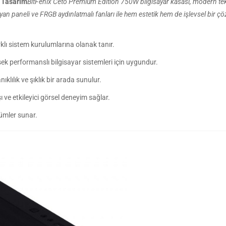
 Tasarım
BitFenix Ceto Premium Edition 750W bilgisayar kasası, modern tekno
m yan paneli ve FRGB aydınlatmalı fanları ile hem estetik hem de işlevsel bi
lı sistem kurulumlarına olanak tanır.
k performanslı bilgisayar sistemleri için uygundur.
klılık ve şıklık bir arada sunulur.
 ve etkileyici görsel deneyim sağlar.
zümler sunar.