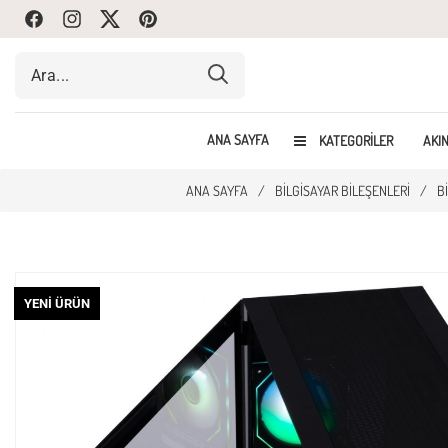
Facebook
Instagram
Twitte
Pinterest
ANA SAYFA
KATEGORILER
AKIN
ANA SAYFA
/
BILGISAYAR BILEŞENLERI
/
B
YENI ÜRÜN