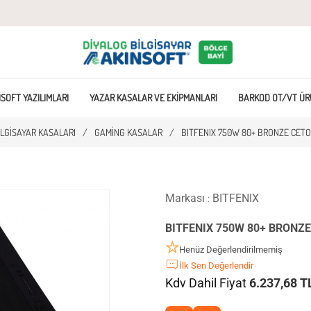
SOFT YAZILIMLARI
YAZAR KASALAR VE EKIPMANLARI
BARKOD OT/VT ÜR
ILGISAYAR KASALARI
/
GAMING KASALAR
/
BITFENIX 750W 80+ BRONZE CETO
Markası
BITFENIX
:
BITFENIX 750W 80+ BRONZE
Henüz Değerlendirilmemiş
İlk Sen Değerlendir
Kdv Dahil Fiyat
6.237,68 T