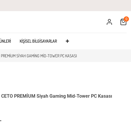
0
Cart
ÜNLERI
KIŞISEL BILGISAYARLAR
 PREMİUM SIYAH GAMING MID-TOWER PC KASASI
 CETO PREMİUM Siyah Gaming Mid-Tower PC Kasası
L