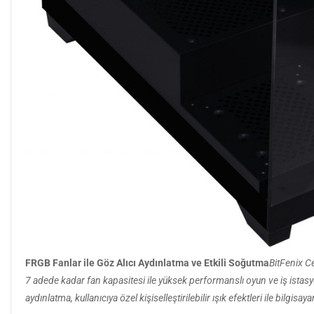
FRGB Fanlar ile Göz Alıcı Aydınlatma ve Etkili Soğutma
BitFenix C
7 adede kadar fan kapasitesi ile yüksek performanslı oyun ve iş istasy
aydınlatma, kullanıcıya özel kişiselleştirilebilir ışık efektleri ile bilgi