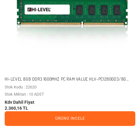
HI-LEVEL 8GB DDR3 1600MHZ PC RAM VALUE HLV-PC12800D3/8G
16CHIPLI
Stok Kodu : 22620
Stok Miktarı : 10 ADET
Kdv Dahil Fiyat
2.360,16 TL
ÜRÜNÜ İNCELE