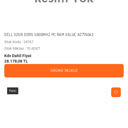
DELL 32GB DDR5 5600MHZ PC RAM VALUE AC774043
Stok Kodu : 24767
Stok Miktarı : 10 ADET
Kdv Dahil Fiyat
28.178,08 TL
ÜRÜNÜ İNCELE
Yeni