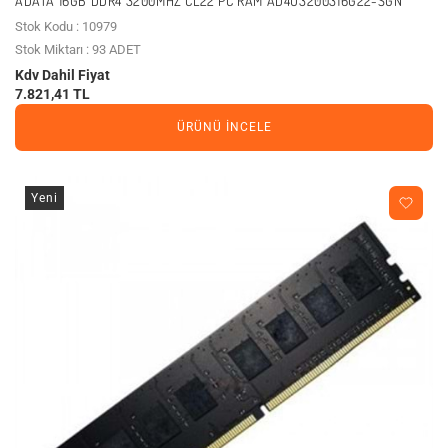
ADATA 16GB DDR4 3200MHZ CL22 PC RAM AD4U3200316G22-SGN
Stok Kodu : 10979
Stok Miktarı : 93 ADET
Kdv Dahil Fiyat
7.821,41 TL
ÜRÜNÜ İNCELE
Yeni