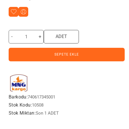
-
+
ADET
SEPETE EKLE
Barkodu:
740617345001
Stok Kodu:
10508
Stok Miktarı:
Son 1 ADET