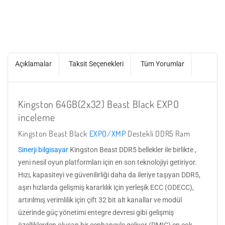
Açıklamalar
Taksit Seçenekleri
Tüm Yorumlar
Kingston 64GB(2x32) Beast Black EXPO
inceleme
Kingston Beast Black
EXPO/XMP
Destekli DDR5 Ram
Sinerji bilgisayar
Kingston Beast DDR5 bellekler ile birlikte ,
yeni nesil oyun platformları için en son teknolojiyi getiriyor.
Hızı, kapasiteyi ve güvenilirliği daha da ileriye taşıyan DDR5,
aşırı hızlarda gelişmiş kararlılık için yerleşik ECC (ODECC),
artırılmış verimlilik için çift 32 bit alt kanallar ve modül
üzerinde güç yönetimi entegre devresi gibi gelişmiş
özelliklerden oluşan bir cephaneyle geliyor (PMIC) en çok