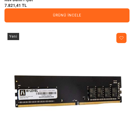
7.821,41 TL
ÜRÜNÜ İNCELE
Yeni