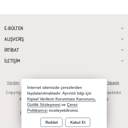
E-BÜLTEN
ALIŞVERİŞ
İRTİBAT
İLETİŞİM
Yardım
İstek ve Önerileriniz
Sipariş Takibi
Telefonla Sipariş
İnternet sitemizde çerezlerden
Copyright 2026 diyalogbilgisayar.com - Tüm hakları saklıdır.
faydalanılmaktadır. Ayrıntılı bilgi için
Kredi kartı bilgileriniz 256bit SSL sertifikası ile
Kişisel Verilerin Korunması Kanununu,
Gizlilik Sözleşmesi
ve
Çerez
korunmaktadır.
Politikamızı
inceleyebilirsiniz.
Bu site AKINSOFT E-Ticaret ile hazırlanmıştır.
Reddet
Kabul Et