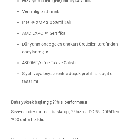
Hız aşırtma için geliştirilmiş kararlılık
Verimliliği arttırmak
Intel ® XMP 3.0 Sertifikalı
AMD EXPO ™ Sertifikalı
Dünyanın önde gelen anakart üreticileri tarafından
onaylanmıştır
4800MT/sn'de Tak ve Çalıştır
Siyah veya beyaz renkte düşük profilli ısı dağıtıcı
tasarımı
Daha yüksek başlangıç ??hızı performansı
Seviyesindeki agresif başlangıç ??hızıyla DDR5, DDR4'ten
%50 daha hızlıdır.