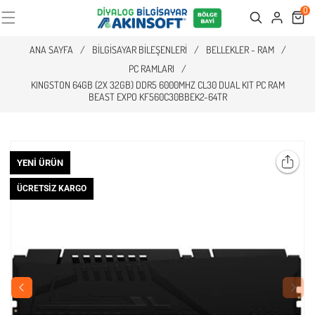
0
Cart
Search
ANA SAYFA
/
BILGISAYAR BILEŞENLERI
/
BELLEKLER - RAM
/
PC RAMLARI
/
KINGSTON 64GB (2X 32GB) DDR5 6000MHZ CL30 DUAL KIT PC RAM
BEAST EXPO KF560C30BBEK2-64TR
YENI ÜRÜN
ÜCRETSIZ KARGO