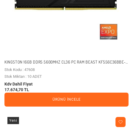
KINGSTON 16GB DDR5 5600MHZ CL36 PC RAM BEAST KF556C36BBE-
16TR
Stok Kodu : 47608
Stok Miktarı : 10 ADET
Kdv Dahil Fiyat
17.674,70 TL
ÜRÜNÜ İNCELE
Yeni