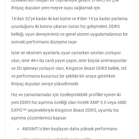
ihtiyaç duyulan yere meyve suyu sağlamak için.
16'dan 32'ye kadar iki kat küme ve 8'den 16'ya kadar patlama
uzunluğunu iki katına çıkaran üstün hız gelişmeleri, DDR5
belleği, oyun deneyiminizi ve genel sistem uygulamalarınızı bir
sonraki performans düzeyine taşır.
İster en ekstrem ayarlarla oyun oynarken sınırları zorluyor
olun, ister 4K+'da canlı yayın yapın, ister büyük animasyonlar
ve 3D işlemeyi zorluyor olun, Kingston Beast DDR5 bellek, stil
ve performansı kusursuz bir şekilde bir araya getirirken
ihtiyaç duyulan seviye yükseltmedir.
Hız ve zamanlamalar için özelleştirilebilir profiller içeren iki
yeni DDR5 hız aşırtma özelliği olan Intel® XMP 3.0 veya AMD
EXPO™ seçenekleriyle Kingston Beast DDR5, uyumlu hız
aşırtma çözümlerinizi kapsar.
4800MT/s'den başlayan daha yüksek performans