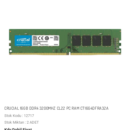
CRUCIAL 16GB DDR4 3200MHZ CL22 PC RAM CT16G4DFRA32A
Stok Kodu : 12717
Stok Miktarı : 2 ADET
Kdv Dahil Fiyat