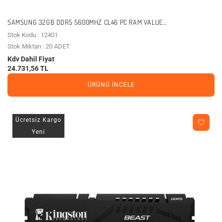
SAMSUNG 32GB DDR5 5600MHZ CL46 PC RAM VALUE
M323R4GA3PB0-CWM0D KUTUSUZ
Stok Kodu : 12401
Stok Miktarı : 20 ADET
Kdv Dahil Fiyat
24.731,56 TL
ÜRÜNÜ İNCELE
Ücretsiz Kargo
Yeni