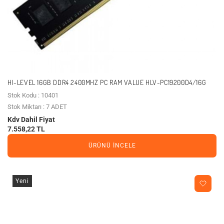
HI-LEVEL 16GB DDR4 2400MHZ PC RAM VALUE HLV-PC19200D4/16G
Stok Kodu : 10401
Stok Miktarı : 7 ADET
Kdv Dahil Fiyat
7.558,22 TL
ÜRÜNÜ İNCELE
Yeni