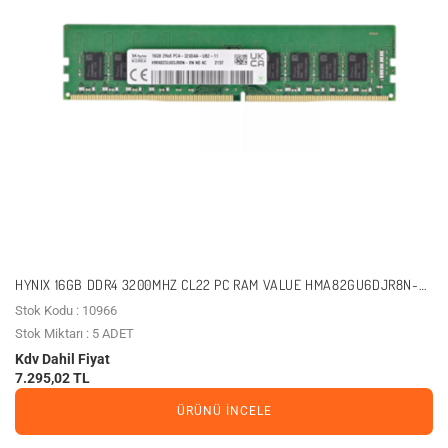
HYNIX 16GB DDR4 3200MHZ CL22 PC RAM VALUE HMA82GU6DJR8N-
XN
Stok Kodu : 10966
Stok Miktarı : 5 ADET
Kdv Dahil Fiyat
7.295,02 TL
ÜRÜNÜ İNCELE