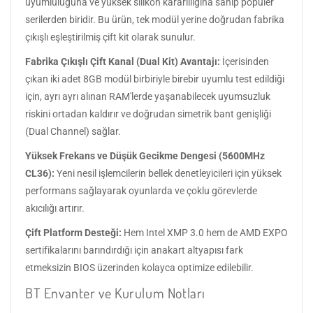
uyumluluğuna ve yüksek silikon kararlılığına sahip popüler
serilerden biridir. Bu ürün, tek modül yerine doğrudan fabrika
çıkışlı eşleştirilmiş çift kit olarak sunulur.
Fabrika Çıkışlı Çift Kanal (Dual Kit) Avantajı:
İçerisinden
çıkan iki adet 8GB modül birbiriyle birebir uyumlu test edildiği
için, ayrı ayrı alınan RAM'lerde yaşanabilecek uyumsuzluk
riskini ortadan kaldırır ve doğrudan simetrik bant genişliği
(Dual Channel) sağlar.
Yüksek Frekans ve Düşük Gecikme Dengesi (5600MHz
CL36):
Yeni nesil işlemcilerin bellek denetleyicileri için yüksek
performans sağlayarak oyunlarda ve çoklu görevlerde
akıcılığı artırır.
Çift Platform Desteği:
Hem Intel XMP 3.0 hem de AMD EXPO
sertifikalarını barındırdığı için anakart altyapısı fark
etmeksizin BIOS üzerinden kolayca optimize edilebilir.
BT Envanter ve Kurulum Notları