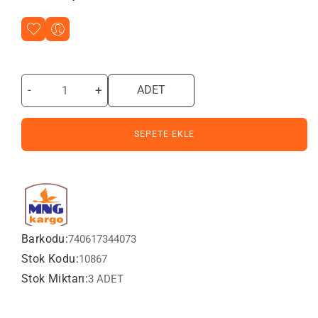
-
+
ADET
SEPETE EKLE
Barkodu:
740617344073
Stok Kodu:
10867
Stok Miktarı:
3 ADET