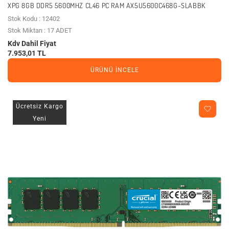
XPG 8GB DDR5 5600MHZ CL46 PC RAM AX5U5600C468G-SLABBK
Stok Kodu : 12402
Stok Miktarı : 17 ADET
Kdv Dahil Fiyat
7.953,01 TL
ÜRÜNÜ İNCELE
Ücretsiz Kargo
Yeni