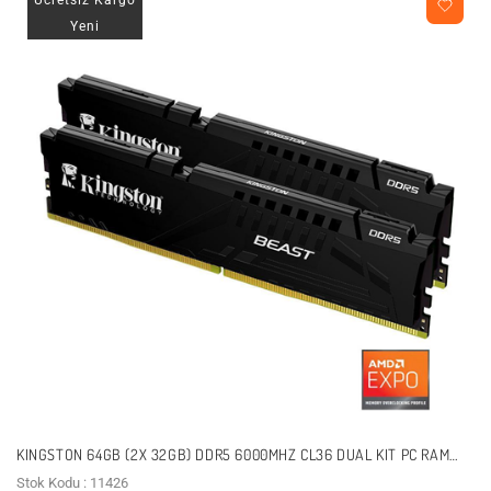
Yeni
KINGSTON 64GB (2X 32GB) DDR5 6000MHZ CL36 DUAL KIT PC RAM
BEAST EXPO KF560C36BBEK2-64TR
Stok Kodu : 11426