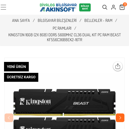
0
Cart
Search
ANA SAYFA
/
BILGISAYAR BILEŞENLERI
/
BELLEKLER - RAM
/
PC RAMLARI
/
KINGSTON 16GB (2X 8GB) DDR5 5600MHZ CL36 DUAL KIT PC RAM BEAST
KF556C36BBEK2-16TR
YENI ÜRÜN
ÜCRETSIZ KARGO