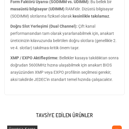
Form Faktörü Uyarısı (SODIMM vs. UDIMM):
Bu bellek bir
masaüstü bilgisayar (UDIMM)
RAM'idir. Dizüstü bilgisayar
(SODIMM) slotlarına fiziksel olarak
kesinlikle takılamaz
.
Doğru Slot Yerleşimi (Dual Channel):
Çift kanal
performansından tam olarak yararlanabilmek için, anakart
üreticinizin kılavuzunda belirtilen doğru slotlara (genellikle 2.
ve 4. slotlar) takılması kritik önem taşır.
XMP / EXPO Aktifleştirme:
Bellekler kasaya takıldıktan sonra
doğrudan 5600MHz hızına ulaşabilmek için anakart BIOS
arayüzünden XMP veya EXPO profilinin seçilmesi gerekir;
aksi takdirde JEDEC'in standart temel hızında çalışacaktır.
TAVSIYE EDILEN ÜRÜNLER
Ücretsiz Kargo