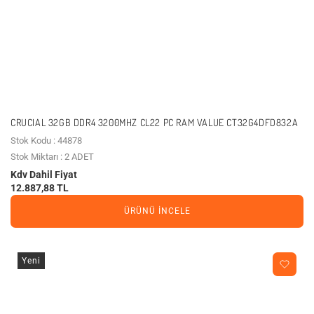
CRUCIAL 32GB DDR4 3200MHZ CL22 PC RAM VALUE CT32G4DFD832A
Stok Kodu : 44878
Stok Miktarı : 2 ADET
Kdv Dahil Fiyat
12.887,88 TL
ÜRÜNÜ İNCELE
Yeni