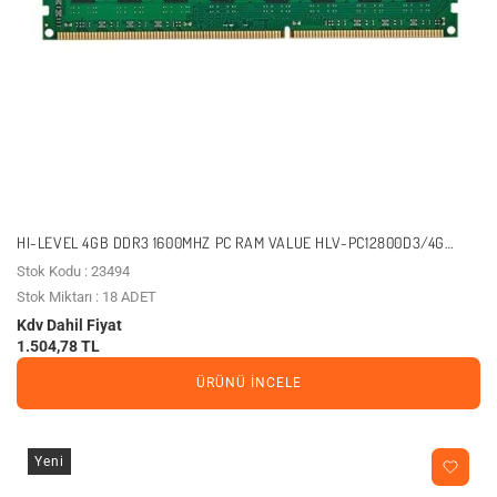
HI-LEVEL 4GB DDR3 1600MHZ PC RAM VALUE HLV-PC12800D3/4G
1.35V
Stok Kodu : 23494
Stok Miktarı : 18 ADET
Kdv Dahil Fiyat
1.504,78 TL
ÜRÜNÜ İNCELE
Yeni