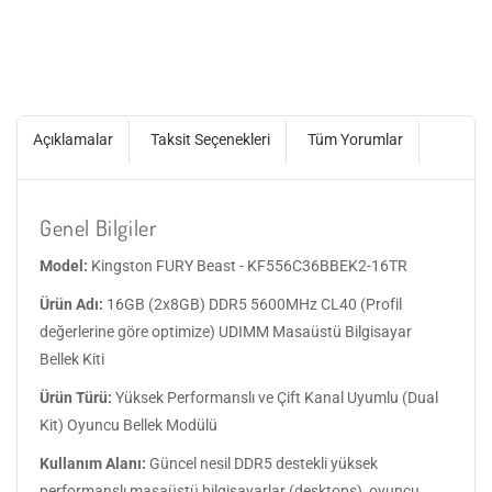
Açıklamalar
Taksit Seçenekleri
Tüm Yorumlar
Genel Bilgiler
Model:
Kingston FURY Beast - KF556C36BBEK2-16TR
Ürün Adı:
16GB (2x8GB) DDR5 5600MHz CL40 (Profil
değerlerine göre optimize) UDIMM Masaüstü Bilgisayar
Bellek Kiti
Ürün Türü:
Yüksek Performanslı ve Çift Kanal Uyumlu (Dual
Kit) Oyuncu Bellek Modülü
Kullanım Alanı:
Güncel nesil DDR5 destekli yüksek
performanslı masaüstü bilgisayarlar (desktops), oyuncu