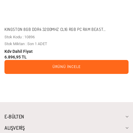
KINGSTON 8GB DDR4 3200MHZ CL16 RGB PC RAM BEAST
KF432C16BB2A-8TR
Stok Kodu : 10896
Stok Miktarı : Son 1 ADET
Kdv Dahil Fiyat
6.896,95 TL
ÜRÜNÜ İNCELE
E-BÜLTEN
ALIŞVERİŞ