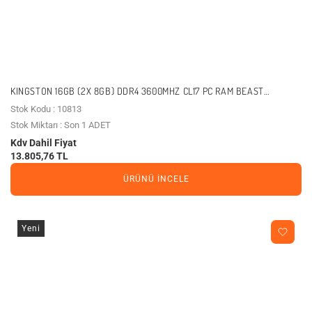
KINGSTON 16GB (2X 8GB) DDR4 3600MHZ CL17 PC RAM BEAST
KF436C17BBK2/16TR
Stok Kodu : 10813
Stok Miktarı : Son 1 ADET
Kdv Dahil Fiyat
13.805,76 TL
ÜRÜNÜ İNCELE
Yeni