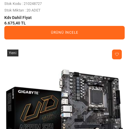
Stok Kodu : 210248727
Stok Miktarı : 20 ADET
Kdv Dahil Fiyat
6.675,40 TL
ÜRÜNÜ İNCELE
Yeni