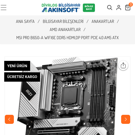
0
Cart
Search
ANA SAYFA
/
BILGISAYAR BILEŞENLERI
/
ANAKARTLAR
/
AMD ANAKARTLAR
/
MSI PRO B650-A WIFI6E DDR5 HDMI,DP PORT PCIE 4.0 AM5 ATX
YENI ÜRÜN
ÜCRETSIZ KARGO