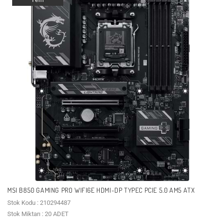
MSI B850 GAMING PRO WIFI6E HDMI-DP TYPEC PCIE 5.0 AM5 ATX
Stok Kodu : 210294487
Stok Miktarı : 20 ADET