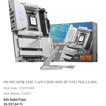
MSI MPG X870E EDGE TI WIFI7 DDR5 HDMI-DP TYPEC PCIE 5.0 AM5
ATX BEYAZ
Stok Kodu : 210276965
Stok Miktarı : 6 ADET
Kdv Dahil Fiyat
26.557,64 TL