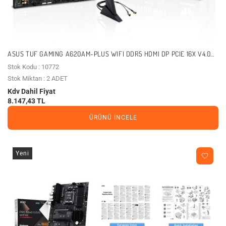
ASUS TUF GAMING A620AM-PLUS WIFI DDR5 HDMI DP PCIE 16X V4.0
AM5 MATX
Stok Kodu : 10772
Stok Miktarı : 2 ADET
Kdv Dahil Fiyat
8.147,43 TL
ÜRÜNÜ İNCELE
Yeni