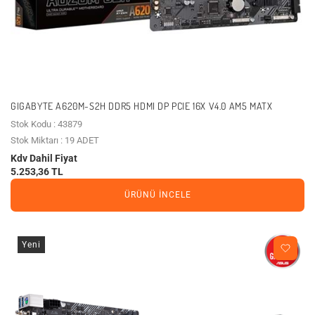
GIGABYTE A620M-S2H DDR5 HDMI DP PCIE 16X V4.0 AM5 MATX
Stok Kodu : 43879
Stok Miktarı : 19 ADET
Kdv Dahil Fiyat
5.253,36 TL
ÜRÜNÜ İNCELE
Yeni