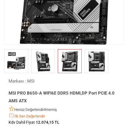
Markası
MSI
:
MSI PRO B650-A WIFI6E DDR5 HDMI,DP Port PCIE 4.0
AM5 ATX
Henüz Değerlendirilmemiş
İlk Sen Değerlendir
Kdv Dahil Fiyat
12.074,15 TL