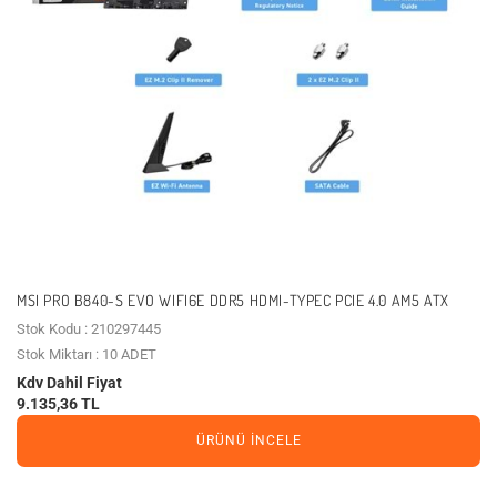
MSI PRO B840-S EVO WIFI6E DDR5 HDMI-TYPEC PCIE 4.0 AM5 ATX
Stok Kodu : 210297445
Stok Miktarı : 10 ADET
Kdv Dahil Fiyat
9.135,36 TL
ÜRÜNÜ İNCELE