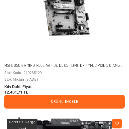
MSI B850 GAMING PLUS WIFI6E DDR5 HDMI-DP TYPEC PCIE 5.0 AM5
ATX BEYAZ
Stok Kodu : 210285129
Stok Miktarı : 9 ADET
Kdv Dahil Fiyat
12.401,71 TL
ÜRÜNÜ İNCELE
Ücretsiz Kargo
Yeni