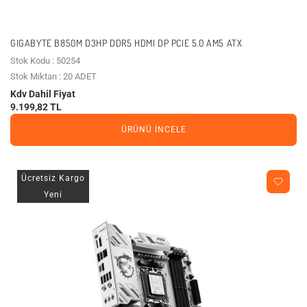
GIGABYTE B850M D3HP DDR5 HDMI DP PCIE 5.0 AM5 ATX
Stok Kodu : 50254
Stok Miktarı : 20 ADET
Kdv Dahil Fiyat
9.199,82 TL
ÜRÜNÜ İNCELE
Ücretsiz Kargo
Yeni