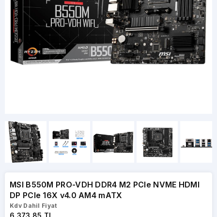
MSI B550M PRO-VDH DDR4 M2 PCIe NVME HDMI
DP PCIe 16X v4.0 AM4 mATX
Kdv Dahil Fiyat
6.373,85 TL