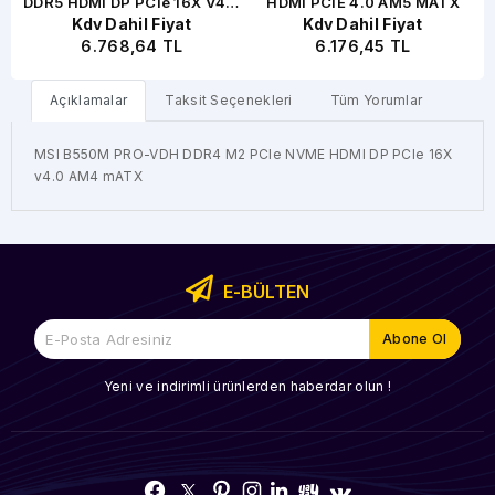
5
DDR5 HDMI DP PCIe 16X V4.0
HDMI PCIE 4.0 AM5 MATX
Kdv Dahil Fiyat
Kdv Dahil Fiyat
AM5 MATX
6.768,64 TL
6.176,45 TL
Açıklamalar
Taksit Seçenekleri
Tüm Yorumlar
MSI B550M PRO-VDH DDR4 M2 PCIe NVME HDMI DP PCIe 16X
v4.0 AM4 mATX
E-BÜLTEN
Yeni ve indirimli ürünlerden haberdar olun !