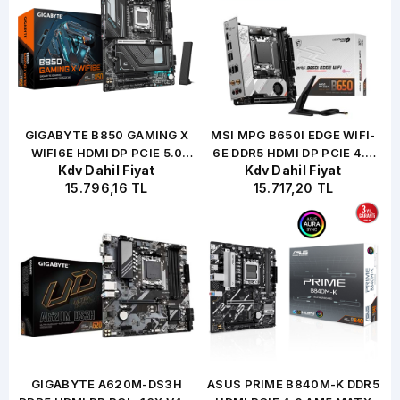
5
GIGABYTE B850 GAMING X
MSI MPG B650I EDGE WIFI-
X
WIFI6E HDMI DP PCIE 5.0
6E DDR5 HDMI DP PCIE 4.0
Kdv Dahil Fiyat
Kdv Dahil Fiyat
AM5 ATX
AM5 MITX
15.796,16 TL
15.717,20 TL
7
GIGABYTE A620M-DS3H
ASUS PRIME B840M-K DDR5