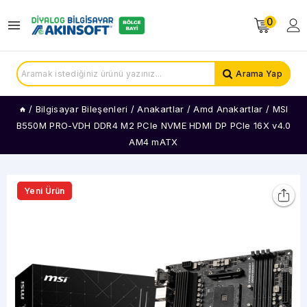
0
Arama Yap
/
Bilgisayar Bileşenleri
/
Anakartlar
/
Amd Anakartlar
/
MSI
B550M PRO-VDH DDR4 M2 PCIe NVME HDMI DP PCIe 16X v4.0
AM4 mATX
Yeni Ürün