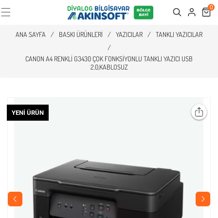
0
Cart
Search
ANA SAYFA
/
BASKI ÜRÜNLERI
/
YAZICILAR
/
TANKLI YAZICILAR
/
CANON A4 RENKLI G3430 ÇOK FONKSIYONLU TANKLI YAZICI USB
2.0,KABLOSUZ
YENI ÜRÜN