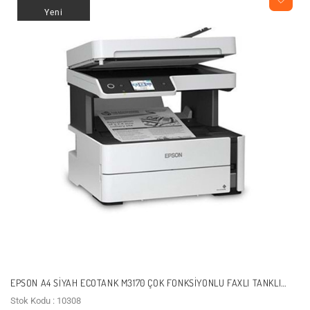
Yeni
EPSON A4 SIYAH ECOTANK M3170 ÇOK FONKSIYONLU FAXLI TANKLI
DUBLEX YAZICI USB,ETHERNET,KABLOSUZ
Stok Kodu : 10308