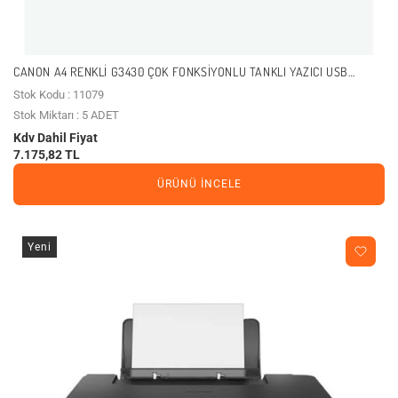
CANON A4 RENKLI G3430 ÇOK FONKSIYONLU TANKLI YAZICI USB
2.0,KABLOSUZ
Stok Kodu : 11079
Stok Miktarı : 5 ADET
Kdv Dahil Fiyat
7.175,82 TL
ÜRÜNÜ İNCELE
Yeni