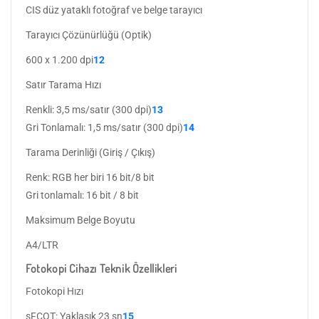
CIS düz yataklı fotoğraf ve belge tarayıcı
Tarayıcı Çözünürlüğü (Optik)
600 x 1.200 dpi
12
Satır Tarama Hızı
Renkli: 3,5 ms/satır (300 dpi)
13
Gri Tonlamalı: 1,5 ms/satır (300 dpi)
14
Tarama Derinliği (Giriş / Çıkış)
Renk: RGB her biri 16 bit/8 bit
Gri tonlamalı: 16 bit / 8 bit
Maksimum Belge Boyutu
A4/LTR
Fotokopi Cihazı Teknik Özellikleri
Fotokopi Hızı
sFCOT: Yaklaşık 23 sn
15