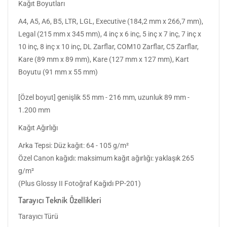
Kağıt Boyutları
A4, A5, A6, B5, LTR, LGL, Executive (184,2 mm x 266,7 mm),
Legal (215 mm x 345 mm), 4 inç x 6 inç, 5 inç x 7 inç, 7 inç x
10 inç, 8 inç x 10 inç, DL Zarflar, COM10 Zarflar, C5 Zarflar,
Kare (89 mm x 89 mm), Kare (127 mm x 127 mm), Kart
Boyutu (91 mm x 55 mm)
[Özel boyut] genişlik 55 mm - 216 mm, uzunluk 89 mm -
1.200 mm
Kağıt Ağırlığı
Arka Tepsi: Düz kağıt: 64 - 105 g/m²
Özel Canon kağıdı: maksimum kağıt ağırlığı: yaklaşık 265
g/m²
(Plus Glossy II Fotoğraf Kağıdı PP-201)
Tarayıcı Teknik Özellikleri
Tarayıcı Türü