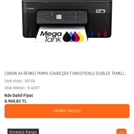
CANON A4 RENKLI PIXMA G3480 ÇOK FONKSIYONLU DUBLEX TANKLI
YAZICI USB 2.0,KABLOSUZ
Stok Kodu : 50153
Stok Miktarı : 8 ADET
Kdv Dahil Fiyat
8.969,82 TL
ÜRÜNÜ İNCELE
Ücretsiz Kargo