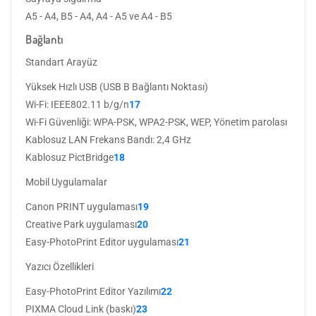
A5 - A4, B5 - A4, A4 - A5 ve A4 - B5
Bağlantı
Standart Arayüz
Yüksek Hızlı USB (USB B Bağlantı Noktası)
Wi-Fi: IEEE802.11 b/g/n
17
Wi-Fi Güvenliği: WPA-PSK, WPA2-PSK, WEP, Yönetim parolası
Kablosuz LAN Frekans Bandı: 2,4 GHz
Kablosuz PictBridge
18
Mobil Uygulamalar
Canon PRINT uygulaması
19
Creative Park uygulaması
20
Easy-PhotoPrint Editor uygulaması
21
Yazıcı Özellikleri
Easy-PhotoPrint Editor Yazılımı
22
PIXMA Cloud Link (baskı)
23