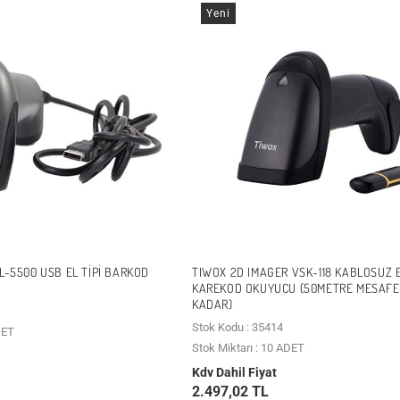
Yeni
L-5500 USB EL TIPI BARKOD
TIWOX 2D IMAGER VSK-118 KABLOSUZ E
KAREKOD OKUYUCU (50METRE MESAFE
KADAR)
Stok Kodu : 35414
DET
Stok Miktarı : 10 ADET
Kdv Dahil Fiyat
2.497,02 TL