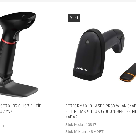
Yeni
SER XL3610 USB EL TIPI
PERFORMAX 1D LASER PR50 WLAN (KA
U AYAKLI
EL TIPI BARKOD OKUYUCU 100METRE 
KADAR
Stok Kodu : 10317
DET
Stok Miktarı : 43 ADET