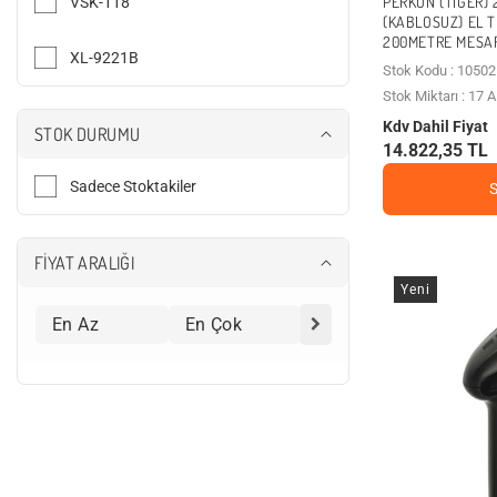
PERKON (TIGER)
VSK-118
(KABLOSUZ) EL 
200METRE MESA
XL-9221B
Stok Kodu : 10502
Stok Miktarı : 17
Kdv Dahil Fiyat
STOK DURUMU
14.822,35 TL
Sadece Stoktakiler
FİYAT ARALIĞI
Yeni