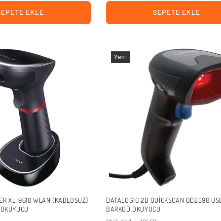
SEPETE EKLE
SEPETE EKLE
Yeni
ER XL-9610 WLAN (KABLOSUZ)
DATALOGIC 2D QUICKSCAN QD2590 USB
D OKUYUCU
BARKOD OKUYUCU