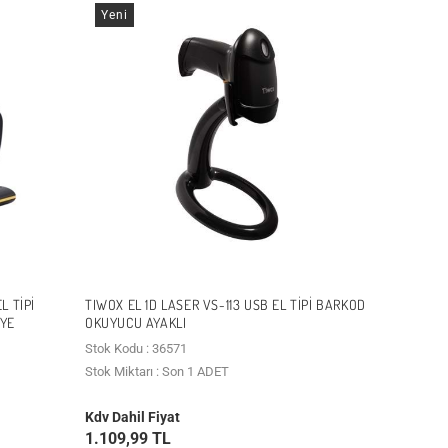
Yeni
L TIPI
TIWOX EL 1D LASER VS-113 USB EL TIPI BARKOD
YE
OKUYUCU AYAKLI
Stok Kodu : 36571
Stok Miktarı : Son 1 ADET
Kdv Dahil Fiyat
1.109,99 TL