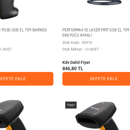
 PS30 USB EL TIPI BARKOD
PERFORMAX 1D LASER PR17 USB EL TIP
OKUYUCU AYAKLI
Stok Kodu : 30970
n 1 ADET
Stok Miktarı : 10 ADET
Kdv Dahil Fiyat
846,80 TL
SEPETE EKLE
SEPETE EKLE
Yeni