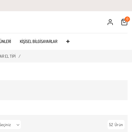
0
Cart
ÜNLERI
KIŞISEL BILGISAYARLAR
R EL TIPI
/
52 Ürün