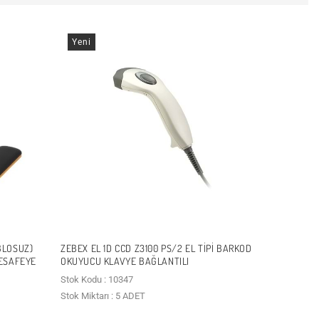
Yeni
BLOSUZ)
ZEBEX EL 1D CCD Z3100 PS/2 EL TIPI BARKOD
MESAFEYE
OKUYUCU KLAVYE BAĞLANTILI
Stok Kodu : 10347
Stok Miktarı : 5 ADET