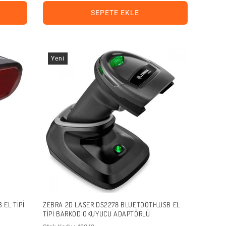
SEPETE EKLE
Yeni
 EL TIPI
ZEBRA 2D LASER DS2278 BLUETOOTH,USB EL
TIPI BARKOD OKUYUCU ADAPTÖRLÜ