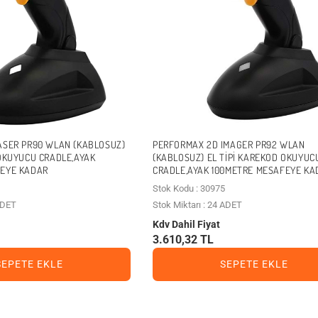
ASER PR90 WLAN (KABLOSUZ)
PERFORMAX 2D IMAGER PR92 WLAN
 OKUYUCU CRADLE,AYAK
(KABLOSUZ) EL TIPI KAREKOD OKUYUC
FEYE KADAR
CRADLE,AYAK 100METRE MESAFEYE KA
Stok Kodu : 30975
 ADET
Stok Miktarı : 24 ADET
Kdv Dahil Fiyat
3.610,32 TL
SEPETE EKLE
SEPETE EKLE