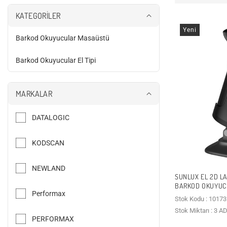
KATEGORİLER
Yeni
Barkod Okuyucular Masaüstü
B
a
r
Barkod Okuyucular El Tipi
k
B
o
a
d
r
O
k
k
o
MARKALAR
u
d
y
O
u
k
DATALOGIC
c
u
u
y
l
u
a
c
KODSCAN
r
u
M
l
a
a
NEWLAND
s
r
a
SUNLUX EL 2D LA
E
ü
l
BARKOD OKUYUC
s
T
Performax
t
i
Stok Kodu : 10173
ü
p
Stok Miktarı : 3 A
i
PERFORMAX