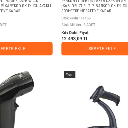
 2D IMAGER CS26 WLAN
PERKON (TIGER) 1D LASER CS26 WLAN
TIPI KAREKOD OKUYUCU AYAKLI
(KABLOSUZ) EL TIPI BARKOD OKUYUCU
FEYE KADAR
200METRE MESAFEYE KADAR
Stok Kodu : 11456
 ADET
Stok Miktarı : 3 ADET
Kdv Dahil Fiyat
12.493,09 TL
SEPETE EKLE
SEPETE EKLE
Yeni