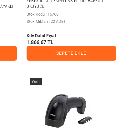
ZEBEX 1D CCD Z3100 USB EL TIPI BARKOD
 AYAKLI
OKUYUCU
Stok Kodu : 15766
Stok Miktarı : 22 ADET
Kdv Dahil Fiyat
1.866,67 TL
SEPETE EKLE
Yeni