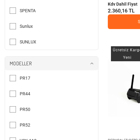
Kdv Dahil Fiyat
2.360,16 TL
SPENTA
Sunlux
SUNLUX
Ücretsiz Karg
TIWOX
Yeni
MODELLER
Tiwox
PR17
TSCAN
PR44
ZEBRA
PR50
PR52