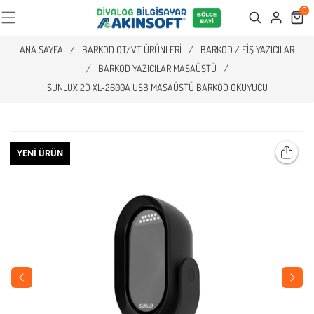
0
Cart
Search
ANA SAYFA
/
BARKOD OT/VT ÜRÜNLERI
/
BARKOD / FIŞ YAZICILAR
/
BARKOD YAZICILAR MASAÜSTÜ
/
SUNLUX 2D XL-2600A USB MASAÜSTÜ BARKOD OKUYUCU
YENI ÜRÜN