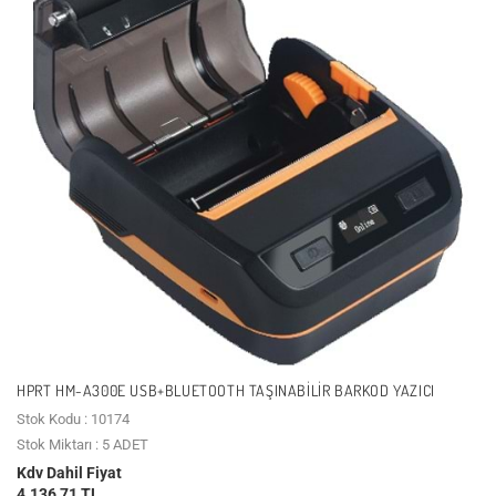
HPRT HM-A300E USB+BLUETOOTH TAŞINABILIR BARKOD YAZICI
Stok Kodu : 10174
Stok Miktarı : 5 ADET
Kdv Dahil Fiyat
4.136,71 TL