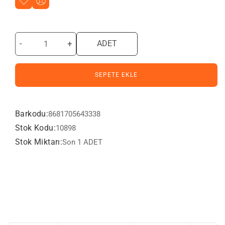
-
+
ADET
SEPETE EKLE
Barkodu:
8681705643338
Stok Kodu:
10898
Stok Miktarı:
Son 1 ADET