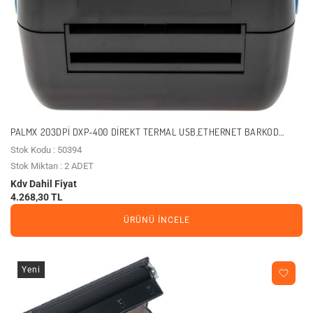
PALMX 203DPI DXP-400 DIREKT TERMAL USB,ETHERNET BARKOD
YAZICI
Stok Kodu : 50394
Stok Miktarı : 2 ADET
Kdv Dahil Fiyat
4.268,30 TL
ÜRÜNÜ İNCELE
Yeni