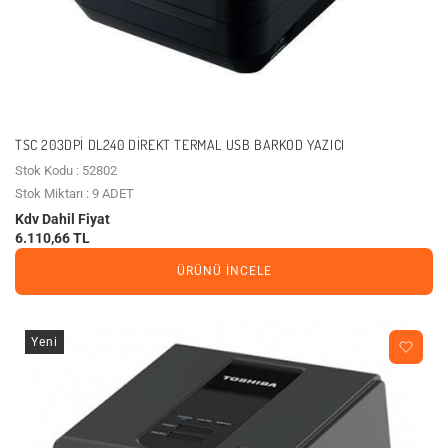
TSC 203DPI DL240 DIREKT TERMAL USB BARKOD YAZICI
Stok Kodu : 52802
Stok Miktarı : 9 ADET
Kdv Dahil Fiyat
6.110,66 TL
ÜRÜNÜ İNCELE
Yeni