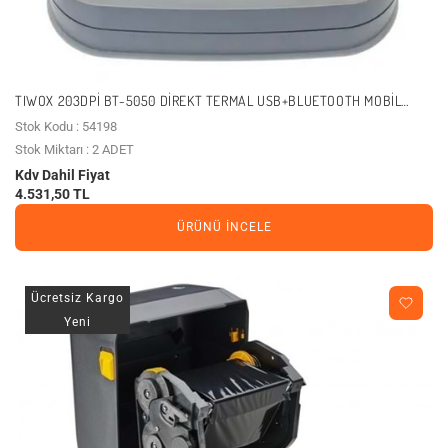
TIWOX 203DPI BT-5050 DIREKT TERMAL USB+BLUETOOTH MOBIL
BARKOD-ETIKET YAZICI BLUETOOTH
Stok Kodu : 54198
Stok Miktarı : 2 ADET
Kdv Dahil Fiyat
4.531,50 TL
ÜRÜNÜ İNCELE
Ücretsiz Kargo
Yeni