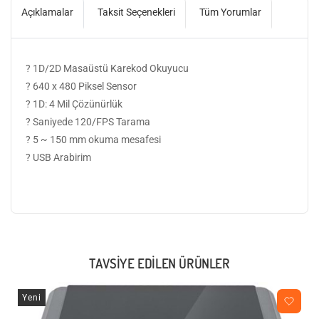
Açıklamalar
Taksit Seçenekleri
Tüm Yorumlar
? 1D/2D Masaüstü Karekod Okuyucu
? 640 x 480 Piksel Sensor
? 1D: 4 Mil Çözünürlük
? Saniyede 120/FPS Tarama
? 5 ~ 150 mm okuma mesafesi
? USB Arabirim
TAVSIYE EDILEN ÜRÜNLER
Yeni