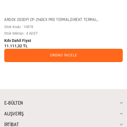
ARGOX 203DPI CP-2140EX PRO TERMAL,DIREKT TERMAL
USB,SERI,ETHERNET BARKOD YAZICI
Stok Kodu : 10878
Stok Miktarı : 4 ADET
Kdv Dahil Fiyat
11.111,32 TL
ÜRÜNÜ İNCELE
E-BÜLTEN
ALIŞVERİŞ
İRTİBAT