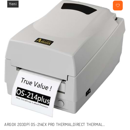
Yeni
ARGOX 203DPI OS-214EX PRO THERMAL,DIRECT THERMAL
USB,SERI,ETHERNET BARKOD YAZICI