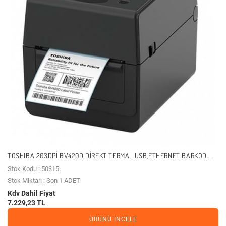
TOSHIBA 203DPI BV420D DIREKT TERMAL USB,ETHERNET BARKOD
YAZICI
Stok Kodu : 50315
Stok Miktarı : Son 1 ADET
Kdv Dahil Fiyat
7.229,23 TL
ÜRÜNÜ İNCELE