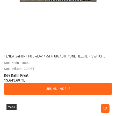
TENDA 24PORT POE 410W 4-SFP GIGABIT YÖNETILEBILIR SWITCH
TEG5328P-24-410W
Stok Kodu : 10642
Stok Miktarı : 3 ADET
Kdv Dahil Fiyat
15.645,69 TL
ÜRÜNÜ İNCELE
Yeni