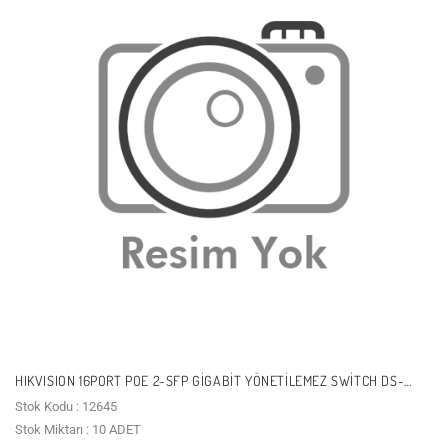
HIKVISION 16PORT POE 2-SFP GIGABIT YÖNETILEMEZ SWITCH DS-
3E0518P-E/M
Stok Kodu : 12645
Stok Miktarı : 10 ADET