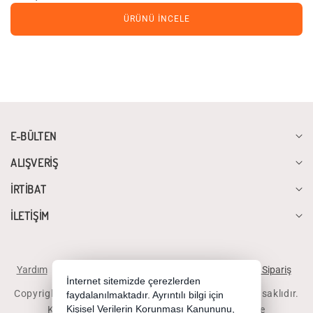
ÜRÜNÜ İNCELE
E-BÜLTEN
ALIŞVERİŞ
İRTİBAT
İLETİŞİM
Yardım
İstek ve Önerileriniz
Sipariş Takibi
Telefonla Sipariş
İnternet sitemizde çerezlerden
Copyright 2026 diyalogbilgisayar.com - Tüm hakları saklıdır.
faydalanılmaktadır. Ayrıntılı bilgi için
Kredi kartı bilgileriniz 256bit SSL sertifikası ile
Kişisel Verilerin Korunması Kanununu,