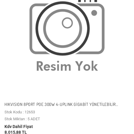
HIKVISION 8PORT POE 300W 4-UPLINK GIGABIT YÖNETILEBILIR
SWITCH DS-3T1512HP-SI-8P4F
Stok Kodu : 12653
Stok Miktarı : 5 ADET
Kdv Dahil Fiyat
8.015,88 TL