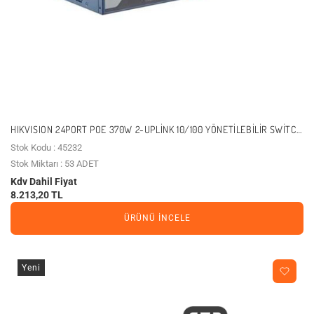
HIKVISION 24PORT POE 370W 2-UPLINK 10/100 YÖNETILEBILIR SWITCH
DS-3E1326P-EI
Stok Kodu : 45232
Stok Miktarı : 53 ADET
Kdv Dahil Fiyat
8.213,20 TL
ÜRÜNÜ İNCELE
Yeni