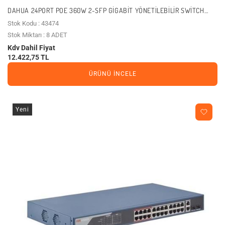
DAHUA 24PORT POE 360W 2-SFP GIGABIT YÖNETILEBILIR SWITCH
DH-PFS4226-24ET-240-V3
Stok Kodu : 43474
Stok Miktarı : 8 ADET
Kdv Dahil Fiyat
12.422,75 TL
ÜRÜNÜ İNCELE
Yeni