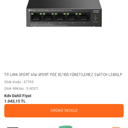
TP-LINK 5PORT 41W 4PORT POE 10/100 YÖNETILEMEZ SWITCH LS105LP
Stok Kodu : 47765
Stok Miktarı : 3 ADET
Kdv Dahil Fiyat
1.043,15 TL
ÜRÜNÜ İNCELE