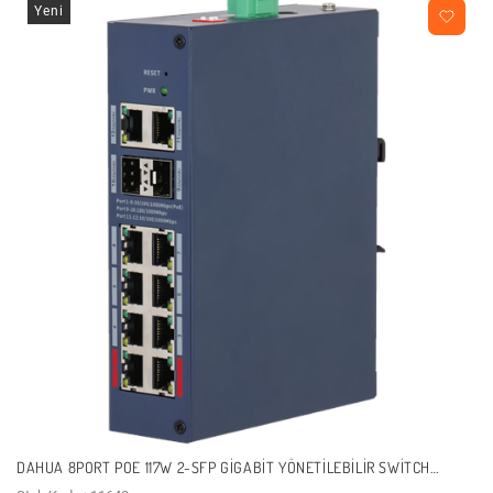
Yeni
DAHUA 8PORT POE 117W 2-SFP GIGABIT YÖNETILEBILIR SWITCH
CHS4212-8GT-110