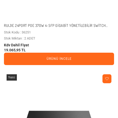
RUIJIE 24PORT POE 370W 4-SFP GIGABIT YÖNETILEBILIR SWITCH
REYEE RG-NBS3100-24GT4SFP-P
Stok Kodu : 36251
Stok Miktarı : 2 ADET
Kdv Dahil Fiyat
19.065,95 TL
ÜRÜNÜ İNCELE
Yeni