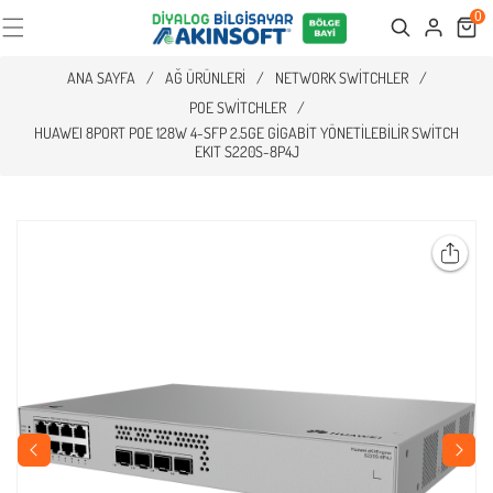
0
Cart
Search
ANA SAYFA
/
AĞ ÜRÜNLERI
/
NETWORK SWITCHLER
/
POE SWITCHLER
/
HUAWEI 8PORT POE 128W 4-SFP 2.5GE GIGABIT YÖNETILEBILIR SWITCH
EKIT S220S-8P4J