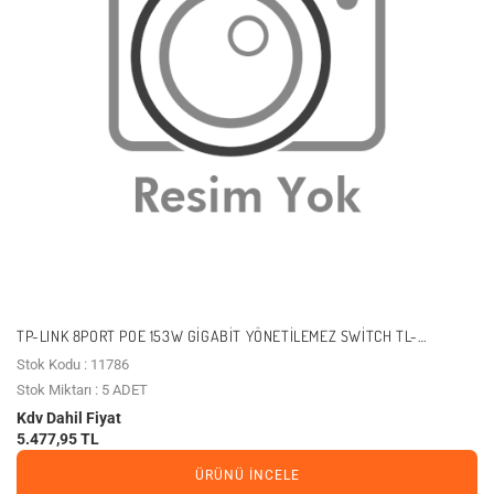
TP-LINK 8PORT POE 153W GIGABIT YÖNETILEMEZ SWITCH TL-
SG1008MP
Stok Kodu : 11786
Stok Miktarı : 5 ADET
Kdv Dahil Fiyat
5.477,95 TL
ÜRÜNÜ İNCELE