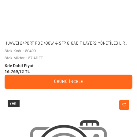
HUAWEI 24PORT POE 400W 4-SFP GIGABIT LAYER2 YÖNETILEBILIR
SWITCH EKIT S220S-24P4J
Stok Kodu : 50499
Stok Miktarı : 57 ADET
Kdv Dahil Fiyat
16.769,12 TL
ÜRÜNÜ İNCELE
Yeni