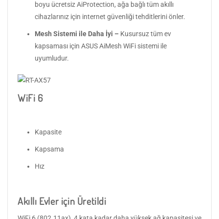
boyu ücretsiz AiProtection, ağa bağlı tüm akıllı
cihazlarınız için internet güvenliği tehditlerini önler.
Mesh Sistemi ile Daha İyi –
Kusursuz tüm ev
kapsaması için ASUS AiMesh WiFi sistemi ile
uyumludur.
WiFi 6
Kapasite
Kapsama
Hız
Akıllı Evler için Üretildi
WiFi 6 (802.11ax), 4 kata kadar daha yüksek ağ kapasitesi ve