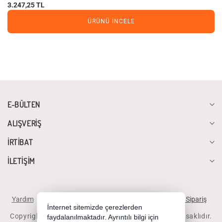
3.247,25 TL
ÜRÜNÜ İNCELE
E-BÜLTEN
ALIŞVERİŞ
İRTİBAT
İLETİŞİM
Yardım
İstek ve Önerileriniz
Sipariş Takibi
Telefonla Sipariş
İnternet sitemizde çerezlerden
Copyright 2026 diyalogbilgisayar.com - Tüm hakları saklıdır.
faydalanılmaktadır. Ayrıntılı bilgi için