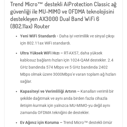
Trend Micro™ destekli AiProtection Classic ağ
güvenliği ile MU-MIMO ve OFDMA teknolojisini
destekleyen AX3000 Dual Band WiFi 6
(802.11ax) Router
Yeni WiFi Standardı -
Daha iyi verimlilik ve sinyal çıkışı
için 802.11ax WiFi standardı.
Ultra Yüksek WiFi Hızı –
RT-AX57, daha yüksek
kablosuz bağlantı hızları için 1024-QAM destekler. 2.4
GHz bandında 574 Mbps ve 5 GHz bandında 2402
Mbps olmak üzere 3000Mbps’e varan toplam ağ hızları
sağlar.
Kapasiteyi ve Verimliliği Artırın –
Kanalları verimli bir
şekilde dağıtmak ve aynı anda birden fazla cihazla
iletişim kurmak için yalnızca MU-MIMO-yu değil aynı
zamanda OFDMA tekniğini de destekler.
Ev Ağınız için Koruma –
Trend Micro™ destekli ömür