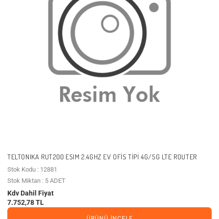
TELTONIKA RUT200 ESIM 2.4GHZ EV OFIS TIPI 4G/5G LTE ROUTER
Stok Kodu : 12881
Stok Miktarı : 5 ADET
Kdv Dahil Fiyat
7.752,78 TL
ÜRÜNÜ İNCELE