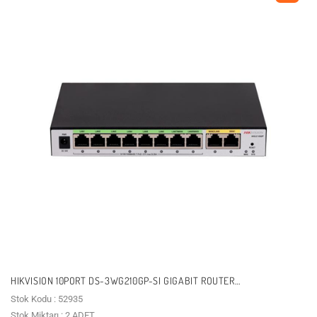
HIKVISION 10PORT DS-3WG210GP-SI GIGABIT ROUTER
250KULLANICIYA KADAR
Stok Kodu : 52935
Stok Miktarı : 2 ADET