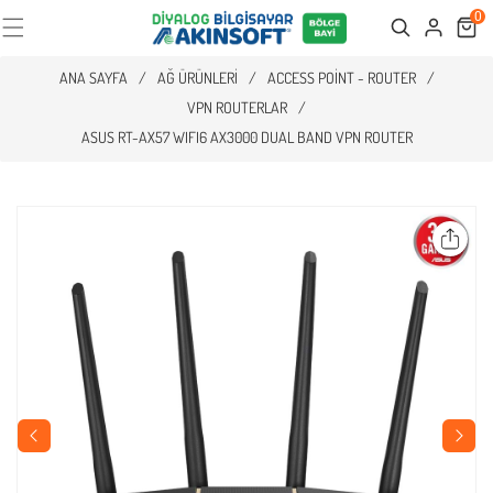
0
Cart
Search
ANA SAYFA
/
AĞ ÜRÜNLERI
/
ACCESS POINT - ROUTER
/
VPN ROUTERLAR
/
ASUS RT-AX57 WIFI6 AX3000 DUAL BAND VPN ROUTER