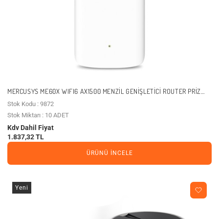
MERCUSYS ME60X WIFI6 AX1500 MENZIL GENIŞLETICI ROUTER PRIZ
TIP
Stok Kodu : 9872
Stok Miktarı : 10 ADET
Kdv Dahil Fiyat
1.837,32 TL
ÜRÜNÜ İNCELE
Yeni