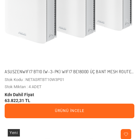
ASUSZENWIFI7 BT10 (W-3-PK) WIFI7 BE18000 ÜÇ BANT MESH ROUTER
3-SET
Stok Kodu : NETASRTBT10W3P01
Stok Miktarı : 4 ADET
Kdv Dahil Fiyat
63.822,31 TL
ÜRÜNÜ İNCELE
Yeni