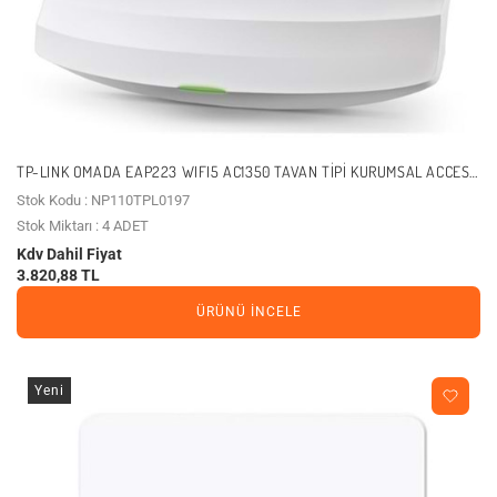
TP-LINK OMADA EAP223 WIFI5 AC1350 TAVAN TIPI KURUMSAL ACCESS
POINT
Stok Kodu : NP110TPL0197
Stok Miktarı : 4 ADET
Kdv Dahil Fiyat
3.820,88 TL
ÜRÜNÜ İNCELE
Yeni