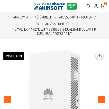
0
Cart
Search
ANA SAYFA
/
AĞ ÜRÜNLERI
/
ACCESS POINT - ROUTER
/
DAHILI ACCESS POINTLER
/
HUAWEI EKIT AP271E WIFI7 BE3600 2+2 DUAL BAND DUVAR TIPI
KURUMSAL ACCESS POINT
YENI ÜRÜN