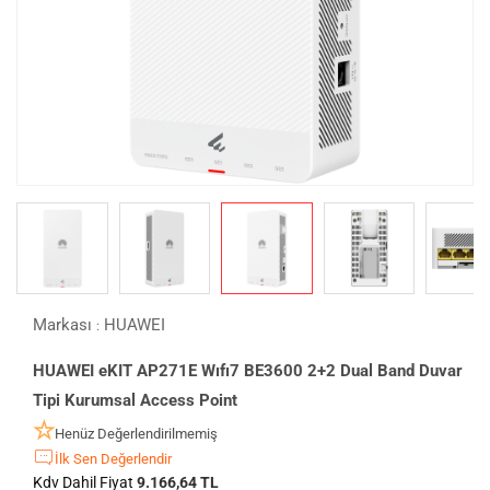
Markası
HUAWEI
:
HUAWEI eKIT AP271E Wıfı7 BE3600 2+2 Dual Band Duvar
Tipi Kurumsal Access Point
Henüz Değerlendirilmemiş
İlk Sen Değerlendir
Kdv Dahil Fiyat
9.166,64 TL