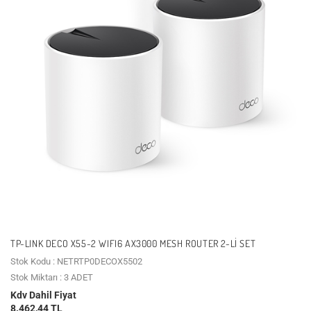
TP-LINK DECO X55-2 WIFI6 AX3000 MESH ROUTER 2-LI SET
Stok Kodu : NETRTP0DECOX5502
Stok Miktarı : 3 ADET
Kdv Dahil Fiyat
8.462,44 TL