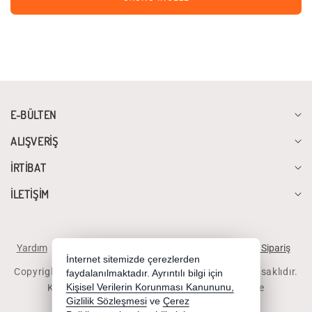
E-BÜLTEN
ALIŞVERİŞ
İRTİBAT
İLETİŞİM
Yardım
İstek ve Önerileriniz
Sipariş Takibi
Telefonla Sipariş
İnternet sitemizde çerezlerden
Copyright 2026 diyalogbilgisayar.com - Tüm hakları saklıdır.
faydalanılmaktadır. Ayrıntılı bilgi için
Kredi kartı bilgileriniz 256bit SSL sertifikası ile
Kişisel Verilerin Korunması Kanununu,
Gizlilik Sözleşmesi
ve
Çerez
korunmaktadır.