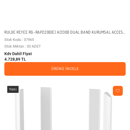
RUIJIE REYEE RG-RAP2200(E) AC1300 DUAL BAND KURUMSAL ACCESS
POINT POE (ADAPTÖR YOK)
Stok Kodu : 37965
Stok Miktarı : 30 ADET
Kdv Dahil Fiyat
4.728,89 TL
ÜRÜNÜ İNCELE
Yeni