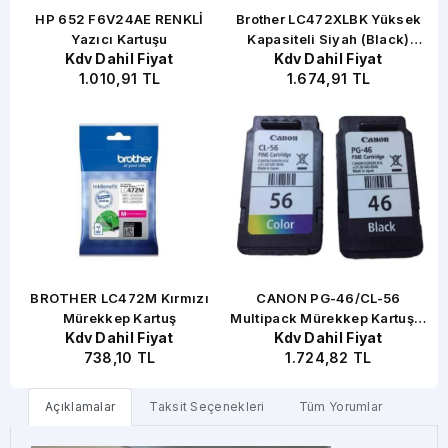
0
HP 652 F6V24AE RENKLİ
Brother LC472XLBK Yüksek
Yazıcı Kartuşu
Kapasiteli Siyah (Black)
Kdv Dahil Fiyat
Kdv Dahil Fiyat
Mürekkep Kartuşu
1.010,91 TL
1.674,91 TL
C
BROTHER LC472M Kırmızı
CANON PG-46/CL-56
C
Mürekkep Kartuş
Multipack Mürekkep Kartuş +
Kdv Dahil Fiyat
Kdv Dahil Fiyat
Kağıt Hediyeli
738,10 TL
1.724,82 TL
Açıklamalar
Taksit Seçenekleri
Tüm Yorumlar