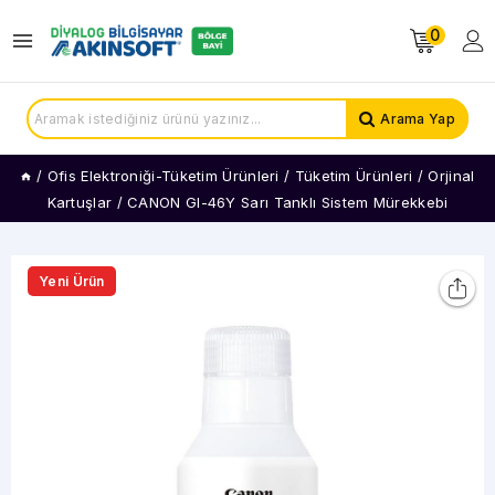
0
Arama Yap
/
Ofis Elektroniği-Tüketim Ürünleri
/
Tüketim Ürünleri
/
Orjinal
Kartuşlar
/
CANON GI-46Y Sarı Tanklı Sistem Mürekkebi
Yeni Ürün