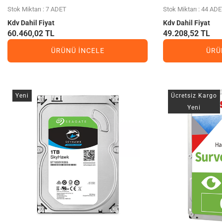
Stok Miktarı : 7 ADET
Stok Miktarı : 44 AD
Kdv Dahil Fiyat
Kdv Dahil Fiyat
60.460,02 TL
49.208,52 TL
ÜRÜNÜ İNCELE
ÜRÜ
Yeni
Ücretsiz Kargo
Yeni