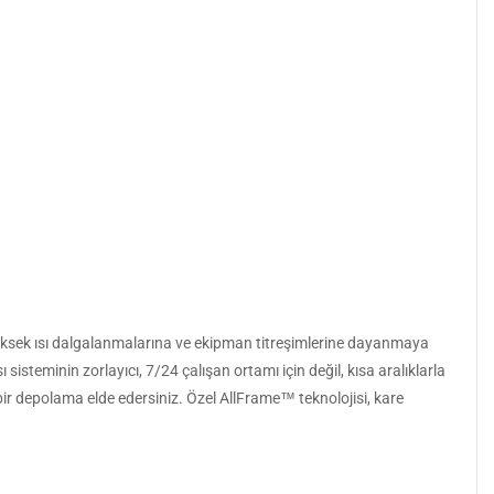
yüksek ısı dalgalanmalarına ve ekipman titreşimlerine dayanmaya
steminin zorlayıcı, 7/24 çalışan ortamı için değil, kısa aralıklarla
 bir depolama elde edersiniz. Özel AllFrame™ teknolojisi, kare