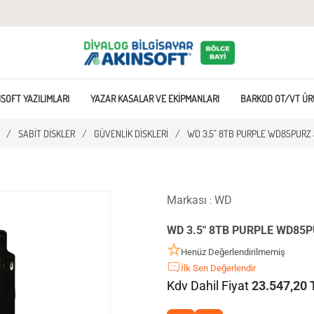
SOFT YAZILIMLARI
YAZAR KASALAR VE EKIPMANLARI
BARKOD OT/VT ÜR
/
SABIT DISKLER
/
GÜVENLIK DISKLERI
/
WD 3.5" 8TB PURPLE WD85PURZ 
Markası
WD
:
WD 3.5" 8TB PURPLE WD85P
Henüz Değerlendirilmemiş
İlk Sen Değerlendir
Kdv Dahil Fiyat
23.547,20 