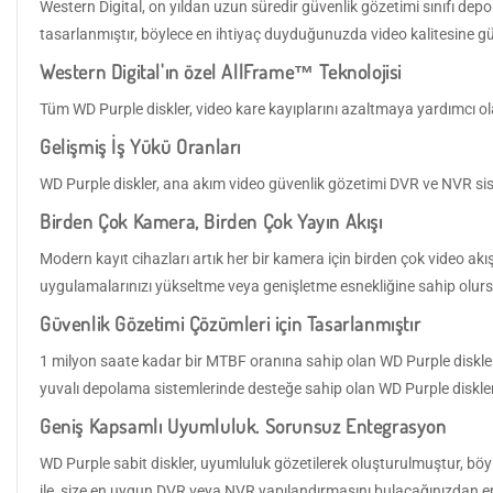
Western Digital, on yıldan uzun süredir güvenlik gözetimi sınıfı dep
tasarlanmıştır, böylece en ihtiyaç duyduğunuzda video kalitesine gü
Western Digital'ın özel AllFrame™ Teknolojisi
Tüm WD Purple diskler, video kare kayıplarını azaltmaya yardımcı ola
Gelişmiş İş Yükü Oranları
WD Purple diskler, ana akım video güvenlik gözetimi DVR ve NVR siste
Birden Çok Kamera, Birden Çok Yayın Akışı
Modern kayıt cihazları artık her bir kamera için birden çok video ak
uygulamalarınızı yükseltme veya genişletme esnekliğine sahip olur
Güvenlik Gözetimi Çözümleri için Tasarlanmıştır
1 milyon saate kadar bir MTBF oranına sahip olan WD Purple diskler, 
yuvalı depolama sistemlerinde desteğe sahip olan WD Purple diskler,
Geniş Kapsamlı Uyumluluk. Sorunsuz Entegrasyon
WD Purple sabit diskler, uyumluluk gözetilerek oluşturulmuştur, böylec
ile, size en uygun DVR veya NVR yapılandırmasını bulacağınızdan emi