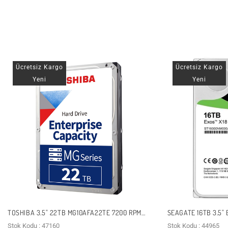
Ücretsiz Kargo
Ücretsiz Kargo
Yeni
Yeni
TOSHIBA 3.5" 22TB MG10AFA22TE 7200 RPM
SEAGATE 16TB 3.5"
256MB SATA-3 NAS VE GÜVENLIK DISKI
RPM 256MB SATA-3 
Stok Kodu : 47160
Stok Kodu : 44965