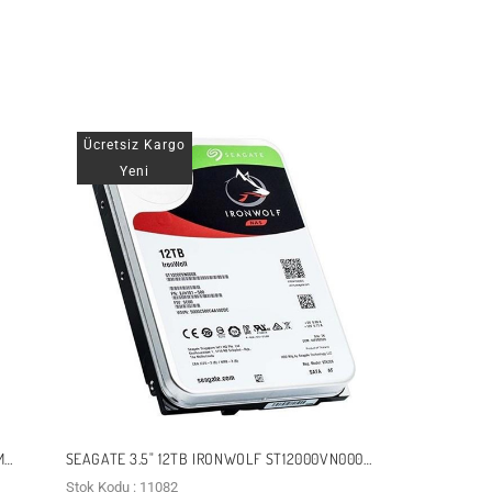
Ücretsiz Kargo
Yeni
M
SEAGATE 3.5" 12TB IRONWOLF ST12000VN0008
7200 RPM 256MB SATA-3 NAS DISKI
Stok Kodu : 11082