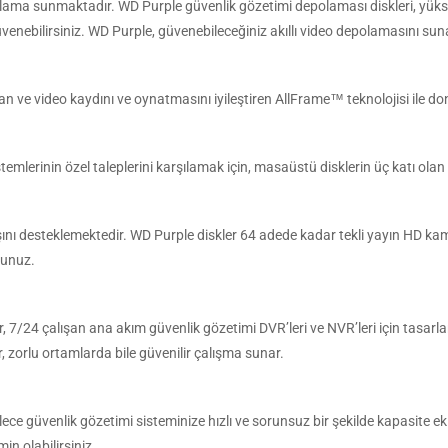
olama sunmaktadır. WD Purple güvenlik gözetimi depolaması diskleri, yüksek 
venebilirsiniz. WD Purple, güvenebileceğiniz akıllı video depolamasını sun
n ve video kaydını ve oynatmasını iyileştiren AllFrame™ teknolojisi ile don
mlerinin özel taleplerini karşılamak için, masaüstü disklerin üç katı olan 
ışını desteklemektedir. WD Purple diskler 64 adede kadar tekli yayın HD kam
sunuz.
7/24 çalışan ana akım güvenlik gözetimi DVR’leri ve NVR’leri için tasarlan
 zorlu ortamlarda bile güvenilir çalışma sunar.
e güvenlik gözetimi sisteminize hızlı ve sorunsuz bir şekilde kapasite ekley
n olabilirsiniz.