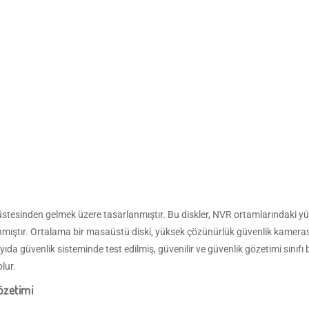
n üstesinden gelmek üzere tasarlanmıştır. Bu diskler, NVR ortamlarındaki 
mıştır. Ortalama bir masaüstü diski, yüksek çözünürlük güvenlik kamerası si
yıda güvenlik sisteminde test edilmiş, güvenilir ve güvenlik gözetimi sınıfı
lur.
özetimi