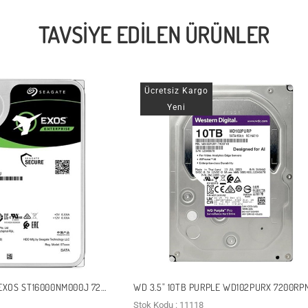
TAVSIYE EDILEN ÜRÜNLER
Ücretsiz Kargo
Yeni
 EXOS ST16000NM000J 7200
WD 3.5" 10TB PURPLE WD102PURX 7200RP
NAS VE GÜVENLIK DISKI
256MB SATA-3 GÜVENLIK DISKI
Stok Kodu : 11118