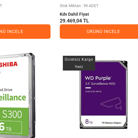
ET
Stok Miktarı : 99 ADET
Kdv Dahil Fiyat
29.469,04 TL
NÜ İNCELE
ÜRÜNÜ İNCELE
Ücretsiz Kargo
Yeni