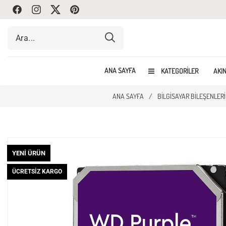
Facebook
Instagram
Twitte
Pinterest
ANA SAYFA
KATEGORILER
AKIN
ANA SAYFA
/
BILGISAYAR BILEŞENLERI
YENI ÜRÜN
ÜCRETSIZ KARGO