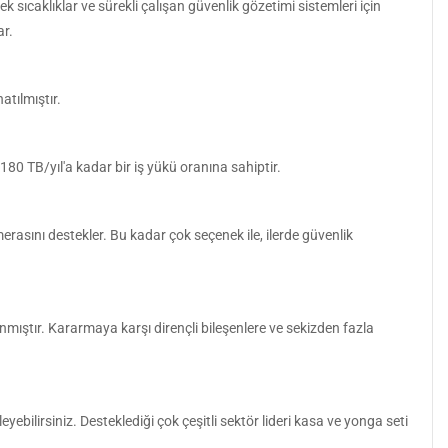
sıcaklıklar ve sürekli çalışan güvenlik gözetimi sistemleri için
ar.
atılmıştır.
180 TB/yıl'a kadar bir iş yükü oranına sahiptir.
erasını destekler. Bu kadar çok seçenek ile, ilerde güvenlik
mıştır. Kararmaya karşı dirençli bileşenlere ve sekizden fazla
ebilirsiniz. Desteklediği çok çeşitli sektör lideri kasa ve yonga seti