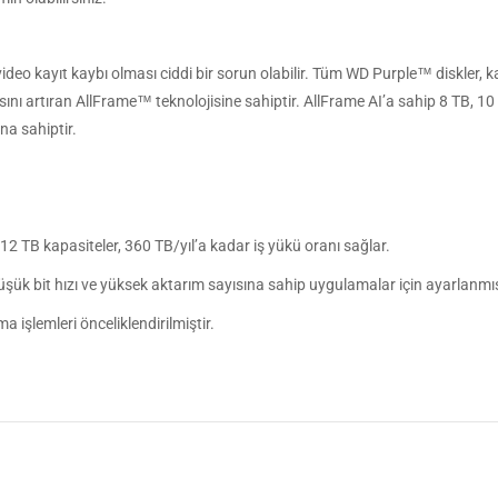
 video kayıt kaybı olması ciddi bir sorun olabilir. Tüm WD Purple™ diskler, k
sını artıran AllFrame™ teknolojisine sahiptir. AllFrame AI’a sahip 8 TB, 10 
na sahiptir.
12 TB kapasiteler, 360 TB/yıl’a kadar iş yükü oranı sağlar.
k bit hızı ve yüksek aktarım sayısına sahip uygulamalar için ayarlanmış
işlemleri önceliklendirilmiştir.