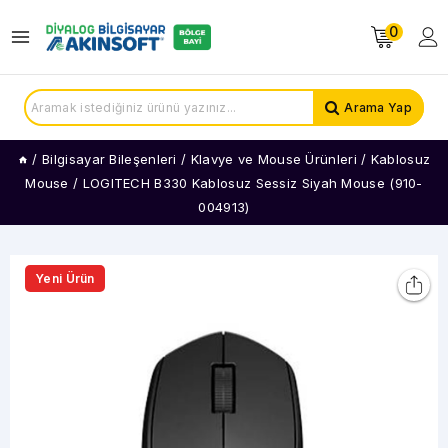
0
Arama Yap
/
Bilgisayar Bileşenleri
/
Klavye ve Mouse Ürünleri
/
Kablosuz
Mouse
/
LOGITECH B330 Kablosuz Sessiz Siyah Mouse (910-
004913)
Yeni Ürün