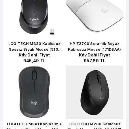
LOGITECH M330 Kablosuz
HP Z3700 Seramik Beyaz
)
Sessiz Siyah Mouse (910-
Kablosuz Mouse (171D8AA)
Kdv Dahil Fiyat
Kdv Dahil Fiyat
004909)
945,49 TL
957,89 TL
LOGITECH M241 Kablosuz +
LOGITECH M280 Kablosuz