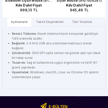
n
Bluetooth Siyah Mouse (910-
Siyah Mouse (910-004287)
Kdv Dahil Fiyat
Kdv Dahil Fiyat
007471)
998,13 TL
945,49 TL
Açıklamalar
Taksit Seçenekleri
Tüm Yorumlar
Sessiz Tıklama
: Klasik tıklama hissini koruyarak gürültüyü
%90 oranında azaltır.
Bağlantı
: 2.4 GHz USB alıcı üzerinden kablosuz olarak
bağlanır.
Çözünürlük
: 1000 DPI optik sensör ile günlük işler için ideal
bir takip sunar.
Tasarım
: Sağ el kullanımına uygun ergonomik ve hafif (91
gram) yapıdadır.
Uyumluluk
: Windows, macOS, Linux ve Chrome OS işletim
sistemleriyle çalışır.
E-BÜLTEN