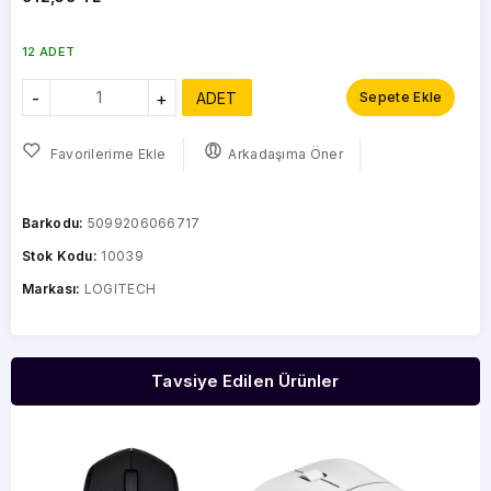
12 ADET
-
+
ADET
Sepete Ekle
Favorilerime Ekle
Arkadaşıma Öner
Barkodu:
5099206066717
Stok Kodu:
10039
Markası:
LOGITECH
Tavsiye Edilen Ürünler