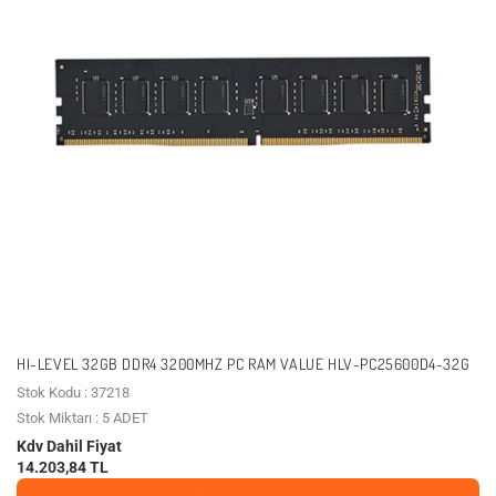
HI-LEVEL 32GB DDR4 3200MHZ PC RAM VALUE HLV-PC25600D4-32G
Stok Kodu : 37218
Stok Miktarı : 5 ADET
Kdv Dahil Fiyat
14.203,84 TL