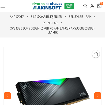
0
Cart
Search
ANA SAYFA
/
BILGISAYAR BILEŞENLERI
/
BELLEKLER - RAM
/
PC RAMLARI
/
XPG 16GB DDR5 6000MHZ RGB PC RAM LANCER AX5U6000C3016G-
CLARBK