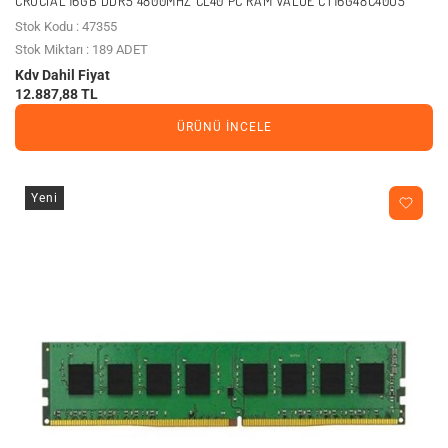
CRUCIAL 16GB DDR5 4800MHZ CL40 PC RAM VALUE CT16G48C40U5
Stok Kodu : 47355
Stok Miktarı : 189 ADET
Kdv Dahil Fiyat
12.887,88 TL
ÜRÜNÜ İNCELE
Yeni