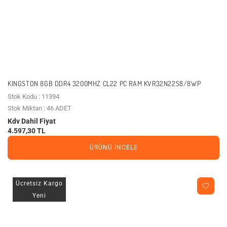
KINGSTON 8GB DDR4 3200MHZ CL22 PC RAM KVR32N22S8/8WP
Stok Kodu : 11394
Stok Miktarı : 46 ADET
Kdv Dahil Fiyat
4.597,30 TL
ÜRÜNÜ İNCELE
Ücretsiz Kargo
Yeni