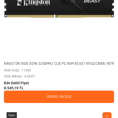
KINGSTON 16GB DDR4 3200MHZ CL16 PC RAM BEAST KF432C16BB/16TR
Stok Kodu : 11350
Stok Miktarı : 4 ADET
Kdv Dahil Fiyat
8.545,19 TL
ÜRÜNÜ İNCELE
Yeni