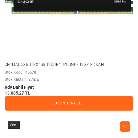
CRUCIAL 32GB (2X 16GB) DDR4 3200MHZ CL22 PC RAM
CP2K16G4DFRA32A SOĞUTUCULU
Stok Kodu : 45578
Stok Miktarı : 2 ADET
Kdv Dahil Fiyat
13.085,27 TL
ÜRÜNÜ İNCELE
Yeni