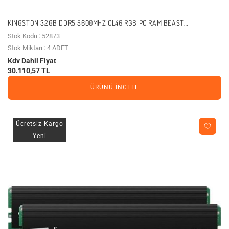
KINGSTON 32GB DDR5 5600MHZ CL46 RGB PC RAM BEAST
KF556C36BBEA-32
Stok Kodu : 52873
Stok Miktarı : 4 ADET
Kdv Dahil Fiyat
30.110,57 TL
ÜRÜNÜ İNCELE
Ücretsiz Kargo
Yeni