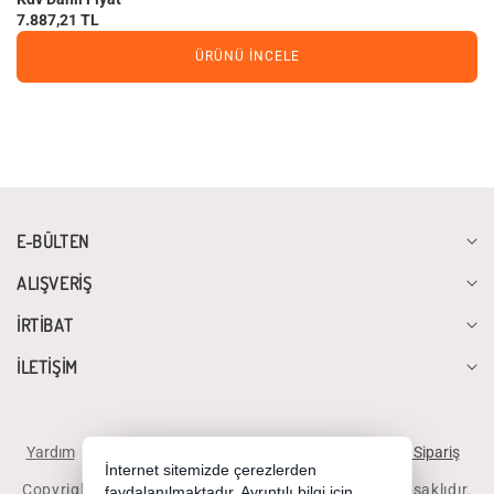
7.887,21 TL
ÜRÜNÜ İNCELE
E-BÜLTEN
ALIŞVERİŞ
İRTİBAT
İLETİŞİM
Yardım
İstek ve Önerileriniz
Sipariş Takibi
Telefonla Sipariş
İnternet sitemizde çerezlerden
Copyright 2026 diyalogbilgisayar.com - Tüm hakları saklıdır.
faydalanılmaktadır. Ayrıntılı bilgi için