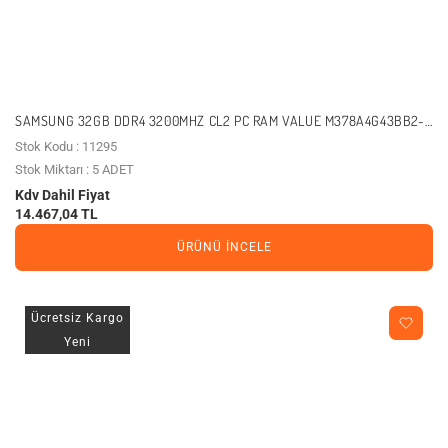
SAMSUNG 32GB DDR4 3200MHZ CL2 PC RAM VALUE M378A4G43BB2-
CWE
Stok Kodu : 11295
Stok Miktarı : 5 ADET
Kdv Dahil Fiyat
14.467,04 TL
ÜRÜNÜ İNCELE
Ücretsiz Kargo
Yeni