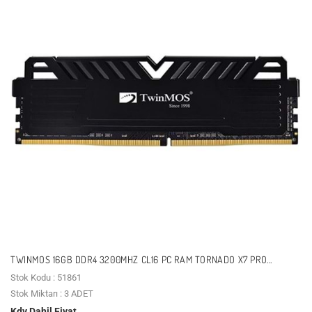
TWINMOS 16GB DDR4 3200MHZ CL16 PC RAM TORNADO X7 PRO
TMD416GB3200D16BKX7P
Stok Kodu : 51861
Stok Miktarı : 3 ADET
Kdv Dahil Fiyat