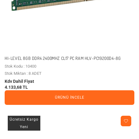
HI-LEVEL 8GB DDR4 2400MHZ CL17 PC RAM HLV-PC19200D4-8G
Stok Kodu : 10400
Stok Miktarı : 8 ADET
Kdv Dahil Fiyat
4.133,68 TL
ÜRÜNÜ İNCELE
Ücretsiz Kargo
Yeni