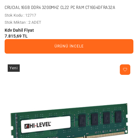
CRUCIAL 16GB DDR4 3200MHZ CL22 PC RAM CT16G4DFRA32A
Stok Kodu : 12717
Stok Miktarı : 2 ADET
Kdv Dahil Fiyat
7.815,69 TL
ÜRÜNÜ İNCELE
Yeni