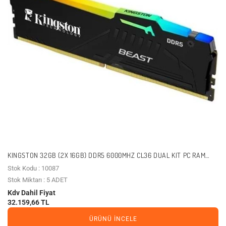
KINGSTON 32GB (2X 16GB) DDR5 6000MHZ CL36 DUAL KIT PC RAM
BEAST EXPO KF560C36BBE2AK2-32TR
Stok Kodu : 10087
Stok Miktarı : 5 ADET
Kdv Dahil Fiyat
32.159,66 TL
ÜRÜNÜ İNCELE