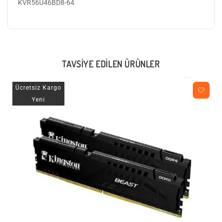
KVR56U46BD8-64
TAVSIYE EDILEN ÜRÜNLER
Ücretsiz Kargo
Yeni