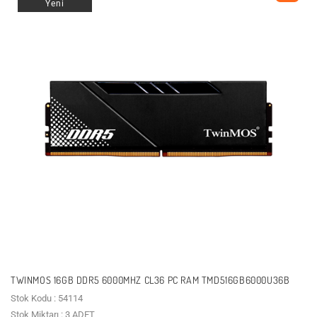
Yeni
TWINMOS 16GB DDR5 6000MHZ CL36 PC RAM TMD516GB6000U36B
Stok Kodu : 54114
Stok Miktarı : 3 ADET