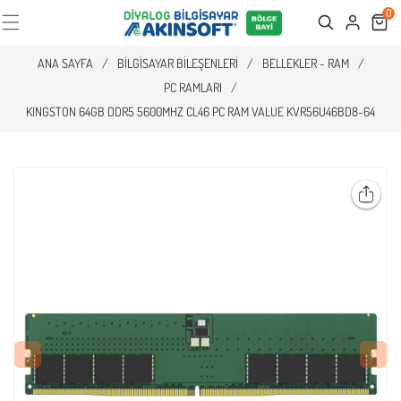
0
Cart
Search
ANA SAYFA
/
BILGISAYAR BILEŞENLERI
/
BELLEKLER - RAM
/
PC RAMLARI
/
KINGSTON 64GB DDR5 5600MHZ CL46 PC RAM VALUE KVR56U46BD8-64