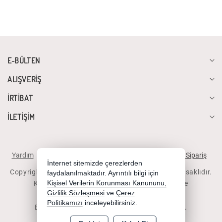
E-BÜLTEN
ALIŞVERİŞ
İRTİBAT
İLETİŞİM
Yardım
İstek ve Önerileriniz
Sipariş Takibi
Telefonla Sipariş
İnternet sitemizde çerezlerden
Copyright 2026 diyalogbilgisayar.com - Tüm hakları saklıdır.
faydalanılmaktadır. Ayrıntılı bilgi için
Kredi kartı bilgileriniz 256bit SSL sertifikası ile
Kişisel Verilerin Korunması Kanununu,
Gizlilik Sözleşmesi
ve
Çerez
korunmaktadır.
Politikamızı
inceleyebilirsiniz.
Bu site AKINSOFT E-Ticaret ile hazırlanmıştır.