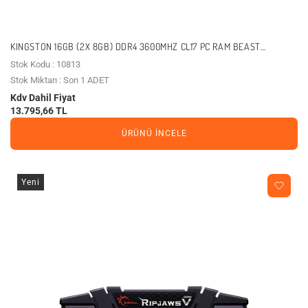
KINGSTON 16GB (2X 8GB) DDR4 3600MHZ CL17 PC RAM BEAST
KF436C17BBK2/16TR
Stok Kodu : 10813
Stok Miktarı : Son 1 ADET
Kdv Dahil Fiyat
13.795,66 TL
ÜRÜNÜ İNCELE
Yeni