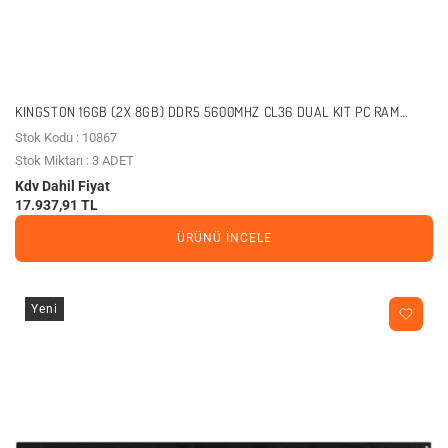
KINGSTON 16GB (2X 8GB) DDR5 5600MHZ CL36 DUAL KIT PC RAM
BEAST KF556C36BBEK2-16TR
Stok Kodu : 10867
Stok Miktarı : 3 ADET
Kdv Dahil Fiyat
17.937,91 TL
ÜRÜNÜ İNCELE
Yeni