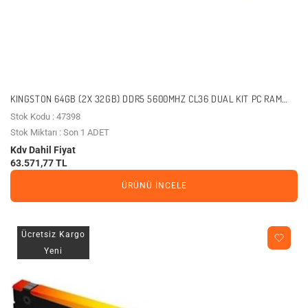
KINGSTON 64GB (2X 32GB) DDR5 5600MHZ CL36 DUAL KIT PC RAM
BEAST KF556C36BBEK2-64TR
Stok Kodu : 47398
Stok Miktarı : Son 1 ADET
Kdv Dahil Fiyat
63.571,77 TL
ÜRÜNÜ İNCELE
Ücretsiz Kargo
Yeni