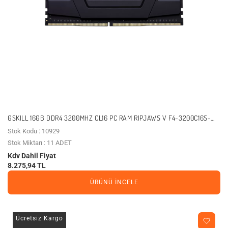
GSKILL 16GB DDR4 3200MHZ CL16 PC RAM RIPJAWS V F4-3200C16S-
16GVK
Stok Kodu : 10929
Stok Miktarı : 11 ADET
Kdv Dahil Fiyat
8.275,94 TL
ÜRÜNÜ İNCELE
Ücretsiz Kargo