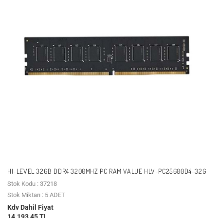
HI-LEVEL 32GB DDR4 3200MHZ PC RAM VALUE HLV-PC25600D4-32G
Stok Kodu : 37218
Stok Miktarı : 5 ADET
Kdv Dahil Fiyat
14.193,45 TL