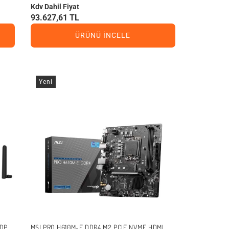
Kdv Dahil Fiyat
93.627,61 TL
ÜRÜNÜ İNCELE
Yeni
 DP
MSI PRO H610M-E DDR4 M2 PCIE NVME HDMI