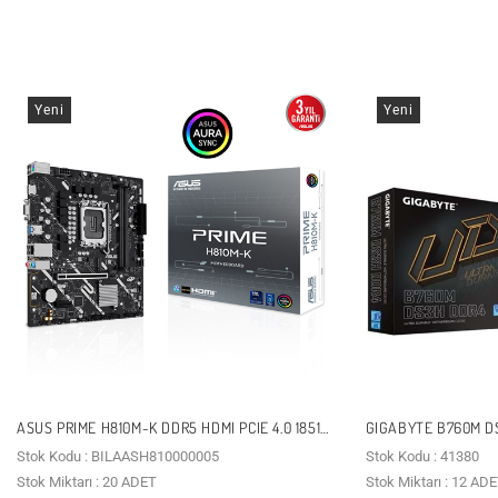
Yeni
Yeni
ASUS PRIME H810M-K DDR5 HDMI PCIE 4.0 1851P
GIGABYTE B760M D
MATX
PCIE 16X V4.0 1700P
Stok Kodu : BILAASH810000005
Stok Kodu : 41380
Stok Miktarı : 20 ADET
Stok Miktarı : 12 AD