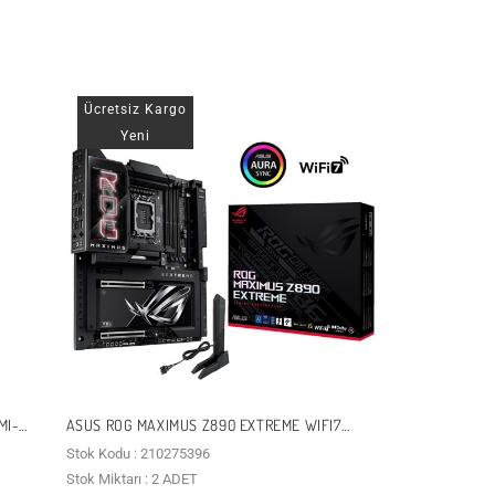
Ücretsiz Kargo
Yeni
MI-
ASUS ROG MAXIMUS Z890 EXTREME WIFI7
DDR5 HDMI-THUNDERBOLT5 TYPEC PCIE 5.0
Stok Kodu : 210275396
1851P ATX / 90MB1IA0-M0EAY0
Stok Miktarı : 2 ADET