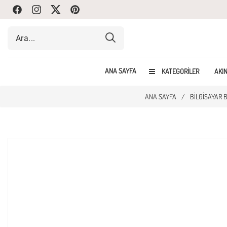
Facebook
Instagram
Twitte
Pinterest
ANA SAYFA
KATEGORILER
AKIN
ANA SAYFA
/
BILGISAYAR 