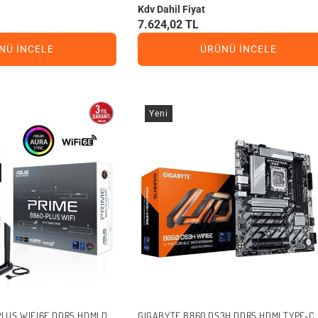
Kdv Dahil Fiyat
7.624,02 TL
NÜ İNCELE
ÜRÜNÜ İNCELE
Yeni
LUS WIFI6E DDR5 HDMI DP
GIGABYTE B860 DS3H DDR5 HDMI TYPE-C