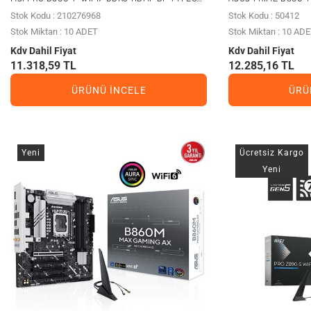
PCIE 5.0 1851P ATX
PCIE 5.0 1851P ATX
Stok Kodu : 210276968
Stok Kodu : 50412
Stok Miktarı : 10 ADET
Stok Miktarı : 10 AD
Kdv Dahil Fiyat
Kdv Dahil Fiyat
11.318,59 TL
12.285,16 TL
ÜRÜNÜ İNCELE
ÜRÜ
Yeni
Ücretsiz Kargo
Yeni