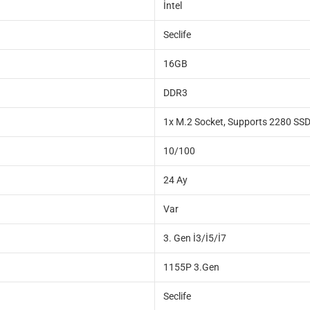
İntel
Seclife
16GB
DDR3
1x M.2 Socket, Supports 2280 SSD
10/100
24 Ay
Var
3. Gen İ3/İ5/İ7
1155P 3.Gen
Seclife