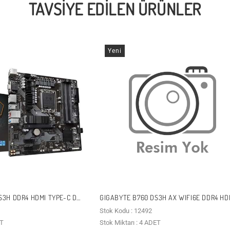
TAVSIYE EDILEN ÜRÜNLER
Yeni
S3H DDR4 HDMI TYPE-C DP
GIGABYTE B760 DS3H AX WIFI6E DDR4 HD
 MATX
DP PCIE 4.0 1700P ATX
Stok Kodu : 12492
ET
Stok Miktarı : 4 ADET