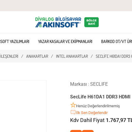
SOFT YAZILIMLARI
YAZAR KASALAR VE EKIPMANLARI
BARKOD OT/VT ÜR
BILEŞENLERI
/
ANAKARTLAR
/
INTEL ANAKARTLAR
/
SECLIFE H61DA1 DDR3 H
Markası
SECLIFE
:
SecLife H61DA1 DDR3 HDMI 
Henüz Değerlendirilmemiş
İlk Sen Değerlendir
Kdv Dahil Fiyat
1.767,97 T