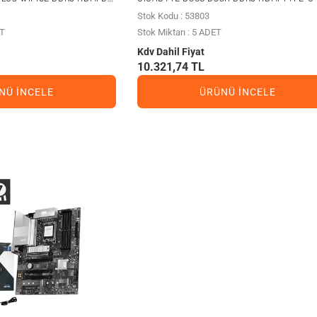
PCIE 5.0 1851P ATX
Stok Kodu : 53803
ET
Stok Miktarı : 5 ADET
Kdv Dahil Fiyat
10.321,74 TL
NÜ İNCELE
ÜRÜNÜ İNCELE