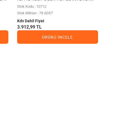
PCIE 16X V4.0 1700P MATX
Stok Kodu : 10712
Stok Miktarı : 78 ADET
Kdv Dahil Fiyat
3.912,99 TL
ÜRÜNÜ İNCELE