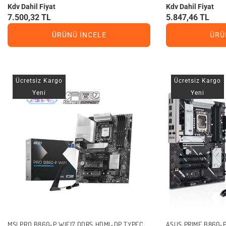
Kdv Dahil Fiyat
Kdv Dahil Fiyat
7.500,32 TL
5.847,46 TL
ÜRÜNÜ İNCELE
ÜRÜ
Ücretsiz Kargo
Ücretsiz Kargo
Yeni
Yeni
MSI PRO B860-P WIFI7 DDR5 HDMI-DP TYPEC
ASUS PRIME B860-P