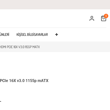
0
Cart
ÜNLERI
KIŞISEL BILGISAYARLAR
DMI PCIE 16X V3.0 1155P MATX
PCIe 16X v3.0 1155p mATX
L