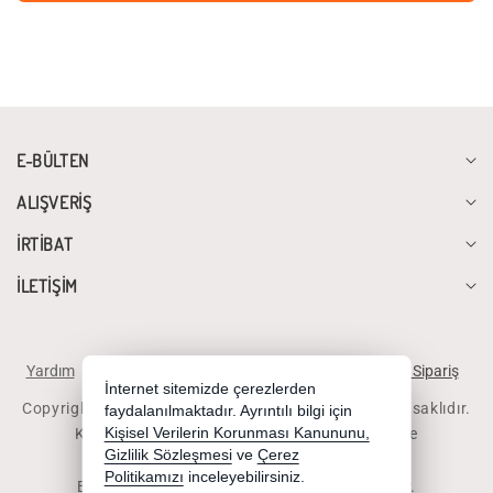
E-BÜLTEN
ALIŞVERİŞ
İRTİBAT
İLETİŞİM
Yardım
İstek ve Önerileriniz
Sipariş Takibi
Telefonla Sipariş
İnternet sitemizde çerezlerden
Copyright 2026 diyalogbilgisayar.com - Tüm hakları saklıdır.
faydalanılmaktadır. Ayrıntılı bilgi için
Kredi kartı bilgileriniz 256bit SSL sertifikası ile
Kişisel Verilerin Korunması Kanununu,
Gizlilik Sözleşmesi
ve
Çerez
korunmaktadır.
Politikamızı
inceleyebilirsiniz.
Bu site AKINSOFT E-Ticaret ile hazırlanmıştır.