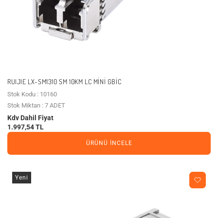
RUIJIE LX-SM1310 SM 10KM LC MINI GBIC
Stok Kodu : 10160
Stok Miktarı : 7 ADET
Kdv Dahil Fiyat
1.997,54 TL
ÜRÜNÜ İNCELE
Yeni