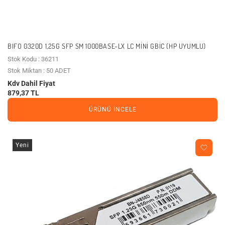
BIFO 0320D 1,25G SFP SM 1000BASE-LX LC MINI GBIC (HP UYUMLU)
Stok Kodu : 36211
Stok Miktarı : 50 ADET
Kdv Dahil Fiyat
879,37 TL
ÜRÜNÜ İNCELE
Yeni