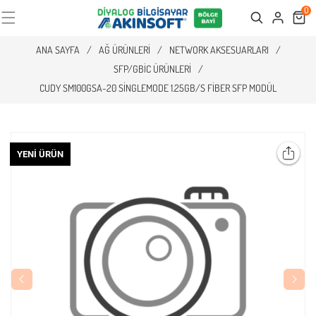
0
Cart
Search
ANA SAYFA
/
AĞ ÜRÜNLERI
/
NETWORK AKSESUARLARI
/
SFP/GBIC ÜRÜNLERI
/
CUDY SM100GSA-20 SINGLEMODE 1.25GB/S FIBER SFP MODÜL
YENI ÜRÜN