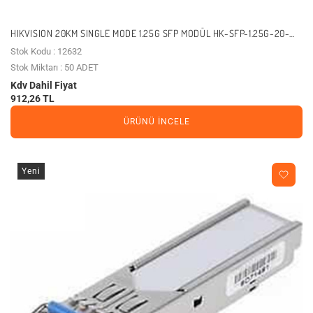
HIKVISION 20KM SINGLE MODE 1.25G SFP MODÜL HK-SFP-1.25G-20-
1310-DF
Stok Kodu : 12632
Stok Miktarı : 50 ADET
Kdv Dahil Fiyat
912,26 TL
ÜRÜNÜ İNCELE
Yeni