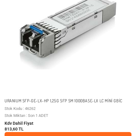
URANIUM SFP-GE-LX-HP 1,25G SFP SM 1000BASE-LX LC MINI GBIC
Stok Kodu : 46262
Stok Miktarı : Son 1 ADET
Kdv Dahil Fiyat
813,60 TL