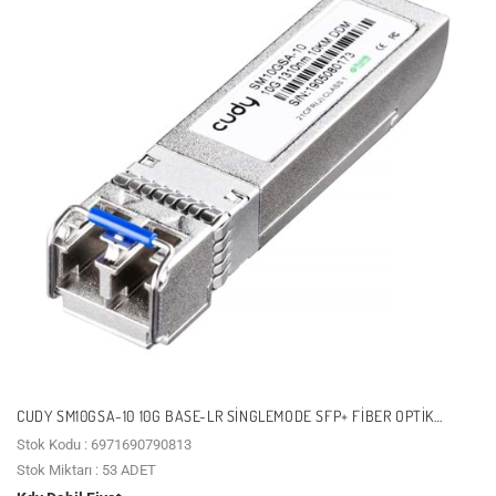
CUDY SM10GSA-10 10G BASE-LR SINGLEMODE SFP+ FIBER OPTIK
MODÜL (TRANSCEIVER)
Stok Kodu : 6971690790813
Stok Miktarı : 53 ADET