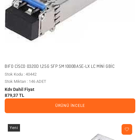
BIFO CISCO 0320D 1,25G SFP SM 1000BASE-LX LC MINI GBIC
Stok Kodu : 40442
Stok Miktarı : 146 ADET
Kdv Dahil Fiyat
879,37 TL
ÜRÜNÜ İNCELE
Yeni