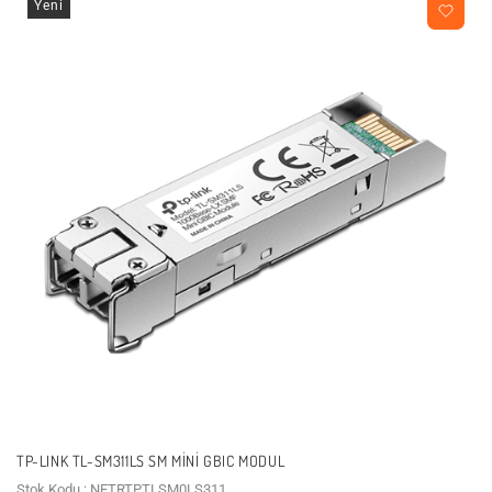
Yeni
TP-LINK TL-SM311LS SM MINI GBIC MODUL
Stok Kodu : NETRTPTLSM0LS311