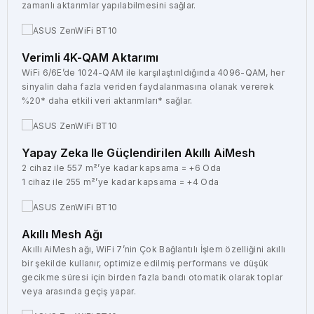
zamanlı aktarımlar yapılabilmesini sağlar.
Verimli 4K-QAM Aktarımı
WiFi 6/6E’de 1024-QAM ile karşılaştırıldığında 4096-QAM, her
sinyalin daha fazla veriden faydalanmasına olanak vererek
%20* daha etkili veri aktarımları* sağlar.
Yapay Zeka Ile Güçlendirilen Akıllı AiMesh
2 cihaz ile 557 m²’ye kadar kapsama = +6 Oda
1 cihaz ile 255 m²’ye kadar kapsama = +4 Oda
Akıllı Mesh Ağı
Akıllı AiMesh ağı, WiFi 7’nin Çok Bağlantılı İşlem özelliğini akıllı
bir şekilde kullanır, optimize edilmiş performans ve düşük
gecikme süresi için birden fazla bandı otomatik olarak toplar
veya arasında geçiş yapar.