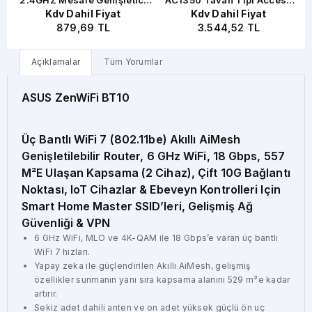
Kdv Dahil Fiyat
Kdv Dahil Fiyat
s
EV Ofis Tipi Access Point
Point
879,69 TL
3.544,52 TL
Router
Açıklamalar
Tüm Yorumlar
ASUS ZenWiFi BT10
Üç Bantlı WiFi 7 (802.11be) Akıllı AiMesh
Genişletilebilir Router, 6 GHz WiFi, 18 Gbps, 557
M²e Ulaşan Kapsama (2 Cihaz), Çift 10G Bağlantı
Noktası, IoT Cihazlar & Ebeveyn Kontrolleri Için
Smart Home Master SSID’leri, Gelişmiş Ağ
Güvenliği & VPN
6 GHz WiFi, MLO ve 4K-QAM ile 18 Gbps’e varan üç bantlı
WiFi 7 hızları.
Yapay zeka ile güçlendirilen Akıllı AiMesh, gelişmiş
özellikler sunmanın yanı sıra kapsama alanını 529 m²e kadar
artırır.
Sekiz adet dahili anten ve on adet yüksek güçlü ön uç