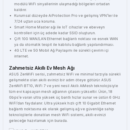
modülü WiFi sinyallerinin ulaşmadığı bölgeleri ortadan
kaldırır.
Kurumsal düzeyde AiProtection Pro ve gelişmiş VPN’ler ile
7/24 uçtan uca koruma.
Smart Home Master ağı ile IoT cihazlar ve ebeveyn
kontrolleri için üç adede kadar SSID oluşturun.
Çift 10G WAN/LAN Ethernet bağlantı noktası ve esnek WAN
ya da otomatik tespit ile kablolu bağlantı yapılandırması.
4G LTE ve 5G Mobil Ağ Paylaşımı ile sürekli çevrim içi
internet.
Zahmetsiz Akıllı Ev Mesh Ağı
ASUS ZenWiFi serisi, zahmetsiz WiFi ve minimal tarzıyla sürekli
gelişmekte olan akıllı evinizi bir adım öteye götürür. ASUS
ZenWiFi BT10, WiFi 7 ve yeni nesil Akıllı AiMesh teknolojisiyle
tüm evi kapsayan mesh ağlarının çıtasını yükseltir. Ürün, 18
Gbps’e varan ultra yüksek üç bantlı hızlar sunar ve üstün 6 GHz
WiFi’dan faydalanır. Ultra yüksek hızlı çift 10 Gigabit Ethernet
bağlantı noktasına ek olarak gelişmiş ağ ve güvenliğe sahip
teknolojilerle donatılan mesh WiFi sistemi, akıllı evinizi
geleceğe hazırlamak için burada.