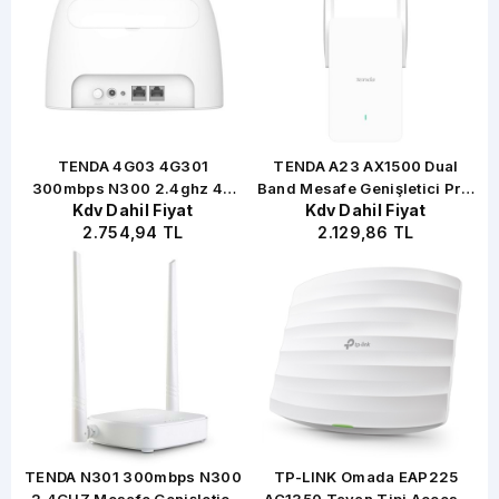
TENDA 4G03 4G301
TENDA A23 AX1500 Dual
300mbps N300 2.4ghz 4G
Band Mesafe Genişletici Priz
Kdv Dahil Fiyat
Kdv Dahil Fiyat
LTE Router
Tipi 2x Harici Anten
2.754,94 TL
2.129,86 TL
7
TENDA N301 300mbps N300
TP-LINK Omada EAP225
2.4GHZ Mesafe Genişletici
AC1350 Tavan Tipi Access