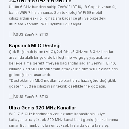
2.4 GHz + 5 GHz + 6 GHz Ile
Üstün 6 GHz bandına sahip ZenWiFi BT10, 18 Gbps’e varan üç
bantlı WiFi 7 hızları sunar. Son teknoloji WiFi 6E mobil
cihazlardan eski IoT cihazlara kadar çeşitli yelpazedeki
ürünlere kapsamlı WiFi uyumluluğu sağlar.
Kapsamlı MLO Desteği
Çok Bağlantılı İşlem (MLO), 2.4 GHz, 5 GHz ve 6 GHz bantları
arasında akıllı bir şekilde birleştirme ve geçiş yaparak ara
belleğe alma gerektirmeyen bağlantılar sağlar. ZenWiFi BT10,
kullandıkları MLO modu* fark etmeksizin tüm WiFi 7 cihazların
geleceği için tasarlandı.
*Desteklenen MLO modları ve bantları cihaza göre değişiklik
gösterir. Lütfen cihazınızın teknik özelliklerine göz atın.
Ultra Geniş 320 MHz Kanallar
WiFi 7, 6 GHz bandından veri aktarım kapasitesini ikiye
katlayan ultra yüksek 320 MHz kanal bant genişliğini kullanıma
sunar. Bu, mümkün olan en yüksek hızlarda daha fazla eş