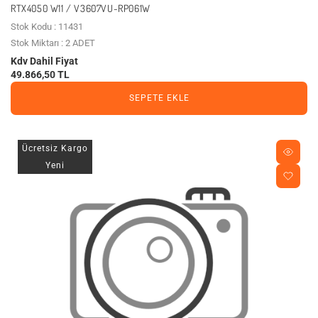
RTX4050 W11 / V3607VU-RP061W
Stok Kodu : 11431
Stok Miktarı : 2 ADET
Kdv Dahil Fiyat
49.866,50 TL
SEPETE EKLE
Ücretsiz Kargo
Yeni