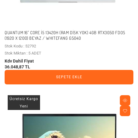
QUANTUM 16" CORE I5 13420H (RAM DISK YOK) 4GB RTX3050 FDOS
(1920 X 1200) BEYAZ / WHITEFANG G5040
Stok Kodu : 52792
Stok Miktarı : 5 ADET
Kdv Dahil Fiyat
36.048,87 TL
SEPETE EKLE
Ücretsiz Kargo
Yeni