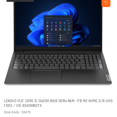
LENOVO 15.6" CORE I5 13420H 16GB DDR4 RAM- 1TB M2 NVME O/B UHD
FDOS / V15 83A100NSTX
Stok Kodu : 53479