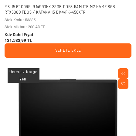
MSI 15.6" CORE I9 14900HX 32GB DDR5 RAM 1TB M2 NVME 8GB
RTX5060 FDOS / KATANA 15 B14WFK-450XTR
Stok Kodu : 53335
Stok Miktarı : 200 ADET
Kdv Dahil Fiyat
131.533,99 TL
SEPETE EKLE
Ücretsiz Kargo
Yeni