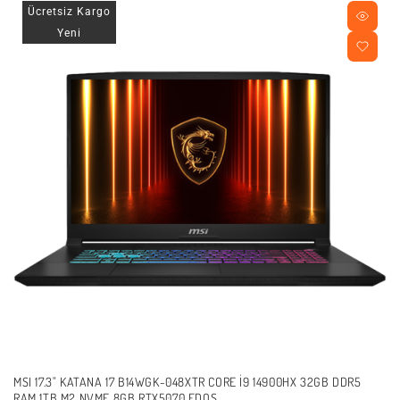
Ücretsiz Kargo
Yeni
MSI 17.3" KATANA 17 B14WGK-048XTR CORE I9 14900HX 32GB DDR5
RAM 1TB M2 NVME 8GB RTX5070 FDOS