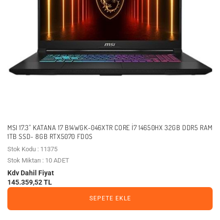
MSI 17.3" KATANA 17 B14WGK-046XTR CORE I7 14650HX 32GB DDR5 RAM
1TB SSD- 8GB RTX5070 FDOS
Stok Kodu : 11375
Stok Miktarı : 10 ADET
Kdv Dahil Fiyat
145.359,52 TL
SEPETE EKLE