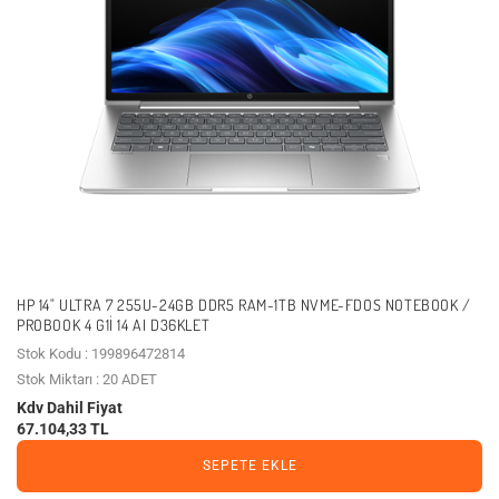
HP 14" ULTRA 7 255U-24GB DDR5 RAM-1TB NVME-FDOS NOTEBOOK /
PROBOOK 4 G1I 14 AI D36KLET
Stok Kodu : 199896472814
Stok Miktarı : 20 ADET
Kdv Dahil Fiyat
67.104,33 TL
SEPETE EKLE