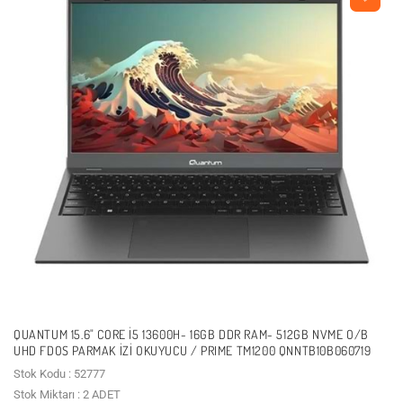
QUANTUM 15.6" CORE I5 13600H- 16GB DDR RAM- 512GB NVME O/B
UHD FDOS PARMAK İZI OKUYUCU / PRIME TM1200 QNNTB10B060719
Stok Kodu : 52777
Stok Miktarı : 2 ADET