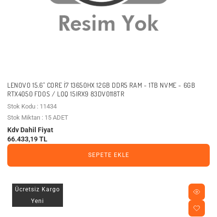
LENOVO 15.6" CORE I7 13650HX 12GB DDR5 RAM - 1TB NVME - 6GB
RTX4050 FDOS / LOQ 15IRX9 83DV0118TR
Stok Kodu : 11434
Stok Miktarı : 15 ADET
Kdv Dahil Fiyat
66.433,19 TL
SEPETE EKLE
Ücretsiz Kargo
Yeni