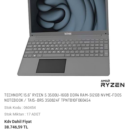
TECHNOPC 15.6" RYZEN 5 3500U-16GB DDR4 RAM-512GB NVME-FDOS
NOTEBOOK / TA15-BR5 350824F TPNTB10F060454
Stok Kodu : 060454
Stok Miktarı : 17 ADET
Kdv Dahil Fiyat
38.746,59 TL