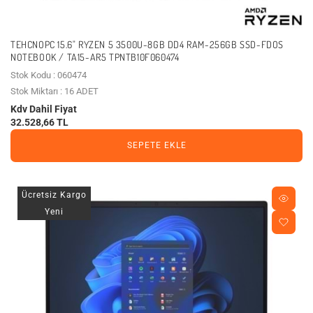
TEHCNOPC 15.6" RYZEN 5 3500U-8GB DD4 RAM-256GB SSD-FDOS
NOTEBOOK / TA15-AR5 TPNTB10F060474
Stok Kodu : 060474
Stok Miktarı : 16 ADET
Kdv Dahil Fiyat
32.528,66 TL
SEPETE EKLE
Ücretsiz Kargo
Yeni