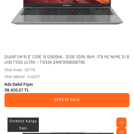
QUANTUM 15.6" CORE I9 12900HK- 32GB DDR4 RAM -1TB M2 NVME O/B
UHD FDOS ULTRA / TS1504 QNNTB10B060700
Stok Kodu : 52775
Stok Miktarı : 4 ADET
Kdv Dahil Fiyat
58.420,27 TL
SEPETE EKLE
Ücretsiz Kargo
Yeni