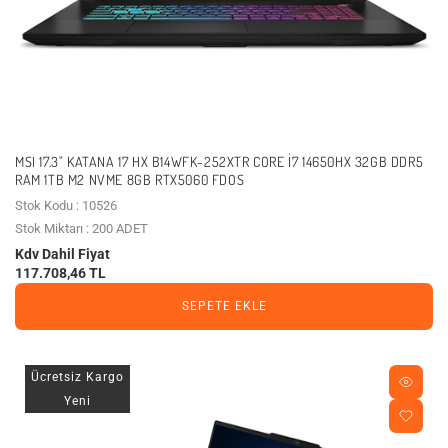
MSI 17.3" KATANA 17 HX B14WFK-252XTR CORE I7 14650HX 32GB DDR5
RAM 1TB M2 NVME 8GB RTX5060 FDOS
Stok Kodu : 10526
Stok Miktarı : 200 ADET
Kdv Dahil Fiyat
117.708,46 TL
SEPETE EKLE
Ücretsiz Kargo
Yeni