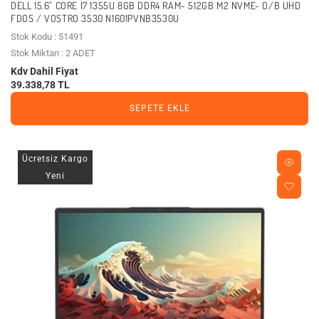
DELL 15.6" CORE I7 1355U 8GB DDR4 RAM- 512GB M2 NVME- O/B UHD
FDOS / VOSTRO 3530 N1601PVNB3530U
Stok Kodu : 51491
Stok Miktarı : 2 ADET
Kdv Dahil Fiyat
39.338,78 TL
SEPETE EKLE
Ücretsiz Kargo
Yeni