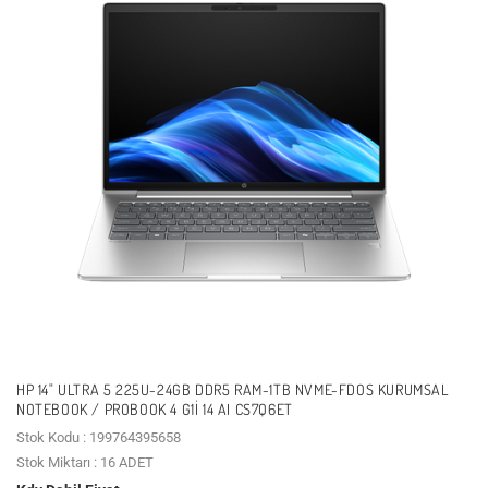
HP 14" ULTRA 5 225U-24GB DDR5 RAM-1TB NVME-FDOS KURUMSAL
NOTEBOOK / PROBOOK 4 G1I 14 AI CS7Q6ET
Stok Kodu : 199764395658
Stok Miktarı : 16 ADET