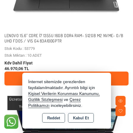
LENOVO 15.6" CORE I7 1355U 16GB DDR4 RAM- 512GB M2 NVME- O/B
UHD FDOS / V15 G4 83A100GPTR
Stok Kodu : 53779
Stok Miktarı : 10 ADET
Kdv Dahil Fiyat
46.970,06 TL
SEPETE EKLE
İnternet sitemizde çerezlerden
faydalanılmaktadır. Ayrıntılı bilgi için
Kişisel Verilerin Korunması Kanununu,
Ücretsiz Kargo
Gizlilik Sözleşmesi
ve
Çerez
Politikamızı
inceleyebilirsiniz.
Yeni
Reddet
Kabul Et