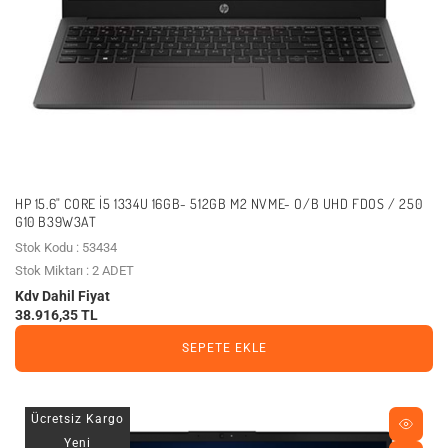
HP 15.6" CORE I5 1334U 16GB- 512GB M2 NVME- O/B UHD FDOS / 250
G10 B39W3AT
Stok Kodu : 53434
Stok Miktarı : 2 ADET
Kdv Dahil Fiyat
38.916,35 TL
SEPETE EKLE
Ücretsiz Kargo
Yeni