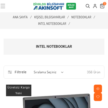
0
Cart
Search
ANA SAYFA
/
KIŞISEL BILGISAYARLAR
/
NOTEBOOKLAR
/
INTEL NOTEBOOKLAR
/
INTEL NOTEBOOKLAR
356 Ürün
Filtrele
Ücretsiz Kargo
Yeni