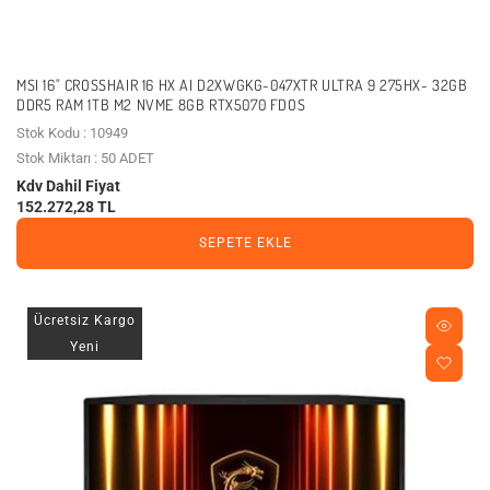
MSI 16" CROSSHAIR 16 HX AI D2XWGKG-047XTR ULTRA 9 275HX- 32GB
DDR5 RAM 1TB M2 NVME 8GB RTX5070 FDOS
Stok Kodu : 10949
Stok Miktarı : 50 ADET
Kdv Dahil Fiyat
152.272,28 TL
SEPETE EKLE
Ücretsiz Kargo
Yeni