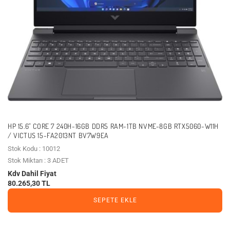
HP 15.6" CORE 7 240H-16GB DDR5 RAM-1TB NVME-8GB RTX5060-W11H
/ VICTUS 15-FA2013NT BV7W9EA
Stok Kodu : 10012
Stok Miktarı : 3 ADET
Kdv Dahil Fiyat
80.265,30 TL
SEPETE EKLE