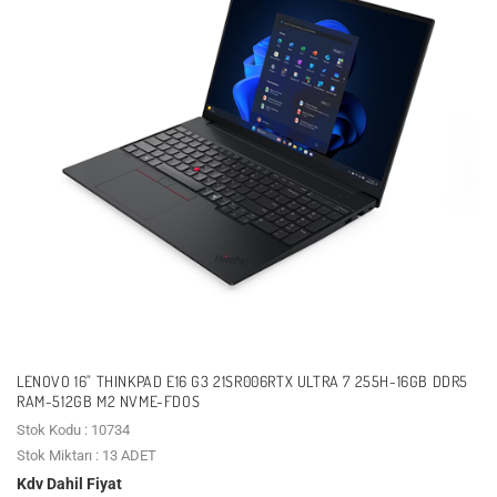
LENOVO 16" THINKPAD E16 G3 21SR006RTX ULTRA 7 255H-16GB DDR5
RAM-512GB M2 NVME-FDOS
Stok Kodu : 10734
Stok Miktarı : 13 ADET
Kdv Dahil Fiyat