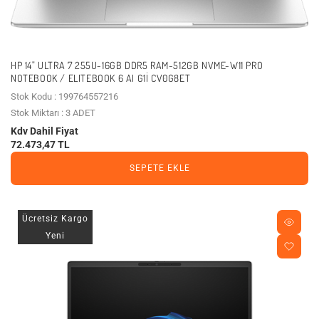
HP 14" ULTRA 7 255U-16GB DDR5 RAM-512GB NVME-W11 PRO
NOTEBOOK / ELITEBOOK 6 AI G1I CV0G8ET
Stok Kodu : 199764557216
Stok Miktarı : 3 ADET
Kdv Dahil Fiyat
72.473,47 TL
SEPETE EKLE
Ücretsiz Kargo
Yeni