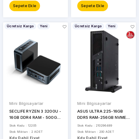
Sepete Ekle
Sepete Ekle
Ücretsiz Kargo
Yeni
Ücretsiz Kargo
Yeni
Mini Bilgisayarlar
Mini Bilgisayarlar
SECLIFE RYZEN 3 3200U -
ASUS ULTRA 225-16GB
16GB DDR4 RAM - 500GB
DDR5 RAM-256GB NVME-
SSD - W11H MINI PC / MP-
FDOS MINI PC PB64-
Stok Kodu : 12205
Stok Kodu : 210296489
AN215 SİYAH
B50060MH / 90MS0361-
Stok Miktarı : 2 ADET
Stok Miktarı : 200 ADET
M001W0
Kdv Dahil Fiyat
Kdv Dahil Fiyat