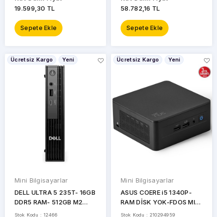
19.599,30 TL
58.782,16 TL
Sepete Ekle
Sepete Ekle
Ücretsiz Kargo
Yeni
Ücretsiz Kargo
Yeni
Mini Bilgisayarlar
Mini Bilgisayarlar
DELL ULTRA 5 235T- 16GB
ASUS COERE i5 1340P-
DDR5 RAM- 512GB M2
RAM DİSK YOK-FDOS MINI
NVME- O/B UHD FDOS
PC / NUC13 PRO TALL KIT
Stok Kodu : 12466
Stok Kodu : 210294959