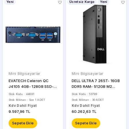
Yeni
Ücretsiz Kargo
Yeni
TECHNOPC
YAKO
STOK
DURUMU
Sadece
Stoktakiler
Mini Bilgisayarlar
Mini Bilgisayarlar
EVATECH Celeron QC
DELL ULTRA 7 265T- 16GB
J4105 4GB- 128GB SSD-
DDR5 RAM- 512GB M2
O/B HD VGA FRD
NVME- O/B UHD FDOS
Stok Kodu : 44881
Stok Kodu : 53799
ENDUSTRIYEL MINI PC
MINI PC / PRO MICRO
Stok Miktarı : Son 1 ADET
Stok Miktarı : 30 ADET
Seri Port
BTO107_QCM1250U
Kdv Dahil Fiyat
Kdv Dahil Fiyat
9.597,96 TL
60.262,63 TL
Sepete Ekle
Sepete Ekle