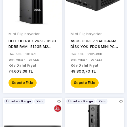
Mini Bilgisayarlar
Mini Bilgisayarlar
DELL ULTRA 7 265T- 16GB
ASUS CORE 7 240H-RAM
DDR5 RAM- 512GB M2
DİSK YOK-FDOS MINI PC /
NVME- O/B UHD W11 PRO
NUC15 PRO SLIM
Stok Kodu : 2067473
Stok Kodu : 210294931
MINI PC / PRO MICRO
KITRNUC15CRKC700002
Stok Miktarı : 25 ADET
Stok Miktarı : 20 ADET
BTO107_QCM1250WP
/ 90AR00R2-M00070
Kdv Dahil Fiyat
Kdv Dahil Fiyat
74.603,36 TL
49.800,70 TL
Sepete Ekle
Sepete Ekle
Ücretsiz Kargo
Yeni
Ücretsiz Kargo
Yeni