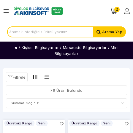
0
KATEGORİLER
All
Arama Yap
In
One
Bilgisayarlar
/
Kişisel Bilgisayarlar
/
Masaüstü Bilgisayarlar
/
Mini
Bilgisayarlar
Kule
Tipi
Bilgisayarlar
Mini
Filtrele
Bilgisayarlar
79 Ürün Bulundu
FİYAT
ARALIĞI
Ücretsiz Kargo
Yeni
Ücretsiz Kargo
Yeni