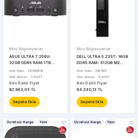
Mini Bilgisayarlar
Mini Bilgisayarlar
ASUS ULTRA 7 258V-
DELL ULTRA 5 235T- 16GB
32GB DDR5 RAM-1TB
DDR5 RAM- 512GB M2
NVME-W11H MINI PC /
NVME- O/B UHD W11 PRO
Stok Kodu : 210280930
Stok Kodu : 2067407
NUC14 PRO AI
MINI PC / PRO MICRO
Stok Miktarı : 5 ADET
Stok Miktarı : 4 ADET
NUC14LNKU7094N2
BTO106_QCM1250WP
Kdv Dahil Fiyat
Kdv Dahil Fiyat
82.963,03 TL
64.240,13 TL
Sepete Ekle
Sepete Ekle
Ücretsiz Kargo
Yeni
Ücretsiz Kargo
Yeni