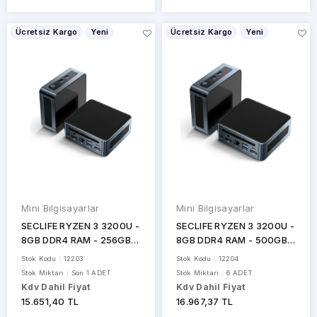
Ücretsiz Kargo
Yeni
Ücretsiz Kargo
Yeni
Mini Bilgisayarlar
Mini Bilgisayarlar
SECLIFE RYZEN 3 3200U -
SECLIFE RYZEN 3 3200U -
8GB DDR4 RAM - 256GB
8GB DDR4 RAM - 500GB
SSD - W11H MINI PC / MP-
SSD - W11H MINI PC / MP-
Stok Kodu : 12203
Stok Kodu : 12204
AN210 SİYAH
AN212 SİYAH
Stok Miktarı : Son 1 ADET
Stok Miktarı : 6 ADET
Kdv Dahil Fiyat
Kdv Dahil Fiyat
15.651,40 TL
16.967,37 TL