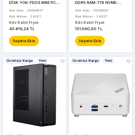
DİSK YOK-FDOS MINI PC /
DDR5 RAM-1TB NVME-
NUC12 Pro Slim Kit
8GB RTX5060TI-W11H
Stok Kodu : 210294957
Stok Kodu : 210285691
NUC12WSKV5 /
GAMING MINI PC / MPG
Stok Miktarı : 3 ADET
Stok Miktarı : 5 ADET
90AB2WSK-MRD120
TRIDENT AS AI 2NVN7-
Kdv Dahil Fiyat
Kdv Dahil Fiyat
102EU
40.819,24 TL
131.060,90 TL
Sepete Ekle
Sepete Ekle
Ücretsiz Kargo
Yeni
Ücretsiz Kargo
Yeni