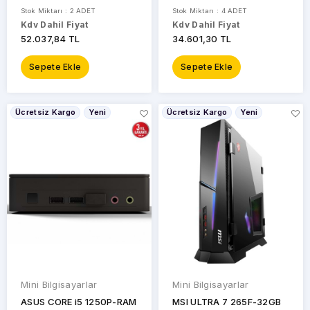
MINI PC / PRO MICRO
RNUC13ANHI500003I /
Stok Miktarı : 2 ADET
Stok Miktarı : 4 ADET
BTO106_QCM1250U
90AR00C1-M000C0
Kdv Dahil Fiyat
Kdv Dahil Fiyat
52.037,84 TL
34.601,30 TL
Sepete Ekle
Sepete Ekle
Ücretsiz Kargo
Yeni
Ücretsiz Kargo
Yeni
Mini Bilgisayarlar
Mini Bilgisayarlar
ASUS CORE i5 1250P-RAM
MSI ULTRA 7 265F-32GB