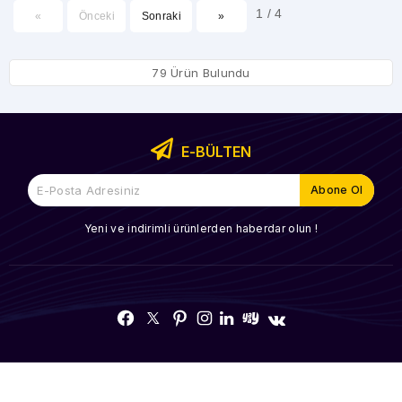
1 / 4
«
Önceki
Sonraki
»
79 Ürün Bulundu
E-BÜLTEN
Yeni ve indirimli ürünlerden haberdar olun !