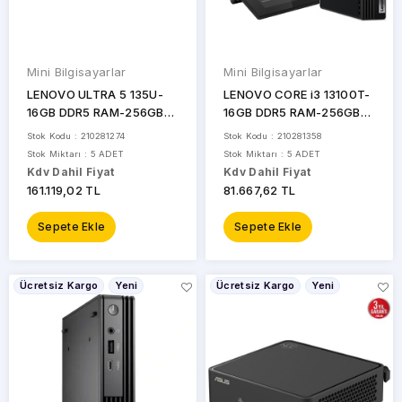
Mini Bilgisayarlar
Mini Bilgisayarlar
LENOVO ULTRA 5 135U-
LENOVO CORE i3 13100T-
16GB DDR5 RAM-256GB
16GB DDR5 RAM-256GB
NVME-W111H / 10.1"
NVME-W111H / 10.1"
Stok Kodu : 210281274
Stok Kodu : 210281358
Toplantı Odası Yönetim
Toplantı Odası Yönetim
Stok Miktarı : 5 ADET
Stok Miktarı : 5 ADET
Sistemi THINKSMART SP
Sistemi THINKSMART
Kdv Dahil Fiyat
Kdv Dahil Fiyat
CORE G2 12WA000ATK
12XH0008TK
161.119,02 TL
81.667,62 TL
Sepete Ekle
Sepete Ekle
Ücretsiz Kargo
Yeni
Ücretsiz Kargo
Yeni