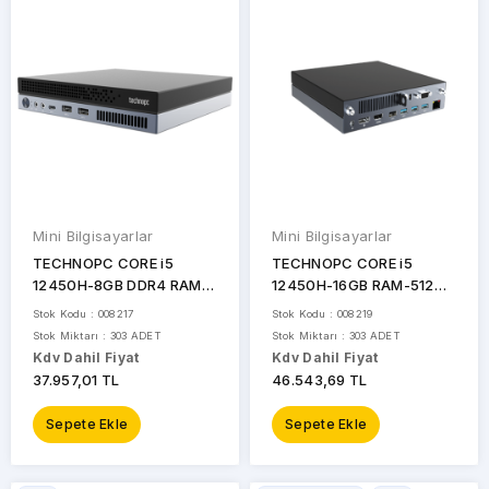
MARKALAR
Mini Bilgisayarlar
Mini Bilgisayarlar
ASUS
TECHNOPC CORE i5
TECHNOPC CORE i5
12450H-8GB DDR4 RAM-
12450H-16GB RAM-512GB
EVATECH
256GB SSD-FDOS MINI PC
NVME-FDOS MINI PC/
Stok Kodu : 008217
Stok Kodu : 008219
/ M525
M525 TPMPC20F008219
Stok Miktarı : 303 ADET
Stok Miktarı : 303 ADET
HP
TPMPC20F008217
Kdv Dahil Fiyat
Kdv Dahil Fiyat
37.957,01 TL
46.543,69 TL
MSI
Sepete Ekle
Sepete Ekle
RAXIUS
SECLIFE