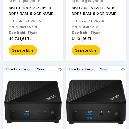
Mini Bilgisayarlar
Mini Bilgisayarlar
MSI ULTRA 5 225-16GB
MSI CORE 5 120U-16GB
DDR5 RAM-512GB NVME-
DDR5 RAM-512GB NVME-
FDOS MINI PC / PRO DP80
FDOS MINI PC / CUBI 5 1M-
Stok Kodu : 210298505
Stok Kodu : 210299900
AI A2G-083XEU
497EU BEYAZ
Stok Miktarı : 5 ADET
Stok Miktarı : 20 ADET
Kdv Dahil Fiyat
Kdv Dahil Fiyat
49.731,61 TL
61.131,16 TL
Sepete Ekle
Sepete Ekle
Ücretsiz Kargo
Yeni
Ücretsiz Kargo
Yeni