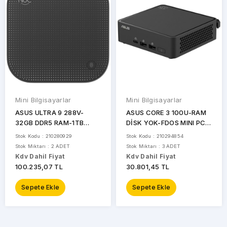
Mini Bilgisayarlar
Mini Bilgisayarlar
ASUS ULTRA 9 288V-
ASUS CORE 3 100U-RAM
32GB DDR5 RAM-1TB
DİSK YOK-FDOS MINI PC /
NVME-W11 PRO MINI PC /
NUC15 PRO SLIM KIT
Stok Kodu : 210280929
Stok Kodu : 210294854
NUC14 PRO AI
RNUC15CRKI300002
Stok Miktarı : 2 ADET
Stok Miktarı : 3 ADET
NUC14LNKU9094N2 /
/90AR00R2-M00050
Kdv Dahil Fiyat
Kdv Dahil Fiyat
90AS00N1-M00120
100.235,07 TL
30.801,45 TL
Sepete Ekle
Sepete Ekle