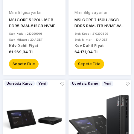
Mini Bilgisayarlar
Mini Bilgisayarlar
MSI CORE 5 120U-16GB
MSI CORE 7 150U-16GB
DDR5 RAM-512GB NVME-
DDR5 RAM-1TB NVME-W11
W11 PRO MINI PC / CUBI 5
PRO MINI PC / CUBI 5 1M-
Stok Kodu : 210299901
Stok Kodu : 210299899
1M-496EU
495EU
Stok Miktarı : 20 ADET
Stok Miktarı : 10 ADET
Kdv Dahil Fiyat
Kdv Dahil Fiyat
61.269,34 TL
64.171,04 TL
Sepete Ekle
Sepete Ekle
Ücretsiz Kargo
Yeni
Ücretsiz Kargo
Yeni