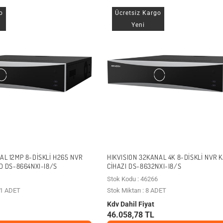
o
Ücretsiz Kargo
Yeni
AL 12MP 8-DISKLI H265 NVR
HIKVISION 32KANAL 4K 8-DISKLI NVR K
ID DS-8664NXI-I8/S
CIHAZI DS-8632NXI-I8/S
Stok Kodu : 46266
n 1 ADET
Stok Miktarı : 8 ADET
Kdv Dahil Fiyat
46.058,78 TL