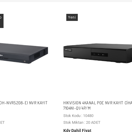
o
Yeni
DH-NVR5208-EI NVR KAYIT
HIKVISION 4KANAL POE NVR KAYIT CIH
7104NI-Q1/4P/M
Stok Kodu : 10480
DET
Stok Miktarı : 20 ADET
Kdv Dahil Fiyat