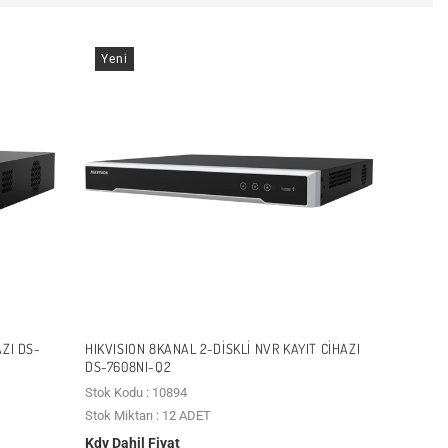
Yeni
AZI DS-
HIKVISION 8KANAL 2-DISKLI NVR KAYIT CIHAZI
DS-7608NI-Q2
Stok Kodu : 10894
Stok Miktarı : 12 ADET
Kdv Dahil Fiyat