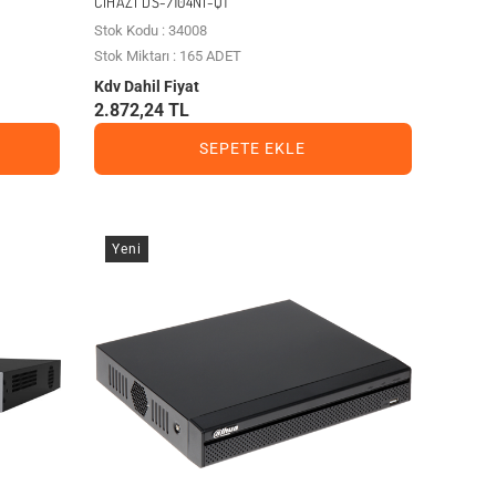
CIHAZI DS-7104NI-Q1
Stok Kodu : 34008
Stok Miktarı : 165 ADET
Kdv Dahil Fiyat
2.872,24 TL
SEPETE EKLE
Yeni