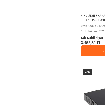
HIKVISION 8KANA
CIHAZI DS-7108NI
Stok Kodu : 34009
Stok Miktarı : 20
Kdv Dahil Fiyat
3.455,84 TL
Yeni