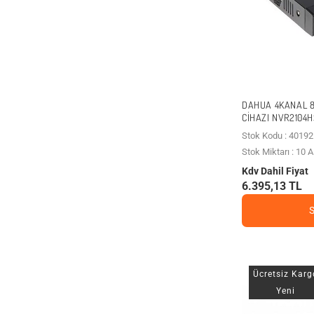
DAHUA 4KANAL 8M
CIHAZI NVR2104H
Stok Kodu : 40192
Stok Miktarı : 10
Kdv Dahil Fiyat
6.395,13 TL
Ücretsiz Karg
Yeni