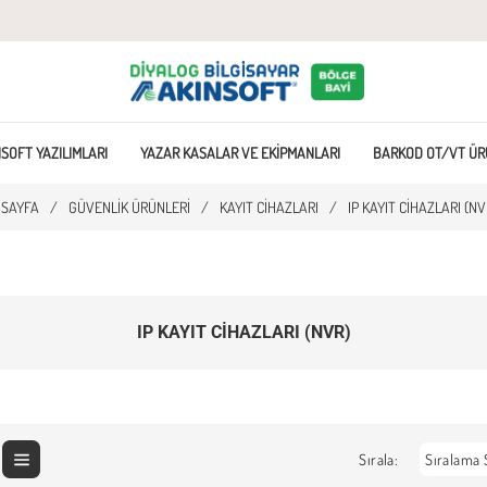
SOFT YAZILIMLARI
YAZAR KASALAR VE EKIPMANLARI
BARKOD OT/VT ÜR
 SAYFA
/
GÜVENLIK ÜRÜNLERI
/
KAYIT CIHAZLARI
/
IP KAYIT CIHAZLARI (NV
IP KAYIT CIHAZLARI (NVR)
Sırala: