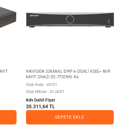
AYIT
HIKVISION 32KANAL 12MP 4-DISKLI H265+ NVR
KAYIT CIHAZI DS-7732NXI-K4
Stok Kodu : 45721
Stok Miktarı : 32 ADET
Kdv Dahil Fiyat
20.311,64 TL
SEPETE EKLE