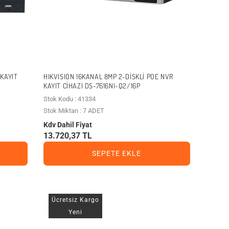
 KAYIT
HIKVISION 16KANAL 8MP 2-DISKLI POE NVR
KAYIT CIHAZI DS-7616NI-Q2/16P
Stok Kodu : 41334
Stok Miktarı : 7 ADET
Kdv Dahil Fiyat
13.720,37 TL
SEPETE EKLE
Ücretsiz Kargo
Yeni