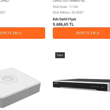
CIHAZI
CIHAZI DS-7616NXI-K2
Stok Kodu : 11140
 ADET
Stok Miktarı : 20 ADET
Kdv Dahil Fiyat
9.686,65 TL
SEPETE EKLE
SEPETE EKLE
Yeni