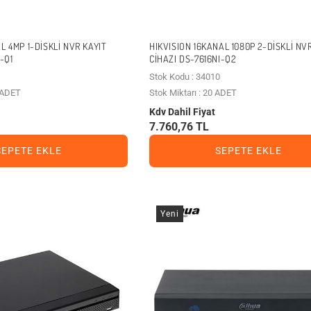
L 4MP 1-DISKLI NVR KAYIT
HIKVISION 16KANAL 1080P 2-DISKLI NV
-Q1
CIHAZI DS-7616NI-Q2
Stok Kodu : 34010
2 ADET
Stok Miktarı : 20 ADET
Kdv Dahil Fiyat
7.760,76 TL
SEPETE EKLE
SEPETE EKLE
Yeni