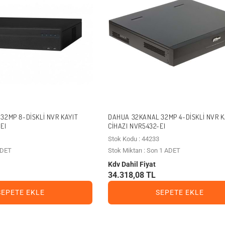
32MP 8-DISKLI NVR KAYIT
DAHUA 32KANAL 32MP 4-DISKLI NVR K
EI
CIHAZI NVR5432-EI
Stok Kodu : 44233
 ADET
Stok Miktarı : Son 1 ADET
Kdv Dahil Fiyat
34.318,08 TL
SEPETE EKLE
SEPETE EKLE