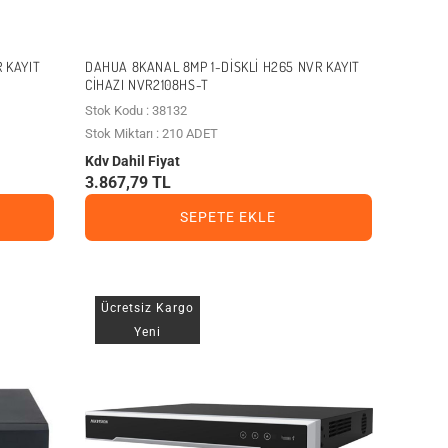
R KAYIT
DAHUA 8KANAL 8MP 1-DISKLI H265 NVR KAYIT
CIHAZI NVR2108HS-T
Stok Kodu : 38132
Stok Miktarı : 210 ADET
Kdv Dahil Fiyat
3.867,79 TL
SEPETE EKLE
Ücretsiz Kargo
Yeni