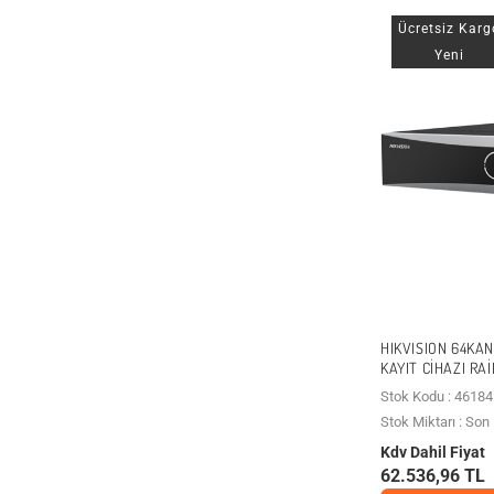
Ücretsiz Karg
Yeni
HIKVISION 64KAN
KAYIT CIHAZI RA
Stok Kodu : 46184
Stok Miktarı : So
Kdv Dahil Fiyat
62.536,96 TL