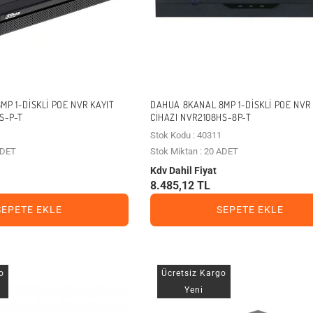
P 1-DISKLI POE NVR KAYIT
DAHUA 8KANAL 8MP 1-DISKLI POE NVR
S-P-T
CIHAZI NVR2108HS-8P-T
Stok Kodu : 40311
 ADET
Stok Miktarı : 20 ADET
Kdv Dahil Fiyat
8.485,12 TL
SEPETE EKLE
SEPETE EKLE
o
Ücretsiz Kargo
Yeni