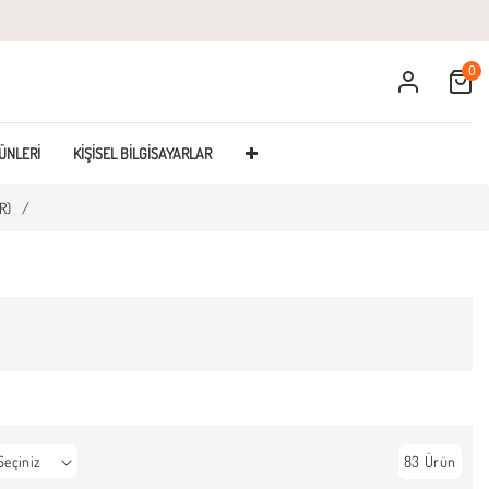
0
Cart
ÜNLERI
KIŞISEL BILGISAYARLAR
R)
/
83 Ürün