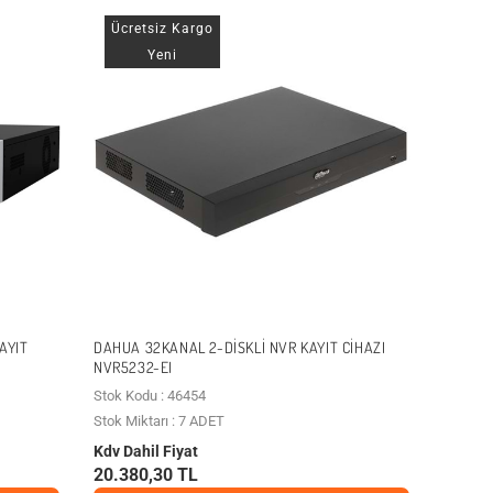
Ücretsiz Kargo
Yeni
AYIT
DAHUA 32KANAL 2-DISKLI NVR KAYIT CIHAZI
NVR5232-EI
Stok Kodu : 46454
Stok Miktarı : 7 ADET
Kdv Dahil Fiyat
20.380,30 TL