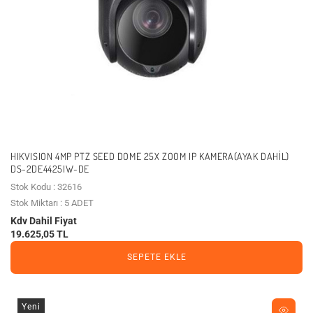
HIKVISION 4MP PTZ SEED DOME 25X ZOOM IP KAMERA(AYAK DAHIL)
DS-2DE4425IW-DE
Stok Kodu : 32616
Stok Miktarı : 5 ADET
Kdv Dahil Fiyat
19.625,05 TL
SEPETE EKLE
Yeni