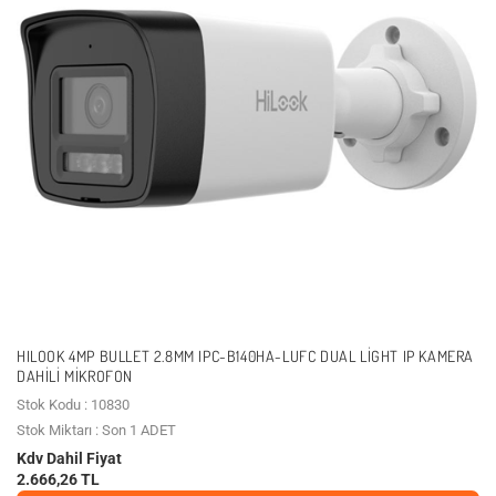
HILOOK 4MP BULLET 2.8MM IPC-B140HA-LUFC DUAL LIGHT IP KAMERA
DAHILI MIKROFON
Stok Kodu : 10830
Stok Miktarı : Son 1 ADET
Kdv Dahil Fiyat
2.666,26 TL