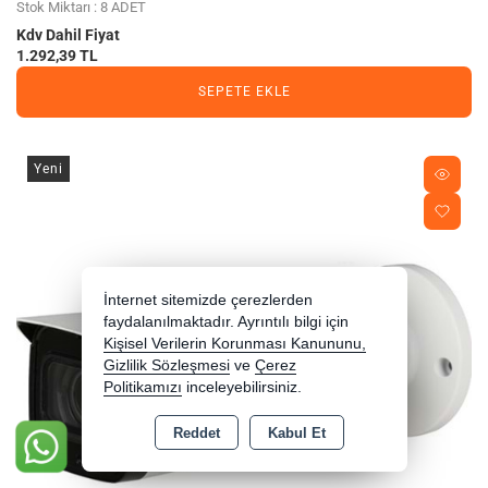
Stok Miktarı : 8 ADET
Kdv Dahil Fiyat
1.292,39 TL
SEPETE EKLE
Yeni
İnternet sitemizde çerezlerden
faydalanılmaktadır. Ayrıntılı bilgi için
Kişisel Verilerin Korunması Kanununu,
Gizlilik Sözleşmesi
ve
Çerez
Politikamızı
inceleyebilirsiniz.
Reddet
Kabul Et