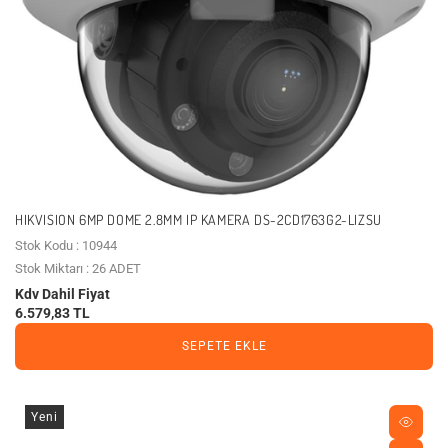
HIKVISION 6MP DOME 2.8MM IP KAMERA DS-2CD1763G2-LIZSU
Stok Kodu : 10944
Stok Miktarı : 26 ADET
Kdv Dahil Fiyat
6.579,83 TL
SEPETE EKLE
Yeni