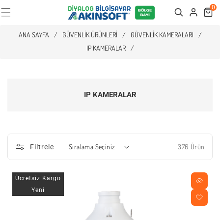
0
Cart
Search
ANA SAYFA
/
GÜVENLIK ÜRÜNLERI
/
GÜVENLIK KAMERALARI
/
IP KAMERALAR
/
IP KAMERALAR
376 Ürün
Filtrele
Ücretsiz Kargo
Yeni