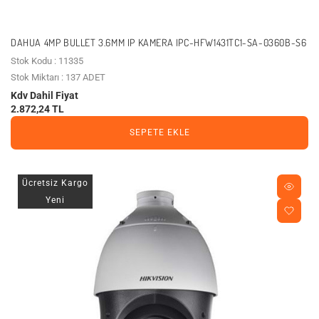
DAHUA 4MP BULLET 3.6MM IP KAMERA IPC-HFW1431TC1-SA-0360B-S6
Stok Kodu : 11335
Stok Miktarı : 137 ADET
Kdv Dahil Fiyat
2.872,24 TL
SEPETE EKLE
Ücretsiz Kargo
Yeni