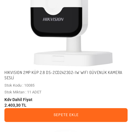
HIKVISION 2MP KÜP 2.8 DS-2CD2423G2-IW WIFI GÜVENLIK KAMERA
SESLI
Stok Kodu : 10085
Stok Miktarı : 11 ADET
Kdv Dahil Fiyat
2.403,30 TL
SEPETE EKLE