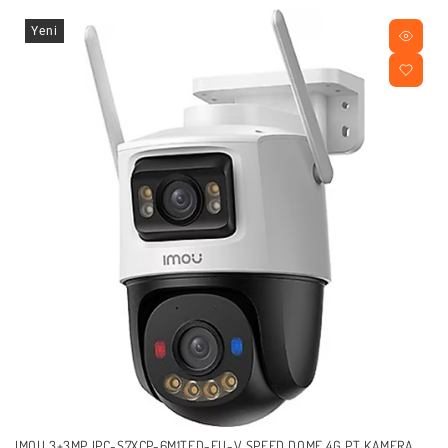
Yeni
IMOU 3+3MP IPC-S7XCP-6M1TED-EU-V SPEED DOME 4G PT KAMERA