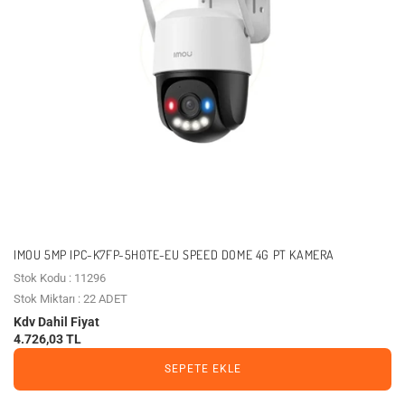
IMOU 5MP IPC-K7FP-5H0TE-EU SPEED DOME 4G PT KAMERA
Stok Kodu : 11296
Stok Miktarı : 22 ADET
Kdv Dahil Fiyat
4.726,03 TL
SEPETE EKLE