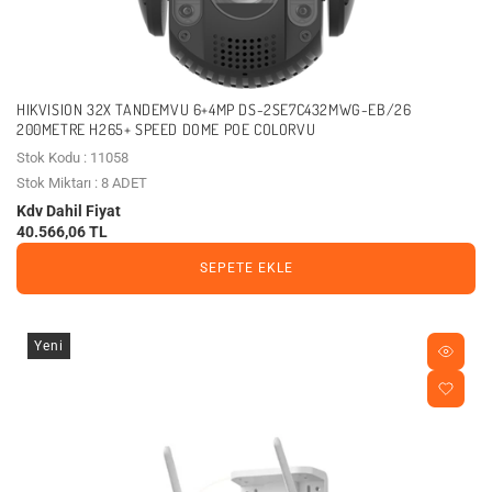
HIKVISION 32X TANDEMVU 6+4MP DS-2SE7C432MWG-EB/26
200METRE H265+ SPEED DOME POE COLORVU
Stok Kodu : 11058
Stok Miktarı : 8 ADET
Kdv Dahil Fiyat
40.566,06 TL
SEPETE EKLE
Yeni