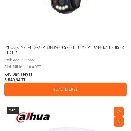
IMOU 5+5MP IPC-S7XEP-10M0WED SPEED DOME PT KAMERA(CRUISER
DUAL 2)
Stok Kodu : 11299
Stok Miktarı : 10 ADET
Kdv Dahil Fiyat
5.549,94 TL
SEPETE EKLE
Yeni