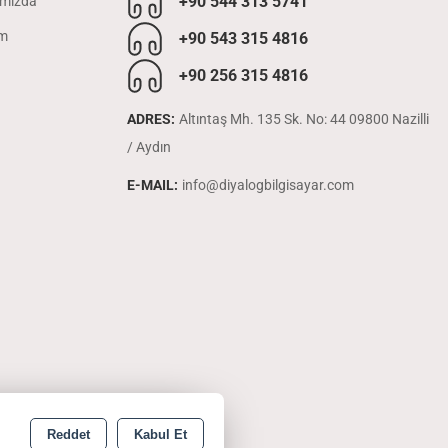
+90 544 313 5741
mızda
im
+90 543 315 4816
+90 256 315 4816
ADRES:
Altıntaş Mh. 135 Sk. No: 44 09800 Nazilli
/ Aydın
E-MAIL:
info@diyalogbilgisayar.com
Reddet
Kabul Et