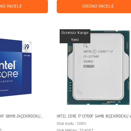
NÜ İNCELE
ÜRÜNÜ İNCELE
Ücretsiz Kargo
Yeni
0KF 68MB 24ÇEKIRDEKLI
INTEL CORE I7 13700F 54MB 16ÇEKIRDEKLI
W KUTULU+FANSIZ
YOK 1700P 65W KUTUSUZ+FANSIZ
Stok Kodu : 10301
ET
Stok Miktarı : 75 ADET