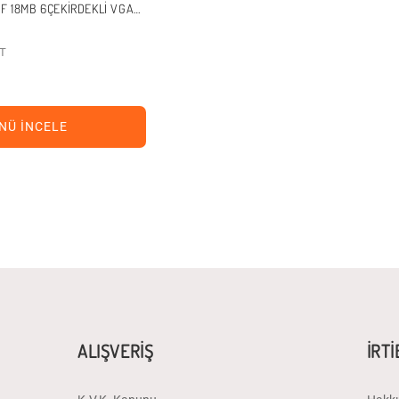
0F 18MB 6ÇEKIRDEKLI VGA
TUSUZ+FANSIZ
ET
NÜ İNCELE
ALIŞVERİŞ
İRT