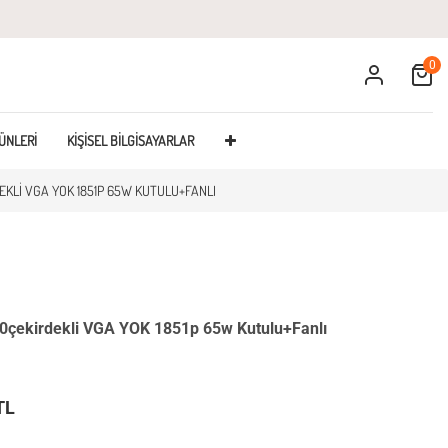
0
Cart
ÜNLERI
KIŞISEL BILGISAYARLAR
EKLI VGA YOK 1851P 65W KUTULU+FANLI
çekirdekli VGA YOK 1851p 65w Kutulu+Fanlı
TL