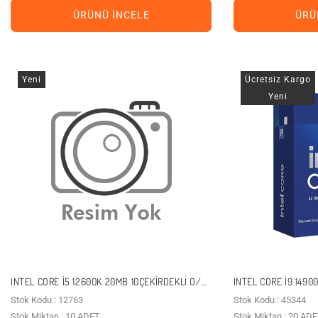
ÜRÜNÜ İNCELE
ÜRÜ
Yeni
Ücretsiz Kargo
Yeni
INTEL CORE I5 12600K 20MB 10ÇEKIRDEKLI O/B
INTEL CORE I9 1490
UHD VGA 1700P 125W KUTUSUZ+FANSIZ
VGA YOK 1700P 125
Stok Kodu : 12763
Stok Kodu : 45344
Stok Miktarı : 10 ADET
Stok Miktarı : 20 AD