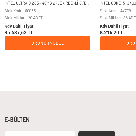
INTEL ULTRA 9 285K 40MB 24ÇEKIRDEKLI O/B
INTEL CORE I5 1240
VGA 1851P 125W KUTUSUZ+FANSIZ
YOK 1700P 65W KU
Stok Kodu : 50065
Stok Kodu : 44778
Stok Miktarı : 20 ADET
Stok Miktarı : 36 AD
Kdv Dahil Fiyat
Kdv Dahil Fiyat
35.637,63 TL
8.216,20 TL
ÜRÜNÜ İNCELE
ÜRÜ
E-BÜLTEN