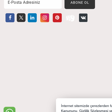
Email
ABONE OL
İnternet sitemizde çerezlerden fay
Kanununu,
Gizlilik Sözleşmesi
v