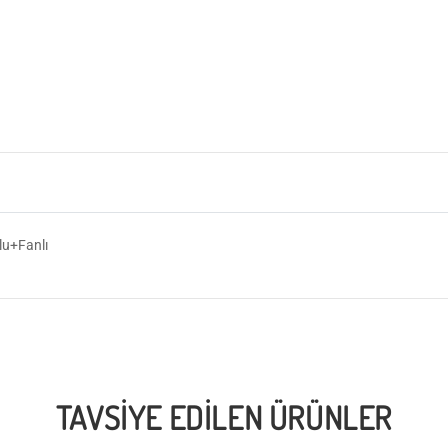
u+Fanlı
TAVSIYE EDILEN ÜRÜNLER