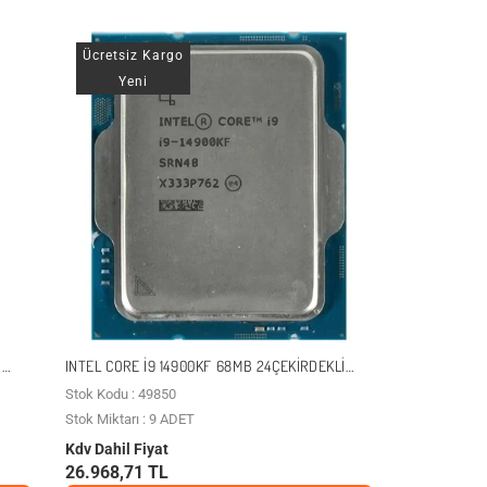
Ücretsiz Kargo
Yeni
B
INTEL CORE I9 14900KF 68MB 24ÇEKIRDEKLI
VGA YOK 1700P 125W KUTUSUZ+FANSIZ
Stok Kodu : 49850
Stok Miktarı : 9 ADET
Kdv Dahil Fiyat
26.968,71 TL