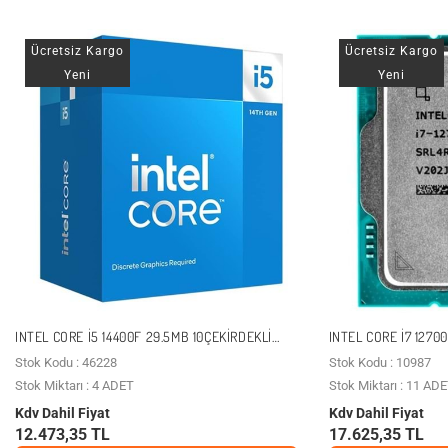
Ücretsiz Kargo
Ücretsiz Kargo
Yeni
Yeni
INTEL CORE I5 14400F 29.5MB 10ÇEKIRDEKLI
INTEL CORE I7 1270
VGA YOK 1700P 65W KUTULU+FANLI
YOK 1700P 65W KU
Stok Kodu : 46228
Stok Kodu : 10987
Stok Miktarı : 4 ADET
Stok Miktarı : 11 AD
Kdv Dahil Fiyat
Kdv Dahil Fiyat
12.473,35 TL
17.625,35 TL