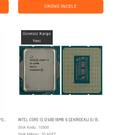
ÜRÜNÜ İNCELE
Ücretsiz Kargo
Yeni
 VGA
INTEL CORE I5 12400 18MB 6 ÇEKIRDEKLI O/B
UHD VGA 1700P KUTUSUZ+FANSIZ
Stok Kodu : 10300
Stok Miktarı : 20 ADET