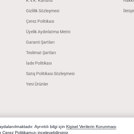
K.V.K. Kanunu
Hakkı
Gizlilik Sözleşmesi
İletiş
Çerez Politikası
Üyelik Aydınlatma Metni
Garanti Şartları
Teslimat Şartları
İade Politikası
Satış Politikası Sözleşmesi
Yeni Ürünler
dalanılmaktadır. Ayrıntılı bilgi için
Kişisel Verilerin Korunması
Yardım
İstek ve Önerileriniz
Sipariş Takibi
Telefonla Sipariş
e
Çerez Politikamızı
inceleyebilirsiniz.