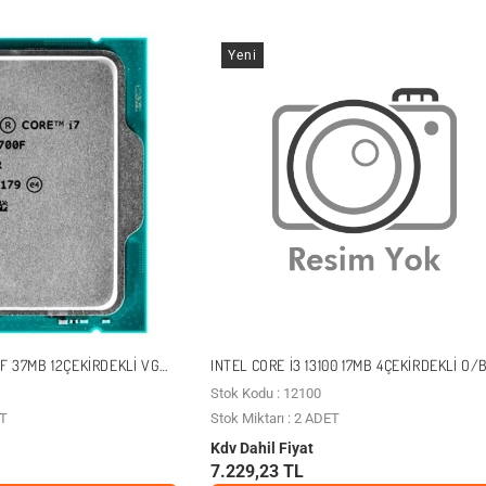
Yeni
0F 37MB 12ÇEKIRDEKLI VGA
INTEL CORE I3 13100 17MB 4ÇEKIRDEKLI O/
TUSUZ+FANSIZ
UHD 1700P 58W KUTUSUZ+FANSIZ
Stok Kodu : 12100
ET
Stok Miktarı : 2 ADET
Kdv Dahil Fiyat
7.229,23 TL