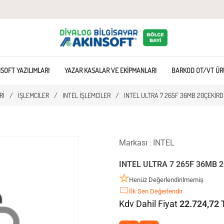
SOFT YAZILIMLARI
YAZAR KASALAR VE EKIPMANLARI
BARKOD OT/VT ÜR
RI
/
İŞLEMCILER
/
INTEL İŞLEMCILER
/
INTEL ULTRA 7 265F 36MB 20ÇEKIRD
Markası
INTEL
:
INTEL ULTRA 7 265F 36MB 20
Henüz Değerlendirilmemiş
İlk Sen Değerlendir
Kdv Dahil Fiyat
22.724,72 