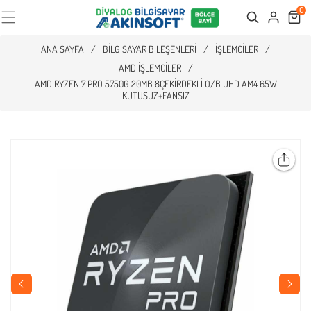
0
Cart
Search
ANA SAYFA
/
BILGISAYAR BILEŞENLERI
/
İŞLEMCILER
/
AMD İŞLEMCILER
/
AMD RYZEN 7 PRO 5750G 20MB 8ÇEKIRDEKLI O/B UHD AM4 65W
KUTUSUZ+FANSIZ