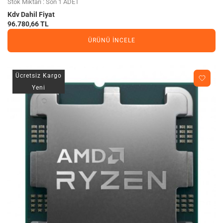
Stok Miktarı : Son 1 ADET
Kdv Dahil Fiyat
96.780,66 TL
ÜRÜNÜ İNCELE
Ücretsiz Kargo
Yeni