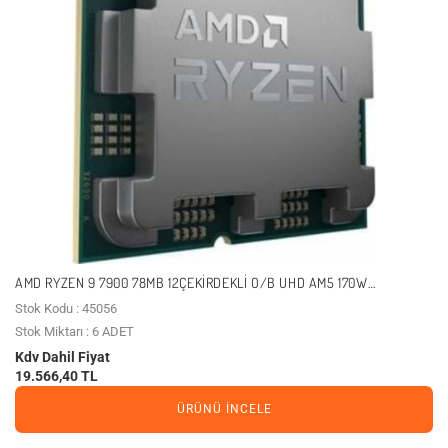
AMD RYZEN 9 7900 78MB 12ÇEKIRDEKLI O/B UHD AM5 170W
KUTUSUZ+FANSIZ
Stok Kodu : 45056
Stok Miktarı : 6 ADET
Kdv Dahil Fiyat
19.566,40 TL
ÜRÜNÜ İNCELE