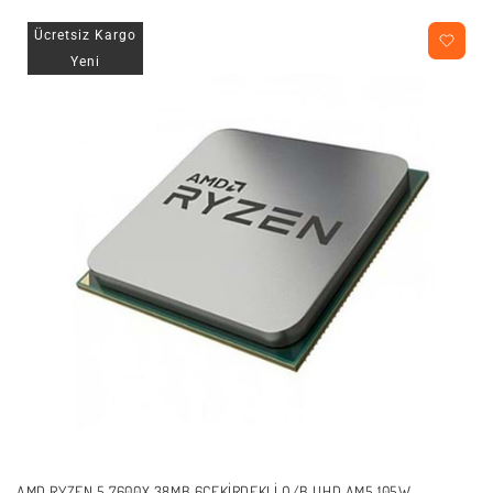
Ücretsiz Kargo
Yeni
AMD RYZEN 5 7600X 38MB 6ÇEKIRDEKLI O/B UHD AM5 105W