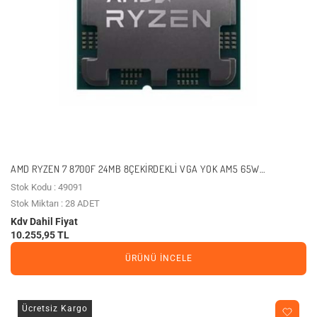
AMD RYZEN 7 8700F 24MB 8ÇEKIRDEKLI VGA YOK AM5 65W
KUTUSUZ+FANSIZ
Stok Kodu : 49091
Stok Miktarı : 28 ADET
Kdv Dahil Fiyat
10.255,95 TL
ÜRÜNÜ İNCELE
Ücretsiz Kargo