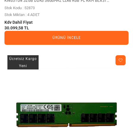
KINGSTON 32GB DDR5 5600MHZ CL46 RGB PC RAM BEAST
KF556C36BBEA-32
Stok Kodu : 52873
Stok Miktarı : 4 ADET
Kdv Dahil Fiyat
30.099,58 TL
ÜRÜNÜ İNCELE
Ücretsiz Kargo
Yeni