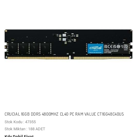
CRUCIAL 16GB DDR5 4800MHZ CL40 PC RAM VALUE CT16G48C40U5
Stok Kodu : 47355
Stok Miktarı : 188 ADET
Kdv Dahil Fiyat