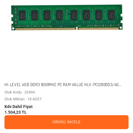
HI-LEVEL 4GB DDR3 1600MHZ PC RAM VALUE HLV-PC12800D3/4G
1.35V
Stok Kodu : 23494
Stok Miktarı : 18 ADET
Kdv Dahil Fiyat
1.504,23 TL
ÜRÜNÜ İNCELE