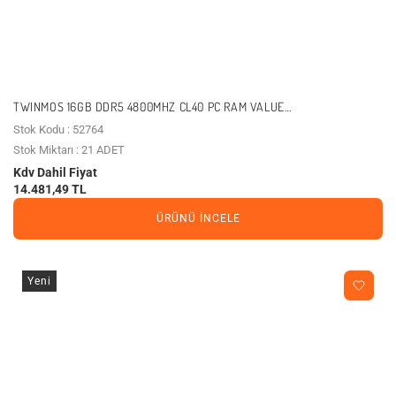
TWINMOS 16GB DDR5 4800MHZ CL40 PC RAM VALUE
TMD516GB4800U40
Stok Kodu : 52764
Stok Miktarı : 21 ADET
Kdv Dahil Fiyat
14.481,49 TL
ÜRÜNÜ İNCELE
Yeni