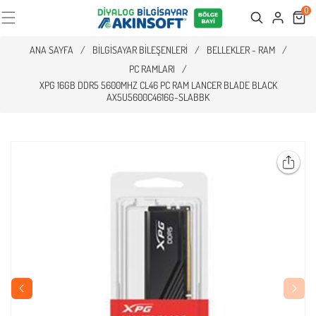
0
Cart
Search
ANA SAYFA
/
BILGISAYAR BILEŞENLERI
/
BELLEKLER - RAM
/
PC RAMLARI
/
XPG 16GB DDR5 5600MHZ CL46 PC RAM LANCER BLADE BLACK
AX5U5600C4616G-SLABBK