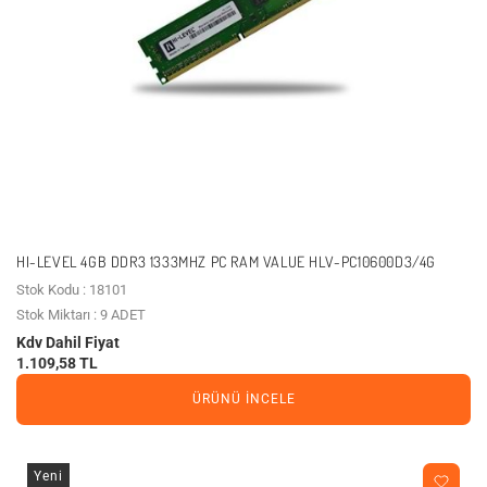
HI-LEVEL 4GB DDR3 1333MHZ PC RAM VALUE HLV-PC10600D3/4G
Stok Kodu : 18101
Stok Miktarı : 9 ADET
Kdv Dahil Fiyat
1.109,58 TL
ÜRÜNÜ İNCELE
Yeni