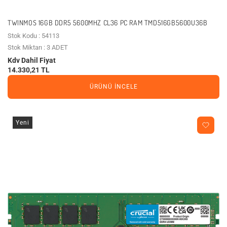
TWINMOS 16GB DDR5 5600MHZ CL36 PC RAM TMD516GB5600U36B
Stok Kodu : 54113
Stok Miktarı : 3 ADET
Kdv Dahil Fiyat
14.330,21 TL
ÜRÜNÜ İNCELE
Yeni