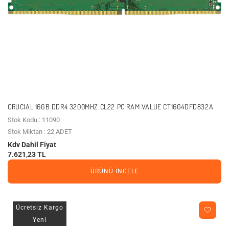
CRUCIAL 16GB DDR4 3200MHZ CL22 PC RAM VALUE CT16G4DFD832A
Stok Kodu : 11090
Stok Miktarı : 22 ADET
Kdv Dahil Fiyat
7.621,23 TL
ÜRÜNÜ İNCELE
Ücretsiz Kargo
Yeni