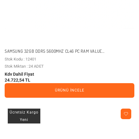
SAMSUNG 32GB DDR5 5600MHZ CL46 PC RAM VALUE
M323R4GA3PB0-CWM0D KUTUSUZ
Stok Kodu : 12401
Stok Miktarı : 24 ADET
Kdv Dahil Fiyat
24.722,54 TL
ÜRÜNÜ İNCELE
Ücretsiz Kargo
Yeni