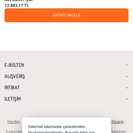
12.883,17 TL
ÜRÜNÜ İNCELE
E-BÜLTEN
ALIŞVERİŞ
İRTİBAT
İLETİŞİM
Yardım
İstek ve Önerileriniz
Sipariş Takibi
Telefonla Sipariş
İnternet sitemizde çerezlerden
Copyright 2026 diyalogbilgisayar.com - Tüm hakları saklıdır.
faydalanılmaktadır. Ayrıntılı bilgi için