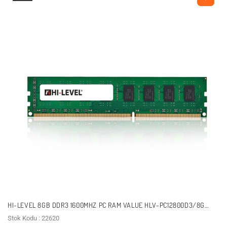
HI-LEVEL 8GB DDR3 1600MHZ PC RAM VALUE HLV-PC12800D3/8G
16CHIPLI
Stok Kodu : 22620