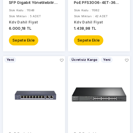
SFP Gigabit Yönetilebilir
PoE PFS3006-4ET-36
Switch TL-SG2210P
10/100 2X-UPLINK
Stok Kodu : 11048
Stok Kodu : 11062
Yönetilemez Switch
Stok Miktarı : 5 ADET
Stok Miktarı : 42 ADET
Kdv Dahil Fiyat
Kdv Dahil Fiyat
6.000,18 TL
1.438,98 TL
Sepete Ekle
Sepete Ekle
Yeni
Ücretsiz Kargo
Yeni