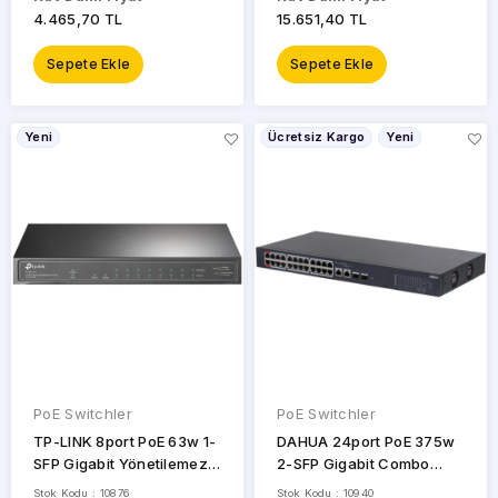
4.465,70 TL
15.651,40 TL
Sepete Ekle
Sepete Ekle
Yeni
Ücretsiz Kargo
Yeni
PoE Switchler
PoE Switchler
TP-LINK 8port PoE 63w 1-
DAHUA 24port PoE 375w
SFP Gigabit Yönetilemez
2-SFP Gigabit Combo
Switch TL-SG1210P
Cloud Yönetilebilir Switch
Stok Kodu : 10876
Stok Kodu : 10940