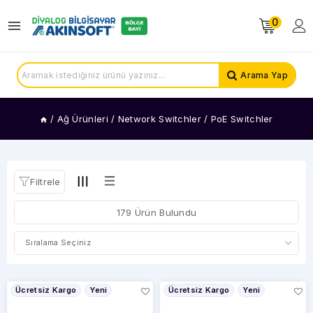
0
KATEGORİLER
Standart
Arama Yap
Switchler
PoE
Switchler
/
Ağ Ürünleri
/
Network Switchler
/
PoE Switchler
FİYAT
ARALIĞI
Filtrele
179 Ürün Bulundu
Ücretsiz Kargo
Yeni
Ücretsiz Kargo
Yeni