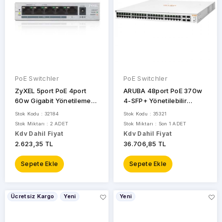
PoE Switchler
PoE Switchler
ZyXEL 5port PoE 4port
ARUBA 48port PoE 370w
60w Gigabit Yönetilemez
4-SFP+ Yönetilebilir
Switch GS-1005HP
Switch Instant 1930-48G
Stok Kodu : 32184
Stok Kodu : 35321
JL686B
Stok Miktarı : 2 ADET
Stok Miktarı : Son 1 ADET
Kdv Dahil Fiyat
Kdv Dahil Fiyat
2.623,35 TL
36.706,85 TL
Sepete Ekle
Sepete Ekle
Ücretsiz Kargo
Yeni
Yeni