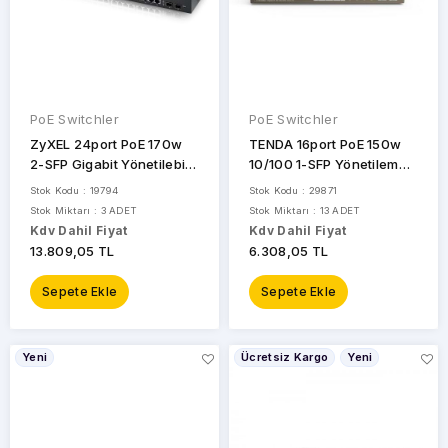
PoE Switchler
PoE Switchler
ZyXEL 24port PoE 170w
TENDA 16port PoE 150w
2-SFP Gigabit Yönetilebilir
10/100 1-SFP Yönetilemez
Switch GS1900-24HP
Switch TEF1118P-16-150W
Stok Kodu : 19794
Stok Kodu : 29871
Stok Miktarı : 3 ADET
Stok Miktarı : 13 ADET
Kdv Dahil Fiyat
Kdv Dahil Fiyat
13.809,05 TL
6.308,05 TL
Sepete Ekle
Sepete Ekle
Yeni
Ücretsiz Kargo
Yeni