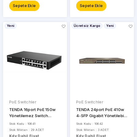
Sepete Ekle
Sepete Ekle
Yeni
Ücretsiz Kargo
Yeni
PoE Switchler
PoE Switchler
TENDA 16port PoE 150w
TENDA 24port PoE 410w
Yönetilemez Switch
4-SFP Gigabit Yönetilebilir
S218GPC-BH
Switch TEG5328P-24-
Stok Kodu : 10641
Stok Kodu : 10642
410W
Stok Miktarı : 29 ADET
Stok Miktarı : 3 ADET
Kdv Dahil Fiyat
Kdv Dahil Fiyat