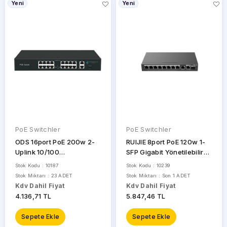
Yeni
Yeni
KEENETIC
ODS
RUIJIE
STOK
DURUMU
SONICWALL
TELTONIKA
Sadece
Stoktakiler
TP-
LINK
PoE Switchler
PoE Switchler
WITEK
ODS 16port PoE 200w 2-
RUIJIE 8port PoE 120w 1-
Uplink 10/100
SFP Gigabit Yönetilebilir
YLD
Yönetilemez Switch
Switch RG-ES210GS-P
Stok Kodu : 10187
Stok Kodu : 10239
08ODS-16P2U-200
Stok Miktarı : 23 ADET
Stok Miktarı : Son 1 ADET
Kdv Dahil Fiyat
Kdv Dahil Fiyat
4.136,71 TL
5.847,46 TL
Sepete Ekle
Sepete Ekle