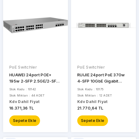
MARKALAR
ARUBA
PoE Switchler
PoE Switchler
CISCO
HUAWEI 24port POE+
RUIJIE 24port PoE 370w
CUDY
195w 2-SFP 2.5GE/2-SFP
4-SFP 10GbE Gigabit
10GE Gigabit Yönetilebilir
Yönetilebilir Switch RG-
Stok Kodu : 10142
Stok Kodu : 10175
DAHUA
Switch eKIT S220S-
NBS3200-24GT4XS-P
Stok Miktarı : 44 ADET
Stok Miktarı : 12 ADET
24LP4JX
Kdv Dahil Fiyat
Kdv Dahil Fiyat
H3C
16.371,36 TL
21.770,64 TL
HIKVISION
Sepete Ekle
Sepete Ekle
HUAWEI