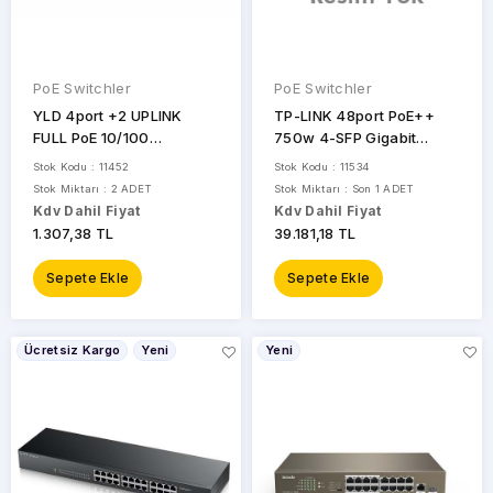
PoE Switchler
PoE Switchler
YLD 4port +2 UPLINK
TP-LINK 48port PoE++
FULL PoE 10/100
750w 4-SFP Gigabit
Yönetilemez Switch MSS-
Yönetilebilir Switch
Stok Kodu : 11452
Stok Kodu : 11534
0410P
SG3452XMPP
Stok Miktarı : 2 ADET
Stok Miktarı : Son 1 ADET
Kdv Dahil Fiyat
Kdv Dahil Fiyat
1.307,38 TL
39.181,18 TL
Sepete Ekle
Sepete Ekle
Ücretsiz Kargo
Yeni
Yeni