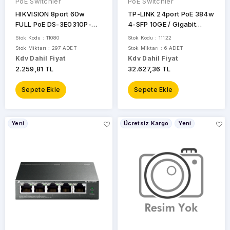
PoE Switchler
PoE Switchler
HIKVISION 8port 60w
TP-LINK 24port PoE 384w
FULL PoE DS-3E0310P-
4-SFP 10GE / Gigabit
E/M 10/100 2X-UPLINK
Yönetilebilir Switch TL-
Stok Kodu : 11080
Stok Kodu : 11122
Yönetilemez Switch Metal
SG3428XMP
Stok Miktarı : 297 ADET
Stok Miktarı : 6 ADET
Kdv Dahil Fiyat
Kdv Dahil Fiyat
2.259,81 TL
32.627,36 TL
Sepete Ekle
Sepete Ekle
Yeni
Ücretsiz Kargo
Yeni