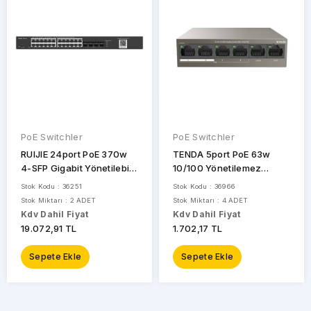
PoE Switchler
PoE Switchler
RUIJIE 24port PoE 370w
TENDA 5port PoE 63w
4-SFP Gigabit Yönetilebilir
10/100 Yönetilemez
Switch REYEE RG-
Switch TEF1106P-4-63W
Stok Kodu : 36251
Stok Kodu : 36966
NBS3100-24GT4SFP-P
Stok Miktarı : 2 ADET
Stok Miktarı : 4 ADET
Kdv Dahil Fiyat
Kdv Dahil Fiyat
19.072,91 TL
1.702,17 TL
Sepete Ekle
Sepete Ekle