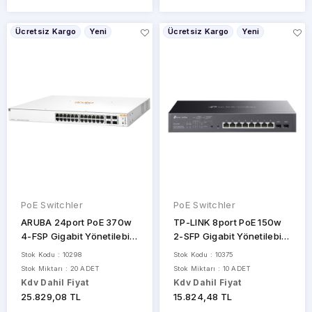
Ücretsiz Kargo
Yeni
Ücretsiz Kargo
Yeni
PoE Switchler
PoE Switchler
ARUBA 24port PoE 370w
TP-LINK 8port PoE 150w
4-FSP Gigabit Yönetilebilir
2-SFP Gigabit Yönetilebilir
Switch 1930-24G JL684B
Switch TL-SG2210MP
Stok Kodu : 10298
Stok Kodu : 10375
Stok Miktarı : 20 ADET
Stok Miktarı : 10 ADET
Kdv Dahil Fiyat
Kdv Dahil Fiyat
25.829,08 TL
15.824,48 TL