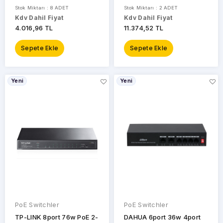
CS4226-24ET-375
Stok Miktarı : 8 ADET
Stok Miktarı : 2 ADET
Kdv Dahil Fiyat
Kdv Dahil Fiyat
4.016,96 TL
11.374,52 TL
Sepete Ekle
Sepete Ekle
Yeni
Yeni
PoE Switchler
PoE Switchler
TP-LINK 8port 76w PoE 2-
DAHUA 6port 36w 4port