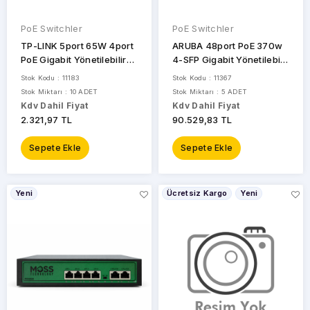
PoE Switchler
PoE Switchler
TP-LINK 5port 65W 4port
ARUBA 48port PoE 370w
PoE Gigabit Yönetilebilir
4-SFP Gigabit Yönetilebilir
Switch TL-SG105PE
Switch 6100 JL675A
Stok Kodu : 11183
Stok Kodu : 11367
Stok Miktarı : 10 ADET
Stok Miktarı : 5 ADET
Kdv Dahil Fiyat
Kdv Dahil Fiyat
2.321,97 TL
90.529,83 TL
Sepete Ekle
Sepete Ekle
Yeni
Ücretsiz Kargo
Yeni