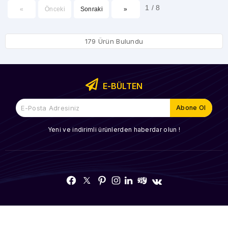
1 / 8
«
Önceki
Sonraki
»
179 Ürün Bulundu
E-BÜLTEN
Yeni ve indirimli ürünlerden haberdar olun !