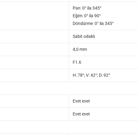
Pan: 0° ila 345°
Eğim: 0° ila 90°
Döndürme: 0° ila 345°
Sabit odaklı
4,0 mm
F1.6
H: 78°; V: 42°; D: 92°
Evet evet
Evet evet