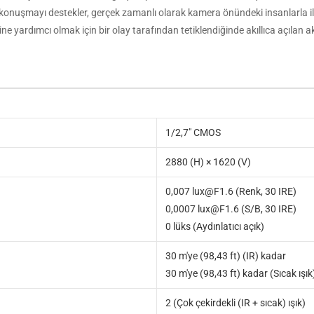
ü konuşmayı destekler, gerçek zamanlı olarak kamera önündeki insanlarla ilet
rdımcı olmak için bir olay tarafından tetiklendiğinde akıllıca açılan akıllı
1/2,7" CMOS
2880 (H) × 1620 (V)
0,007 lux@F1.6 (Renk, 30 IRE)
0,0007 lux@F1.6 (S/B, 30 IRE)
0 lüks (Aydınlatıcı açık)
30 m'ye (98,43 ft) (IR) kadar
30 m'ye (98,43 ft) kadar (Sıcak ışık
2 (Çok çekirdekli (IR + sıcak) ışık)