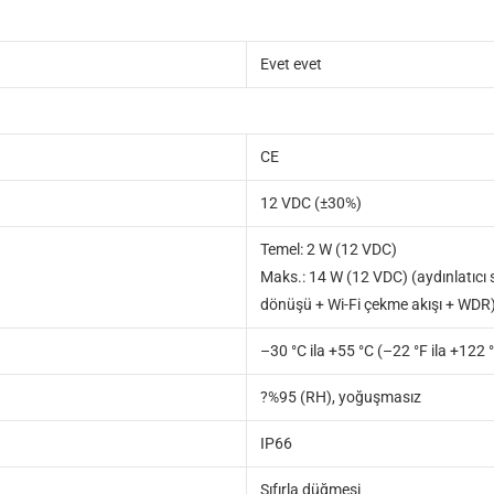
Evet evet
CE
12 VDC (±30%)
Temel: 2 W (12 VDC)
Maks.: 14 W (12 VDC) (aydınlatıcı s
dönüşü + Wi-Fi çekme akışı + WDR
–30 °C ila +55 °C (–22 °F ila +122 
?%95 (RH), yoğuşmasız
IP66
Sıfırla düğmesi