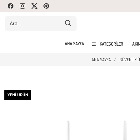
Facebook
Instagram
Twitte
Pinterest
ANA SAYFA
KATEGORILER
AKIN
ANA SAYFA
/
GÜVENLIK Ü
YENI ÜRÜN