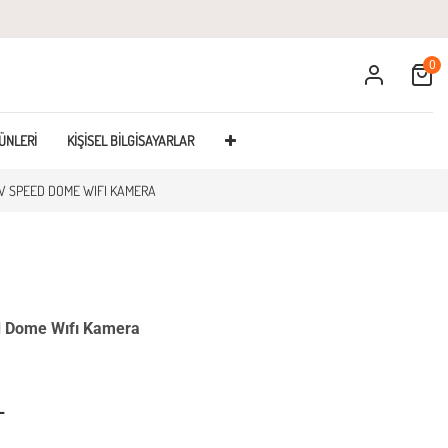
0
Cart
ÜNLERI
KIŞISEL BILGISAYARLAR
V SPEED DOME WIFI KAMERA
 Dome Wıfı Kamera
L