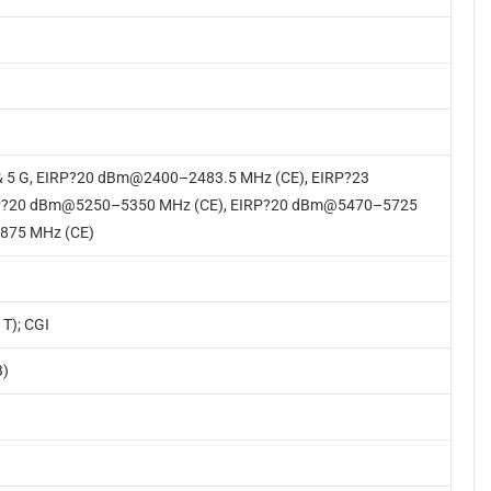
 & 5 G, EIRP?20 dBm@2400–2483.5 MHz (CE), EIRP?23
P?20 dBm@5250–5350 MHz (CE), EIRP?20 dBm@5470–5725
875 MHz (CE)
 T); CGI
B)