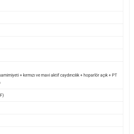
amimiyeti + kırmızı ve mavi aktif caydırıcılık + hoparlör açık + PT
)
°F)