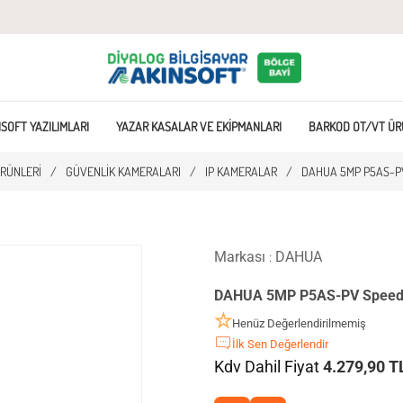
SOFT YAZILIMLARI
YAZAR KASALAR VE EKIPMANLARI
BARKOD OT/VT ÜR
RÜNLERI
/
GÜVENLIK KAMERALARI
/
IP KAMERALAR
/
DAHUA 5MP P5AS-P
Markası
DAHUA
:
DAHUA 5MP P5AS-PV Speed
Henüz Değerlendirilmemiş
İlk Sen Değerlendir
Kdv Dahil Fiyat
4.279,90 T