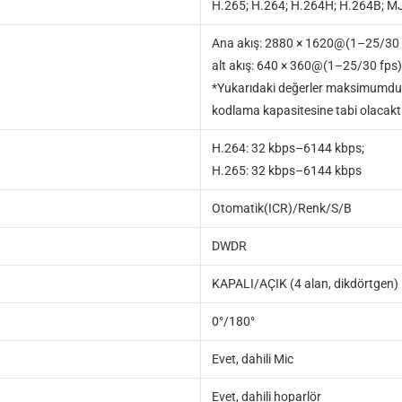
H.265; H.264; H.264H; H.264B; MJP
Ana akış: 2880 × 1620@(1–25/30 
alt akış: 640 × 360@(1–25/30 fps)
*Yukarıdaki değerler maksimumdur. h
kodlama kapasitesine tabi olacaktı
H.264: 32 kbps–6144 kbps;
H.265: 32 kbps–6144 kbps
Otomatik(ICR)/Renk/S/B
DWDR
KAPALI/AÇIK (4 alan, dikdörtgen)
0°/180°
Evet, dahili Mic
Evet, dahili hoparlör