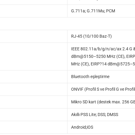
G.711a; G.711Mu; PCM
RJ-45 (10/100 Baz-T)
IEEE 802.11a/b/g/n/ac/ax 2.4 G
dBm@5150–5250 MHz (CE), EIR
MHz (CE), EIRP?14 dBm@5725–5
Bluetooth eşleştirme
ONVIF (Profil S ve Profil G ve Profil
Mikro SD kart (destek max. 256 G
Akıllı PSS Lite; DSS; DMSS
Android;iOS