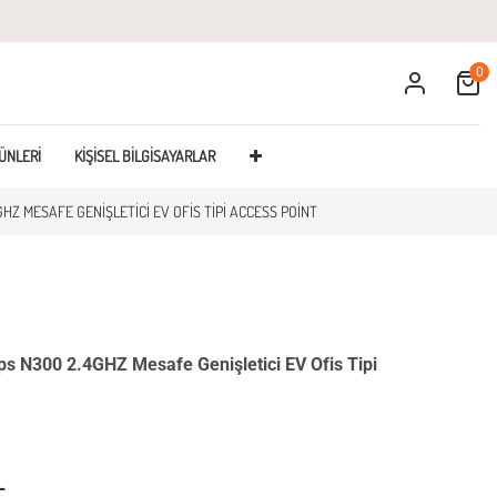
0
Cart
ÜNLERI
KIŞISEL BILGISAYARLAR
HZ MESAFE GENIŞLETICI EV OFIS TIPI ACCESS POINT
N300 2.4GHZ Mesafe Genişletici EV Ofis Tipi
L