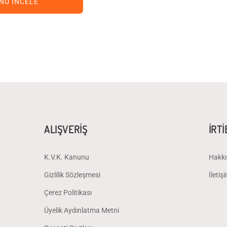
NÜ İNCELE
ALIŞVERİŞ
İRT
K.V.K. Kanunu
Hakkı
Gizlilik Sözleşmesi
İletiş
Çerez Politikası
Üyelik Aydınlatma Metni