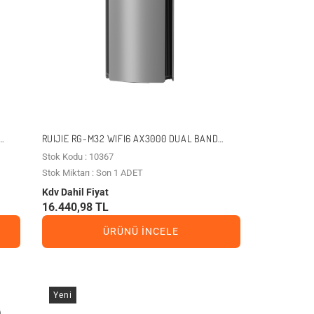
RUIJIE RG-M32 WIFI6 AX3000 DUAL BAND
GIGABIT MESH ROUTER 2-LI PAKET
Stok Kodu : 10367
Stok Miktarı : Son 1 ADET
Kdv Dahil Fiyat
16.440,98 TL
ÜRÜNÜ İNCELE
Yeni