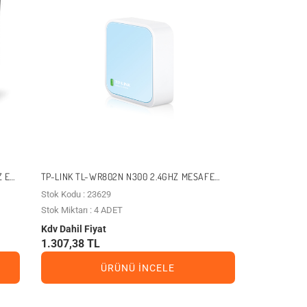
Z EV
TP-LINK TL-WR802N N300 2.4GHZ MESAFE
GENIŞLETICI EV OFIS TIPI ACCESS POINT
Stok Kodu : 23629
ROUTER
Stok Miktarı : 4 ADET
Kdv Dahil Fiyat
1.307,38 TL
ÜRÜNÜ İNCELE