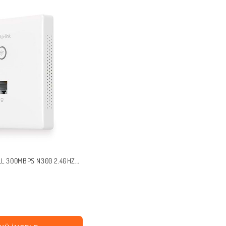
LL 300MBPS N300 2.4GHZ
S POINT DUVAR TIPI