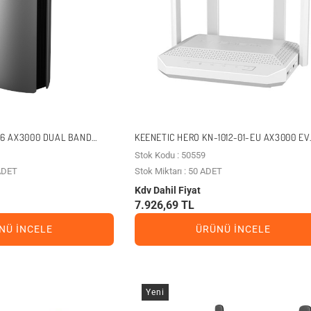
I6 AX3000 DUAL BAND
KEENETIC HERO KN-1012-01-EU AX3000 EV
TER
OFIS TIPI FIBER MESH ROUTER
Stok Kodu : 50559
 ADET
Stok Miktarı : 50 ADET
Kdv Dahil Fiyat
7.926,69 TL
NÜ İNCELE
ÜRÜNÜ İNCELE
Yeni