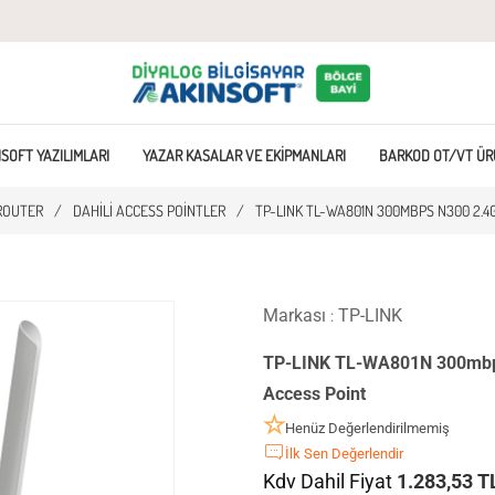
SOFT YAZILIMLARI
YAZAR KASALAR VE EKIPMANLARI
BARKOD OT/VT ÜR
ROUTER
/
DAHILI ACCESS POINTLER
/
TP-LINK TL-WA801N 300MBPS N300 2.4G
Markası
TP-LINK
:
TP-LINK TL-WA801N 300mbps 
Access Point
Henüz Değerlendirilmemiş
İlk Sen Değerlendir
Kdv Dahil Fiyat
1.283,53 T