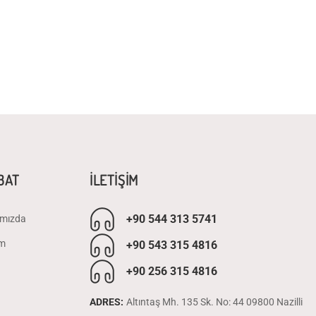
İBAT
İLETİŞİM
+90 544 313 5741
mızda
im
+90 543 315 4816
+90 256 315 4816
ADRES:
Altıntaş Mh. 135 Sk. No: 44 09800 Nazilli