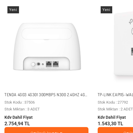
Yeni
Yeni
TENDA 4G03 4G301 300MBPS N300 2.4GHZ 4G
TP-LINK EAP115-WA
LTE ROUTER
EV OFIS TIPI ACCES
Stok Kodu : 37506
Stok Kodu : 27792
Stok Miktarı : 3 ADET
Stok Miktarı : 2 ADET
Kdv Dahil Fiyat
Kdv Dahil Fiyat
2.754,94 TL
1.543,30 TL