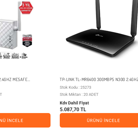
2.4GHZ MESAFE
TP-LINK TL-MR6400 300MBPS N300 2.4GH
S TIPI 2X 2DBI SABIT
OFIS TIPI 4G LTE ROUTER
Stok Kodu : 25273
ET
Stok Miktarı : 20 ADET
Kdv Dahil Fiyat
5.087,70 TL
NÜ İNCELE
ÜRÜNÜ İNCELE