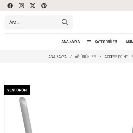
Facebook
Instagram
Twitte
Pinterest
ANA SAYFA
KATEGORILER
AKIN
ANA SAYFA
/
AĞ ÜRÜNLERI
/
ACCESS POINT - 
YENI ÜRÜN