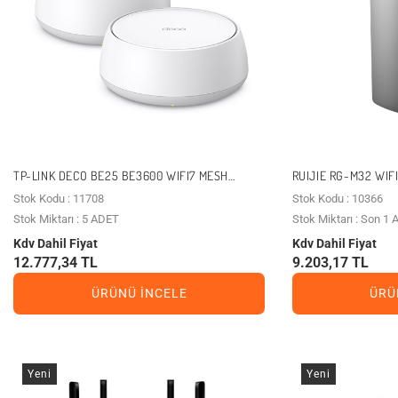
TP-LINK DECO BE25 BE3600 WIFI7 MESH
RUIJIE RG-M32 WIF
ROUTER 2'LI PAKET
GIGABIT MESH ROU
Stok Kodu : 11708
Stok Kodu : 10366
Stok Miktarı : 5 ADET
Stok Miktarı : Son 1
Kdv Dahil Fiyat
Kdv Dahil Fiyat
12.777,34 TL
9.203,17 TL
ÜRÜNÜ İNCELE
ÜRÜ
Yeni
Yeni