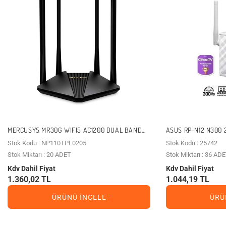
MERCUSYS MR30G WIFI5 AC1200 DUAL BAND
ASUS RP-N12 N300 
ROUTER
GENIŞLETICI EV OFI
Stok Kodu : NP110TPL0205
Stok Kodu : 25742
ANTEN
Stok Miktarı : 20 ADET
Stok Miktarı : 36 AD
Kdv Dahil Fiyat
Kdv Dahil Fiyat
1.360,02 TL
1.044,19 TL
ÜRÜNÜ İNCELE
ÜRÜ