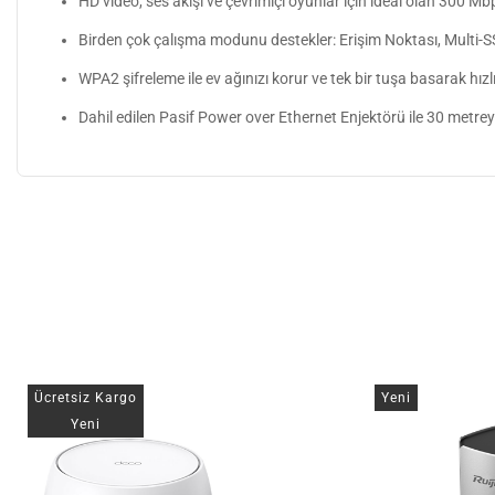
HD video, ses akışı ve çevrimiçi oyunlar için ideal olan 300 M
Birden çok çalışma modunu destekler: Erişim Noktası, Multi-SS
WPA2 şifreleme ile ev ağınızı korur ve tek bir tuşa basarak hızl
Dahil edilen Pasif Power over Ethernet Enjektörü ile 30 metre
Ücretsiz Kargo
Yeni
Yeni