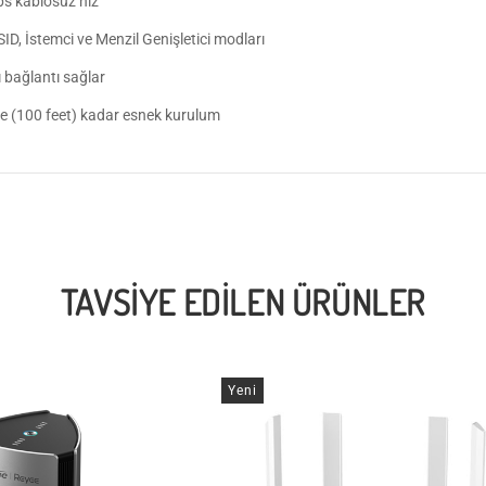
bps kablosuz hız
ID, İstemci ve Menzil Genişletici modları
ı bağlantı sağlar
ye (100 feet) kadar esnek kurulum
TAVSIYE EDILEN ÜRÜNLER
Yeni