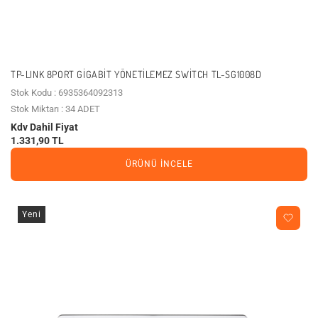
TP-LINK 8PORT GIGABIT YÖNETILEMEZ SWITCH TL-SG1008D
Stok Kodu : 6935364092313
Stok Miktarı : 34 ADET
Kdv Dahil Fiyat
1.331,90 TL
ÜRÜNÜ İNCELE
Yeni