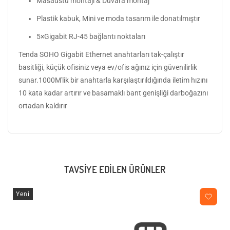
Masaüstü montajı & Duvara montaj
Plastik kabuk, Mini ve moda tasarım ile donatılmıştır
5×Gigabit RJ-45 bağlantı noktaları
Tenda SOHO Gigabit Ethernet anahtarları tak-çalıştır
basitliği, küçük ofisiniz veya ev/ofis ağınız için güvenilirlik
sunar.1000M'lik bir anahtarla karşılaştırıldığında iletim hızını
10 kata kadar artırır ve basamaklı bant genişliği darboğazını
ortadan kaldırır
TAVSIYE EDILEN ÜRÜNLER
Yeni