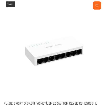
Yeni
RUIJIE 8PORT GIGABIT YÖNETILEMEZ SWITCH REYEE RG-ES08G-L