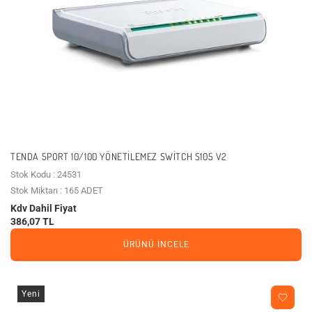
TENDA 5PORT 10/100 YÖNETILEMEZ SWITCH S105 V2
Stok Kodu : 24531
Stok Miktarı : 165 ADET
Kdv Dahil Fiyat
386,07 TL
ÜRÜNÜ İNCELE
Yeni