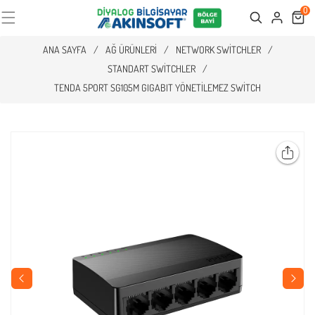
0
Cart
Search
ANA SAYFA
/
AĞ ÜRÜNLERI
/
NETWORK SWITCHLER
/
STANDART SWITCHLER
/
TENDA 5PORT SG105M GIGABIT YÖNETILEMEZ SWITCH