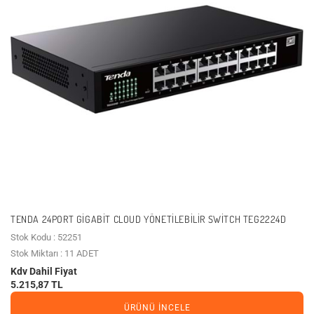
TENDA 24PORT GIGABIT CLOUD YÖNETILEBILIR SWITCH TEG2224D
Stok Kodu : 52251
Stok Miktarı : 11 ADET
Kdv Dahil Fiyat
5.215,87 TL
ÜRÜNÜ İNCELE