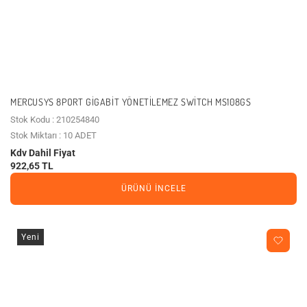
MERCUSYS 8PORT GIGABIT YÖNETILEMEZ SWITCH MS108GS
Stok Kodu : 210254840
Stok Miktarı : 10 ADET
Kdv Dahil Fiyat
922,65 TL
ÜRÜNÜ İNCELE
Yeni